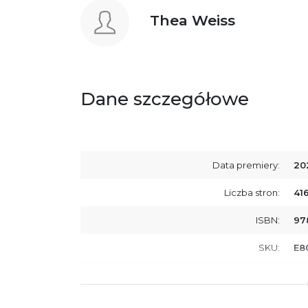
Thea Weiss
Dane szczegółowe
Data premiery:
20
Liczba stron:
41
ISBN:
97
SKU:
E8
Producent / Osoby odpowiedzialne za
Wy
zgodność produktu z przepisami:
ul.
61
Po