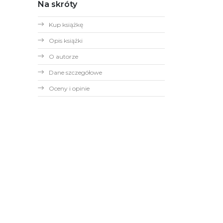
Na skróty
Kup książkę
Opis książki
O autorze
Dane szczegółowe
Oceny i opinie