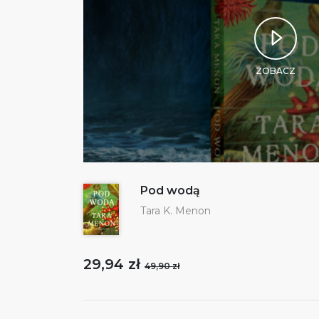
ZOBACZ
Pod wodą
Tara K. Menon
29,94 zł
49,90 zł