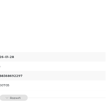
26-01-28
6
88368692297
00705
dawnictwo Poznańskie Sp. z o.o.
Rozwiń
 Fredry 8
-701 Poznań
lska