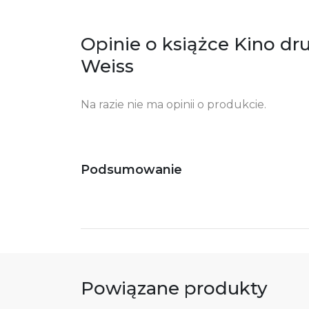
ko
+4
Opinie o książce Kino dr
Ostrzeżenia oraz informacje dotyczące
Za
Weiss
bezpieczeństwa:
Na razie nie ma opinii o produkcie.
Podsumowanie
Powiązane produkty