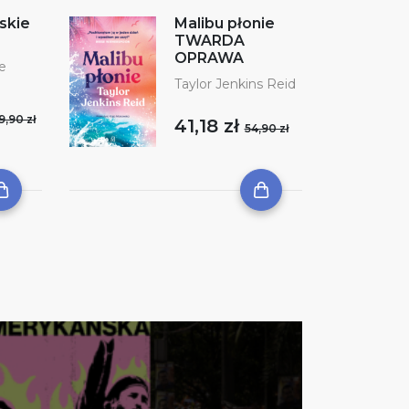
skie
Malibu płonie
TWARDA
OPRAWA
e
Taylor Jenkins Reid
9,90 zł
41,18 zł
54,90 zł