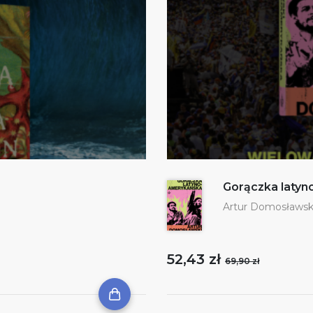
Gorączka laty
Artur Domosławsk
52,43 zł
69,90 zł