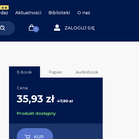
 🔥🔥
daż
Aktualności
Biblioteki
O nas
ZALOGUJ SIĘ
0
E-book
Papier
Audiobook
Cena:
35,93 zł
47,90 zł
Produkt dostępny
KUP