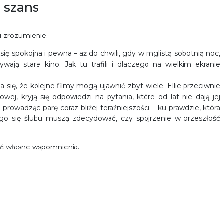
 szans
i zrozumienie.
e się spokojna i pewna – aż do chwili, gdy w mglistą sobotnią noc,
wają stare kino. Jak tu trafili i dlaczego na wielkim ekranie
 się, że kolejne filmy mogą ujawnić zbyt wiele. Ellie przeciwnie
wej, kryją się odpowiedzi na pytania, które od lat nie dają jej
prowadząc parę coraz bliżej teraźniejszości – ku prawdzie, która
ego się ślubu muszą zdecydować, czy spojrzenie w przeszłość
zeć własne wspomnienia.