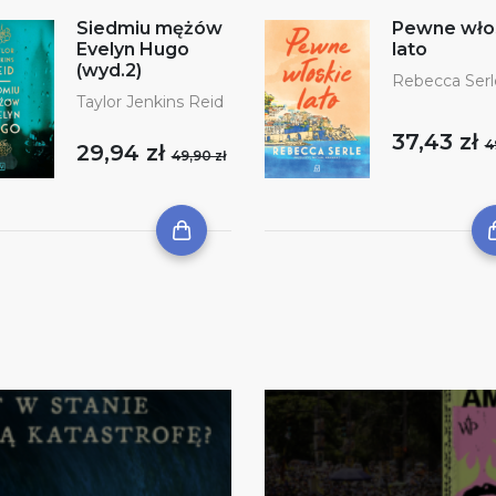
Siedmiu mężów
Pewne wło
Evelyn Hugo
lato
(wyd.2)
Rebecca Serl
Taylor Jenkins Reid
37,43 zł
4
29,94 zł
49,90 zł