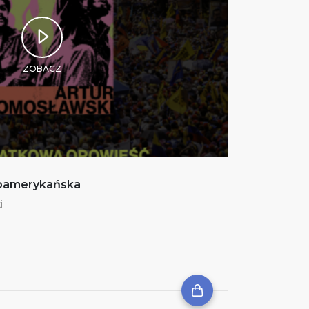
ZOBACZ
noamerykańska
i