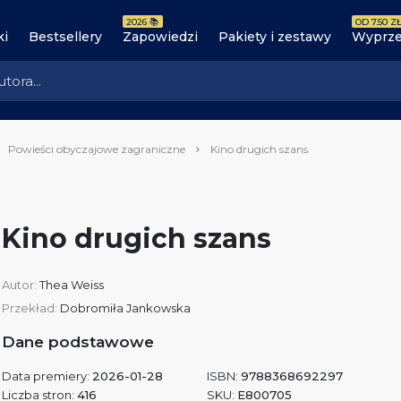
2026 📚
OD 7.50 ZŁ
ki
Bestsellery
Zapowiedzi
Pakiety i zestawy
Wyprze
Powieści obyczajowe zagraniczne
Kino drugich szans
Kino drugich szans
Autor:
Thea Weiss
Przekład:
Dobromiła Jankowska
Dane podstawowe
Data premiery:
2026-01-28
ISBN:
9788368692297
Liczba stron:
416
SKU:
E800705