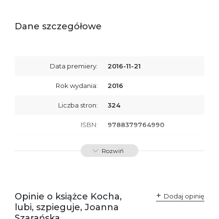
Dane szczegółowe
Data premiery:
2016-11-21
Rok wydania:
2016
Liczba stron:
324
ISBN:
9788379764990
SKU:
E200230
Rozwiń
Producent / Osoby
Wydawnictwo Poznańskie
odpowiedzialne za
Sp. z o.o.
zgodność produktu z
ul. Fredry 8
przepisami:
61-701 Poznań
Opinie o książce Kocha,
Polska
Dodaj opinię
kontakt@wydajenamsie.pl
lubi, szpieguje, Joanna
+48 61 623 38 38
Szarańska