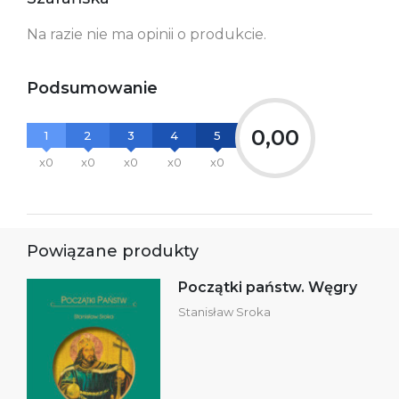
Ostrzeżenia oraz
Załącznik PDF
Na razie nie ma opinii o produkcie.
informacje dotyczące
bezpieczeństwa:
Podsumowanie
0,00
1
2
3
4
5
x0
x0
x0
x0
x0
Powiązane produkty
Początki państw. Węgry
Stanisław Sroka