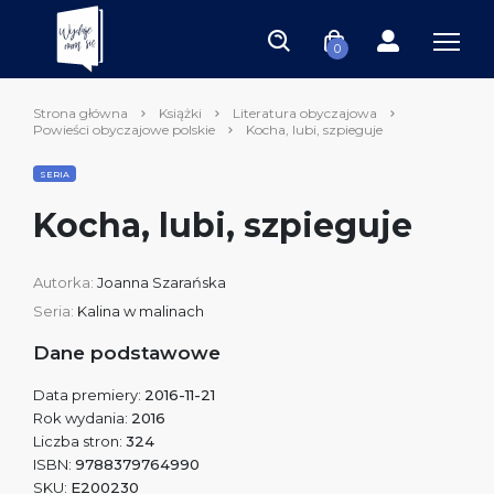
0
Strona główna
Książki
Literatura obyczajowa
Powieści obyczajowe polskie
Kocha, lubi, szpieguje
SERIA
Kocha, lubi, szpieguje
Autorka:
Joanna Szarańska
Seria:
Kalina w malinach
Dane podstawowe
Data premiery:
2016-11-21
Rok wydania:
2016
Liczba stron:
324
ISBN:
9788379764990
SKU:
E200230