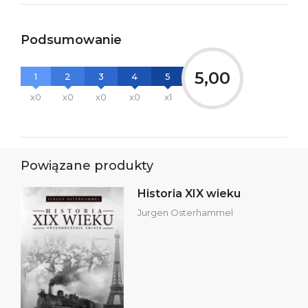
Podsumowanie
5,00
1
2
3
4
5
x0
x0
x0
x0
x1
Powiązane produkty
Historia XIX wieku
Jurgen Osterhammel