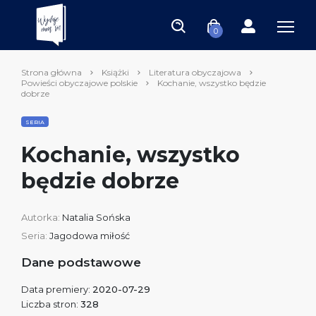
0
Strona główna
Książki
Literatura obyczajowa
Powieści obyczajowe polskie
Kochanie, wszystko będzie
dobrze
SERIA
Kochanie, wszystko
będzie dobrze
Autorka:
Natalia Sońska
Seria:
Jagodowa miłość
Dane podstawowe
Data premiery:
2020-07-29
Liczba stron:
328