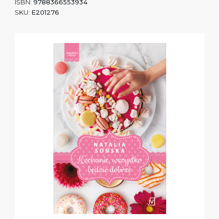
ISBN:
9788366553934
SKU:
E201276