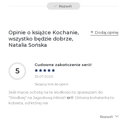
Producent / Osoby
Wydawnictwo Poznańskie
Rozwiń
odpowiedzialne za
Sp. z o.o.
zgodność produktu z
ul. Fredry 8
przepisami:
61-701 Poznań
Polska
kontakt@wydajenamsie.pl
+48 61 623 38 38
Opinie o książce Kochanie,
Dodaj opinię
wszystko będzie dobrze,
Ostrzeżenia oraz
Załącznik PDF
Natalia Sońska
informacje dotyczące
bezpieczeństwa:
Cudowne zakończenie serii!
5
25.07.2020
Skopiuj link do opinii
Jeśli macie ochotę na te słodkości to zparaszam do
"Słodkiej" na Jagodową Miłość! 🍩🌸 Główna bohaterka to
kobieta, od której nie
Rozwiń