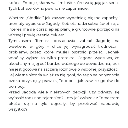
końca! Emocje, kłamstwa i miłość, które wciągają jak serial.
Tych bohaterów na pewno nie zapomnicie!
Wnętrze „Słodkiej” jak zawsze wypełniają piękne zapachy i
aromaty wypieków Jagody. Kobieta radzi sobie świetnie, a
interes ma się coraz lepiej; planuje gruntowne porządki na
wiosnę i powiększenie cukierni.
Tymczasem Tomasz postanawia zabrać Jagodę na
weekend w góry – chce jej wynagrodzić trudności i
problemy, przez które musieli ostatnio przejść. Jednak
wspólny wyjazd to tylko pretekst… Jagoda wyczuwa, że
ukochany ma jej coś bardzo ważnego do powiedzenia, lecz
nie jest gotowa na szczerą rozmowę o wspólnej przyszłości.
Jej własna historia wciąż za nią goni, do tego na horyzoncie
czeka przystojny prawnik, Teodor – jak zawsze gotów do
pomocy.
Przed Jagodą wiele niełatwych decyzji. Czy odważy się
wyjaśnić rodzinne tajemnice? I czy jej związek z Tomaszem
okaże się na tyle dojrzały, by przetrwać naprawdę
wszystko?