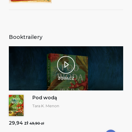
Booktrailery
ZOBACZ
Pod wodą
Tara K. Menon
29,94 zł
49,90 zł