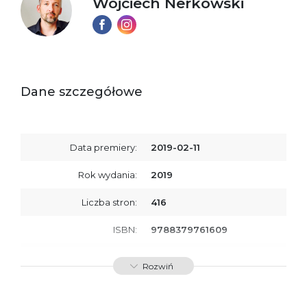
Wojciech Nerkowski
Dane szczegółowe
Data premiery:
2019-02-11
Rok wydania:
2019
Liczba stron:
416
ISBN:
9788379761609
SKU:
E201068
Rozwiń
Producent / Osoby
Wydawnictwo Poznańskie
odpowiedzialne za
Sp. z o.o.
zgodność produktu z
ul. Fredry 8