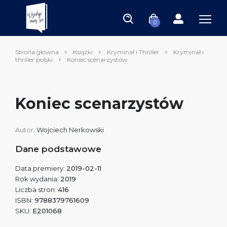
0
Strona główna
Książki
Kryminał i Thriller
Kryminał i
thriller polski
Koniec scenarzystów
Koniec scenarzystów
Autor:
Wojciech Nerkowski
Dane podstawowe
Data premiery:
2019-02-11
Rok wydania:
2019
Liczba stron:
416
ISBN:
9788379761609
SKU:
E201068