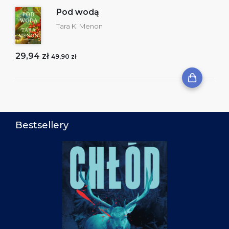
Pod wodą
Tara K. Menon
29,94 zł
49,90 zł
Bestsellery