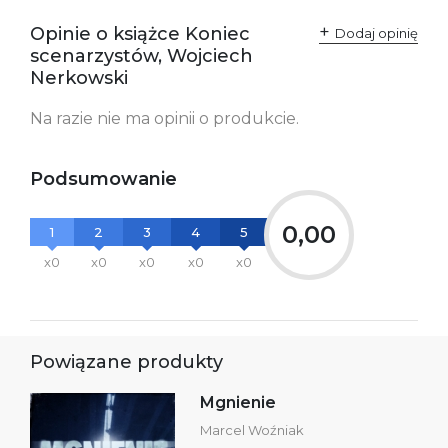
przepisami:
61-701 Poznań
Opinie o książce Koniec
Polska
Dodaj opinię
kontakt@wydajenamsie.pl
scenarzystów, Wojciech
+48 61 623 38 38
Nerkowski
Ostrzeżenia oraz
Załącznik PDF
Na razie nie ma opinii o produkcie.
informacje dotyczące
bezpieczeństwa:
Podsumowanie
0,00
1
2
3
4
5
x0
x0
x0
x0
x0
Powiązane produkty
Mgnienie
Marcel Woźniak