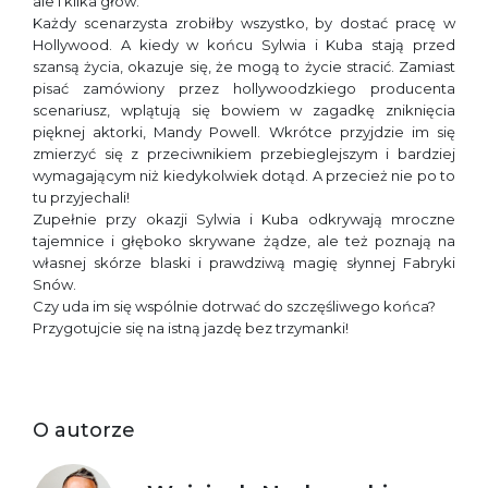
ale i kilka głów.
Każdy scenarzysta zrobiłby wszystko, by dostać pracę w
Hollywood. A kiedy w końcu Sylwia i Kuba stają przed
szansą życia, okazuje się, że mogą to życie stracić. Zamiast
pisać zamówiony przez hollywoodzkiego producenta
scenariusz, wplątują się bowiem w zagadkę zniknięcia
pięknej aktorki, Mandy Powell. Wkrótce przyjdzie im się
zmierzyć się z przeciwnikiem przebieglejszym i bardziej
wymagającym niż kiedykolwiek dotąd. A przecież nie po to
tu przyjechali!
Zupełnie przy okazji Sylwia i Kuba odkrywają mroczne
tajemnice i głęboko skrywane żądze, ale też poznają na
własnej skórze blaski i prawdziwą magię słynnej Fabryki
Snów.
Czy uda im się wspólnie dotrwać do szczęśliwego końca?
Przygotujcie się na istną jazdę bez trzymanki!
O autorze