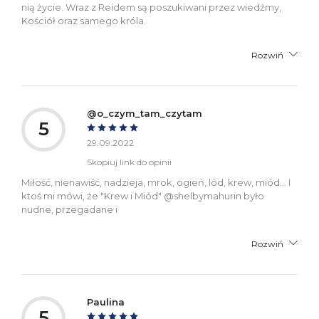
nią życie. Wraz z Reidem są poszukiwani przez wiedźmy,
Kościół oraz samego króla.
Rozwiń
@o_czym_tam_czytam
5
29.09.2022
Skopiuj link do opinii
Miłość, nienawiść, nadzieja, mrok, ogień, lód, krew, miód… I
ktoś mi mówi, że "Krew i Miód" @shelbymahurin było
nudne, przegadane i
Rozwiń
Paulina
5