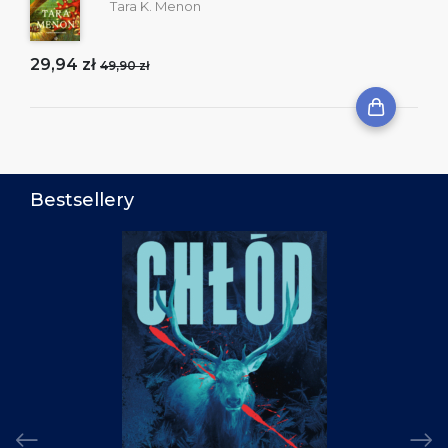
Tara K. Menon
29,94 zł
49,90 zł
Bestsellery