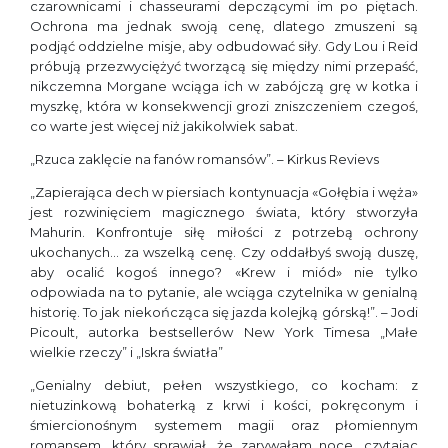
czarownicami i chasseurami depczącymi im po piętach.
Ochrona ma jednak swoją cenę, dlatego zmuszeni są
podjąć oddzielne misje, aby odbudować siły. Gdy Lou i Reid
próbują przezwyciężyć tworzącą się między nimi przepaść,
nikczemna Morgane wciąga ich w zabójczą grę w kotka i
myszkę, która w konsekwencji grozi zniszczeniem czegoś,
co warte jest więcej niż jakikolwiek sabat.
„Rzuca zaklęcie na fanów romansów”. – Kirkus Revievs
„Zapierająca dech w piersiach kontynuacja «Gołębia i węża»
jest rozwinięciem magicznego świata, który stworzyła
Mahurin. Konfrontuje siłę miłości z potrzebą ochrony
ukochanych… za wszelką cenę. Czy oddałbyś swoją duszę,
aby ocalić kogoś innego? «Krew i miód» nie tylko
odpowiada na to pytanie, ale wciąga czytelnika w genialną
historię. To jak niekończąca się jazda kolejką górską!”. – Jodi
Picoult, autorka bestsellerów New York Timesa „Małe
wielkie rzeczy” i „Iskra światła”
„Genialny debiut, pełen wszystkiego, co kocham: z
nietuzinkową bohaterką z krwi i kości, pokręconym i
śmiercionośnym systemem magii oraz płomiennym
romansem, który sprawiał, że zarywałam noce, czytając