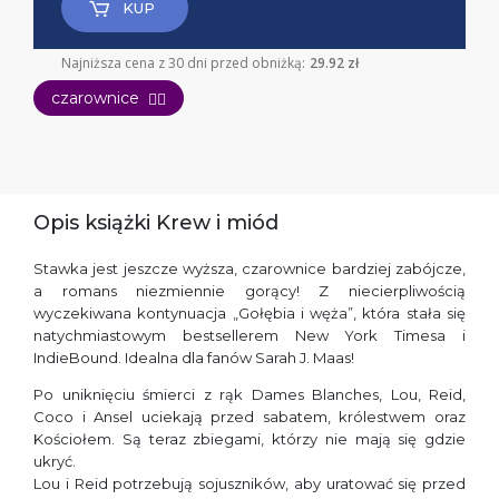
KUP
Najniższa cena z 30 dni przed obniżką:
29.92 zł
czarownice
🧙‍♀️
Opis książki Krew i miód
Stawka jest jeszcze wyższa, czarownice bardziej zabójcze,
a romans niezmiennie gorący! Z niecierpliwością
wyczekiwana kontynuacja „Gołębia i węża”, która stała się
natychmiastowym bestsellerem New York Timesa i
IndieBound. Idealna dla fanów Sarah J. Maas!
Po uniknięciu śmierci z rąk Dames Blanches, Lou, Reid,
Coco i Ansel uciekają przed sabatem, królestwem oraz
Kościołem. Są teraz zbiegami, którzy nie mają się gdzie
ukryć.
Lou i Reid potrzebują sojuszników, aby uratować się przed