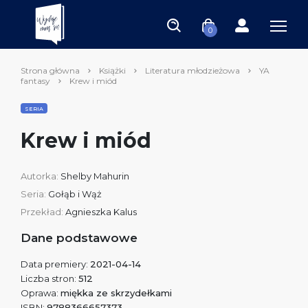
0
Strona główna
Książki
Literatura młodzieżowa
YA
fantasy
Krew i miód
SERIA
Krew i miód
Autorka:
Shelby Mahurin
Seria:
Gołąb i Wąż
Przekład:
Agnieszka Kalus
Dane podstawowe
Data premiery:
2021-04-14
Liczba stron:
512
Oprawa:
miękka ze skrzydełkami
ISBN:
9788366657373