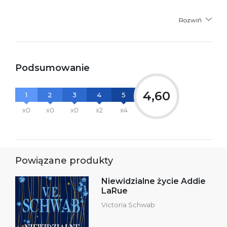
Rozwiń
Podsumowanie
4,60
1
2
3
4
5
x0
x0
x0
x2
x4
Powiązane produkty
Niewidzialne życie Addie
LaRue
Victoria Schwab