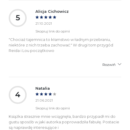
Alicja Cichowicz
5
21.10.2021
Skopiuj link do opinii
"Chociaż tajemnica to kłamstwo w ładnym przebraniu,
niektóre z nich trzeba zachować." W drugi tom przygód
Reida i Lou początkowo
Rozwiń
Natalia
4
21.06.2021
Skopiuj link do opinii
Książka strasznie mnie wciągnęła, bardzo przypadł mi do
gustu sposób w jaki autorka poprowadziła fabułę. Postacie
są naprawdę interesujące i