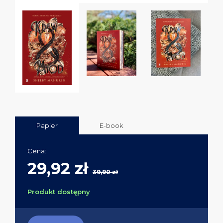
Papier
E-book
Cena:
29,92 zł
39,90 zł
Produkt dostępny