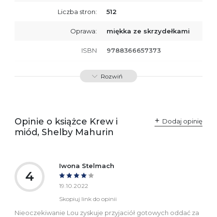
Liczba stron:
512
Oprawa:
miękka ze skrzydełkami
ISBN
9788366657373
SKU:
K800039
Rozwiń
Producent / Osoby
Wydawnictwo Poznańskie
odpowiedzialne za
Sp. z o.o.
zgodność produktu z
ul. Fredry 8
przepisami:
61-701 Poznań
Opinie o książce Krew i
Polska
Dodaj opinię
kontakt@wydajenamsie.pl
miód, Shelby Mahurin
+48 61 623 38 38
Ostrzeżenia oraz
Załącznik PDF
informacje dotyczące
Iwona Stelmach
bezpieczeństwa:
4
19.10.2022
Skopiuj link do opinii
Nieoczekiwanie Lou zyskuje przyjaciół gotowych oddać za