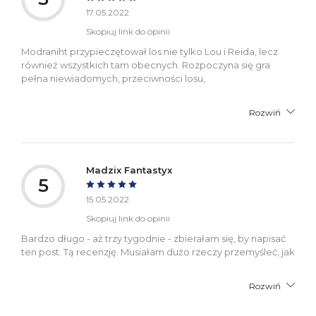
17.05.2022
Skopiuj link do opinii
Modraniht przypieczętował los nie tylko Lou i Reida, lecz
również wszystkich tam obecnych. Rozpoczyna się gra
pełna niewiadomych, przeciwności losu,
Rozwiń
Madzix Fantastyx
5
15.05.2022
Skopiuj link do opinii
Bardzo długo - aż trzy tygodnie - zbierałam się, by napisać
ten post. Tą recenzję. Musiałam dużo rzeczy przemyśleć, jak
Rozwiń