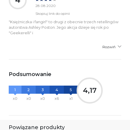
4
28.08.2020
Skopiuj link do opinii
"Księżniczka i fangirl" to drugi z obecnie trzech retellingów
autorstwa Ashley Poston. Jego akcja dzieje się rok po
"Geekerelli" i
Rozwiń
Podsumowanie
4,17
1
2
3
4
5
x0
x0
x0
x6
x1
Powiązane produkty