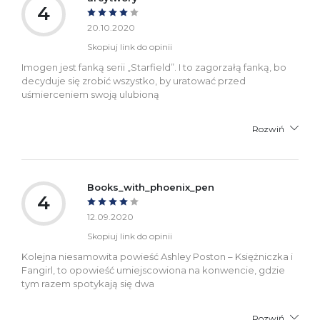
4
20.10.2020
Skopiuj link do opinii
Imogen jest fanką serii „Starfield”. I to zagorzałą fanką, bo
decyduje się zrobić wszystko, by uratować przed
uśmierceniem swoją ulubioną
Rozwiń
Books_with_phoenix_pen
4
12.09.2020
Skopiuj link do opinii
Kolejna niesamowita powieść Ashley Poston – Księżniczka i
Fangirl, to opowieść umiejscowiona na konwencie, gdzie
tym razem spotykają się dwa
Rozwiń