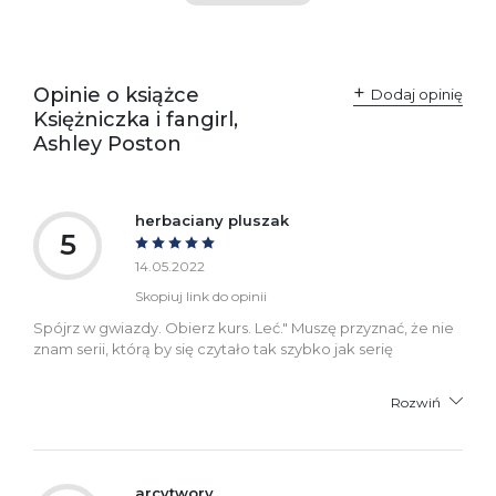
Producent / Osoby
Wydawnictwo Poznańskie
odpowiedzialne za
Sp. z o.o.
zgodność produktu z
ul. Fredry 8
przepisami:
61-701 Poznań
Opinie o książce
Polska
Dodaj opinię
kontakt@wydajenamsie.pl
Księżniczka i fangirl,
+48 61 623 38 38
Ashley Poston
Ostrzeżenia oraz
Załącznik PDF
informacje dotyczące
bezpieczeństwa:
herbaciany pluszak
5
14.05.2022
Skopiuj link do opinii
Spójrz w gwiazdy. Obierz kurs. Leć." Muszę przyznać, że nie
znam serii, którą by się czytało tak szybko jak serię
Rozwiń
arcytwory