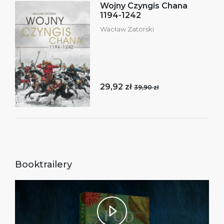
Wojny Czyngis Chana
1194-1242
Wacław Zatorski
29,92 zł
39,90 zł
Booktrailery