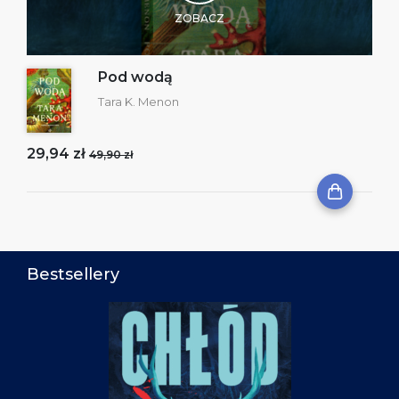
ZOBACZ
Pod wodą
Tara K. Menon
29,94 zł
49,90 zł
Bestsellery