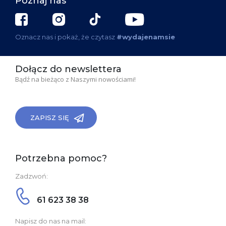
Poznaj nas
Oznacz nas i pokaż, że czytasz
#wydajenamsie
Dołącz do newslettera
Bądź na bieżąco z Naszymi nowościami!
ZAPISZ SIĘ
Potrzebna pomoc?
Zadzwoń:
61 623 38 38
Napisz do nas na mail: