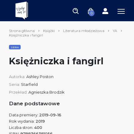
0
Strona główna
Książki
Literatura młodzieżowa
YA
Księżniczka i fangirl
SERIA
Księżniczka i fangirl
Autorka:
Ashley Poston
Seria:
Starfield
Przekład:
Agnieszka Brodzik
Dane podstawowe
Data premiery:
2019-09-16
Rok wydania:
2019
Liczba stron:
400
ISBN:
9788366381056