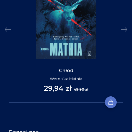
Chłód
Weronika Mathia
29,94 zł
49,90 zł