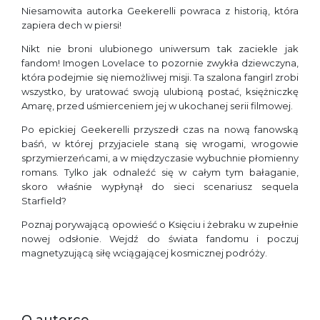
Niesamowita autorka Geekerelli powraca z historią, która
zapiera dech w piersi!
Nikt nie broni ulubionego uniwersum tak zaciekle jak
fandom! Imogen Lovelace to pozornie zwykła dziewczyna,
która podejmie się niemożliwej misji. Ta szalona fangirl zrobi
wszystko, by uratować swoją ulubioną postać, księżniczkę
Amarę, przed uśmierceniem jej w ukochanej serii filmowej.
Po epickiej Geekerelli przyszedł czas na nową fanowską
baśń, w której przyjaciele staną się wrogami, wrogowie
sprzymierzeńcami, a w międzyczasie wybuchnie płomienny
romans. Tylko jak odnaleźć się w całym tym bałaganie,
skoro właśnie wypłynął do sieci scenariusz sequela
Starfield?
Poznaj porywającą opowieść o Księciu i żebraku w zupełnie
nowej odsłonie. Wejdź do świata fandomu i poczuj
magnetyzującą siłę wciągającej kosmicznej podróży.
O autorce