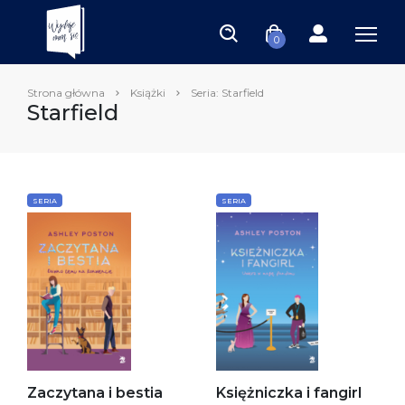
0
Strona główna
Książki
Seria: Starfield
Starfield
SERIA
SERIA
Zaczytana i bestia
Księżniczka i fangirl