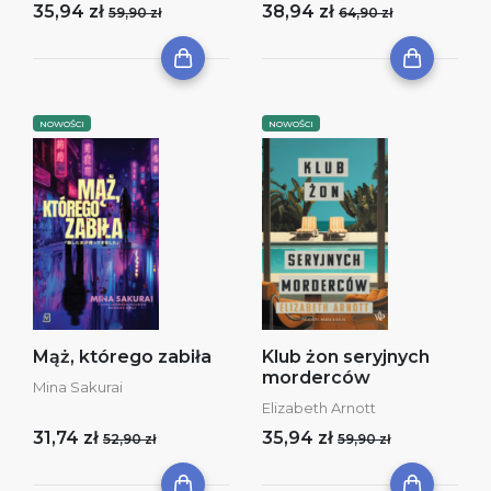
35,94 zł
38,94 zł
59,90 zł
64,90 zł
NOWOŚCI
NOWOŚCI
Mąż, którego zabiła
Klub żon seryjnych
morderców
Mina Sakurai
Elizabeth Arnott
31,74 zł
35,94 zł
52,90 zł
59,90 zł