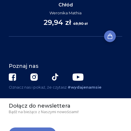
Chłód
Weronika Mathia
29,94 zł
49,90 zł
Poznaj nas
Oznacz nas i pokaż, że czytasz
#wydajenamsie
Dołącz do newslettera
Bądź na bieżąco z Naszymi nowościami!