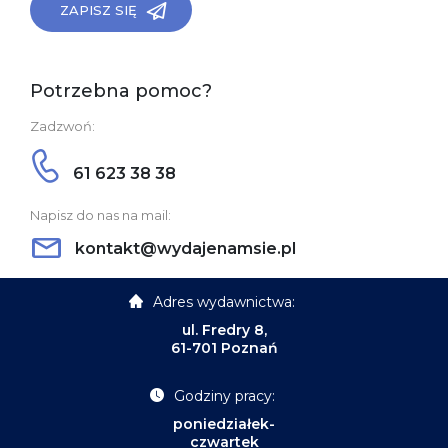
ZAPISZ SIĘ
Potrzebna pomoc?
Zadzwoń:
61 623 38 38
Napisz do nas na mail:
kontakt@wydajenamsie.pl
Adres wydawnictwa:
ul. Fredry 8,
61-701 Poznań
Godziny pracy:
poniedziałek-
czwartek