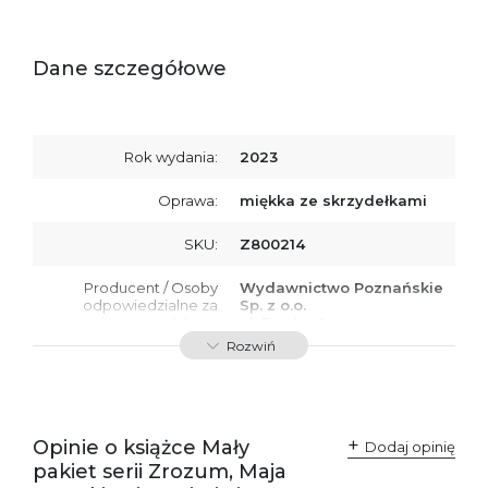
Dane szczegółowe
Rok wydania:
2023
Oprawa:
miękka ze skrzydełkami
SKU:
Z800214
Producent / Osoby
Wydawnictwo Poznańskie
odpowiedzialne za
Sp. z o.o.
zgodność produktu z
ul. Fredry 8
przepisami:
61-701 Poznań
Rozwiń
Polska
kontakt@wydajenamsie.pl
+48 61 623 38 38
Ostrzeżenia oraz
Załącznik PDF
Opinie o książce Mały
Dodaj opinię
informacje dotyczące
pakiet serii Zrozum, Maja
bezpieczeństwa: