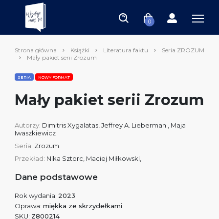
0
Strona główna
Książki
Literatura faktu
Seria ZROZUM
Mały pakiet serii Zrozum
SERIA
NOWY FORMAT
Mały pakiet serii Zrozum
Autorzy:
Dimitris Xygalatas
,
Jeffrey A. Lieberman
,
Maja
Iwaszkiewicz
Seria:
Zrozum
Przekład:
Nika Sztorc, Maciej Miłkowski,
Dane podstawowe
Rok wydania:
2023
Oprawa:
miękka ze skrzydełkami
SKU:
Z800214