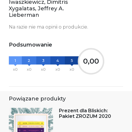
Iwaszkiewicz, Dimitris
Xygalatas, Jeffrey A.
Lieberman
Na razie nie ma opinii o produkcie.
Podsumowanie
0,00
1
2
3
4
5
x0
x0
x0
x0
x0
Powiązane produkty
Prezent dla Bliskich:
Pakiet ZROZUM 2020