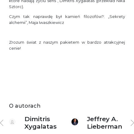
które nadają życiu sens”, Dimitris Xygalatas (przekład Nika
Sztorc).
Czym tak naprawdę był kamień filozofów?: „Sekrety
alchemii”, Maja Iwaszkiewicz
Zrozum świat z naszym pakietem w bardzo atrakcyjnej
cenie!
O autorach
Dimitris
Jeffrey A.
cz
Xygalatas
Lieberman