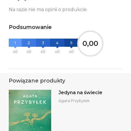
Ostrzeżenia oraz
Załącznik PDF
Na razie nie ma opinii o produkcie.
informacje dotyczące
bezpieczeństwa:
Podsumowanie
0,00
1
2
3
4
5
x0
x0
x0
x0
x0
Powiązane produkty
Jedyna na świecie
Agata Przybyłek