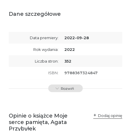
Dane szczegółowe
Data premiery:
2022-09-28
Rok wydania:
2022
Liczba stron:
352
ISBN:
9788367324847
SKU:
E800248
Rozwiń
Producent / Osoby
Wydawnictwo Poznańskie
odpowiedzialne za
Sp. z o.o.
zgodność produktu z
ul. Fredry 8
przepisami:
61-701 Poznań
Opinie o książce Moje
Polska
Dodaj opinię
kontakt@wydajenamsie.pl
serce pamięta, Agata
+48 61 623 38 38
Przybyłek