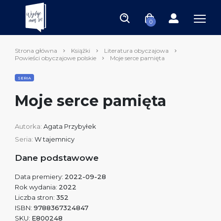
0
Strona główna
Książki
Literatura obyczajowa
Powieści obyczajowe polskie
Moje serce pamięta
SERIA
Moje serce pamięta
Autorka:
Agata Przybyłek
Seria:
W tajemnicy
Dane podstawowe
Data premiery:
2022-09-28
Rok wydania:
2022
Liczba stron:
352
ISBN:
9788367324847
SKU:
E800248