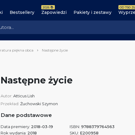
2026 📚
OD 7.50 ZŁ
ki
Bestsellery
Zapowiedzi
Pakiety i zestawy
Wyprze
eratura piękna obca
Następne życie
Następne życie
Autor:
Atticus Lish
Przekład:
Żuchowski Szymon
Dane podstawowe
Data premiery:
2018-03-19
ISBN:
9788379764563
Rok wydania:
2018
SKU:
E200958