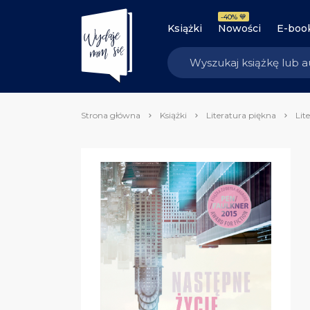
-40% 💙
Książki
Nowości
E-boo
Strona główna
Książki
Literatura piękna
Lit