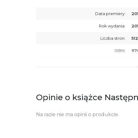
Data premiery:
20
Rok wydania:
20
Liczba stron:
512
ISBN:
97
SKU:
E2
Producent / Osoby odpowiedzialne za
Wy
zgodność produktu z przepisami:
ul.
61
Po
Opinie o książce Następne
ko
+4
Ostrzeżenia oraz informacje dotyczące
Za
Na razie nie ma opinii o produkcie.
bezpieczeństwa: