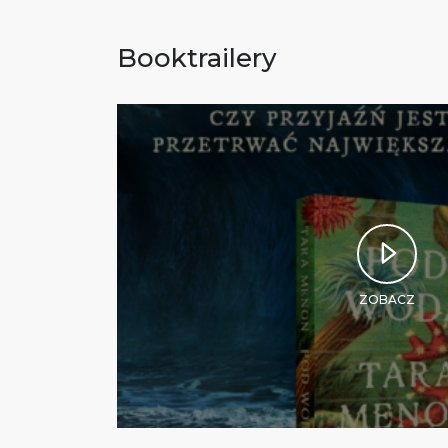
Booktrailery
ZOBACZ