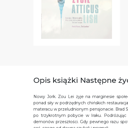
Opis książki Następne ży
Nowy Jork. Zou Lei żyje na marginesie społec
ponad siły w podrzędnych chińskich restauracj
materacu w przeludnionym pensjonacie. Brad Sk
po trzykrotnym pobycie w Iraku. Podróżując
demonów przeszłości. Gdy pewnego razu spotyk
coś, czego od dawna szukali i pragnęli.