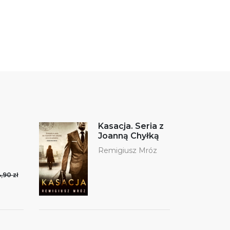
Kasacja. Seria z
Joanną Chyłką
Remigiusz Mróz
,90 zł