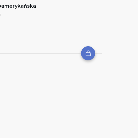
noamerykańska
i