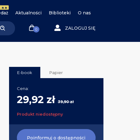
 🔥🔥
daż
Aktualności
Biblioteki
O nas
ZALOGUJ SIĘ
0
E-book
Papier
Cena:
29,92 zł
39,90 zł
Produkt niedostępny
Poinformuj o dostępności