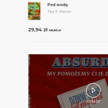
Pod wodą
Tara K. Menon
29,94 zł
49,90 zł
ZOBACZ