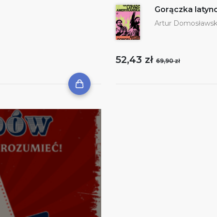
Gorączka laty
Artur Domosławsk
52,43 zł
69,90 zł