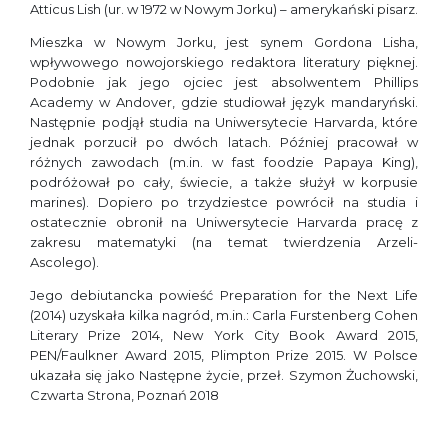
Atticus Lish (ur. w 1972 w Nowym Jorku) – amerykański pisarz.
Mieszka w Nowym Jorku, jest synem Gordona Lisha,
wpływowego nowojorskiego redaktora literatury pięknej.
Podobnie jak jego ojciec jest absolwentem Phillips
Academy w Andover, gdzie studiował język mandaryński.
Następnie podjął studia na Uniwersytecie Harvarda, które
jednak porzucił po dwóch latach. Później pracował w
różnych zawodach (m.in. w fast foodzie Papaya King),
podróżował po cały, świecie, a także służył w korpusie
marines). Dopiero po trzydziestce powrócił na studia i
ostatecznie obronił na Uniwersytecie Harvarda pracę z
zakresu matematyki (na temat twierdzenia Arzeli-
Ascolego).
Jego debiutancka powieść Preparation for the Next Life
(2014) uzyskała kilka nagród, m.in.: Carla Furstenberg Cohen
Literary Prize 2014, New York City Book Award 2015,
PEN/Faulkner Award 2015, Plimpton Prize 2015. W Polsce
ukazała się jako Następne życie, przeł. Szymon Żuchowski,
Czwarta Strona, Poznań 2018