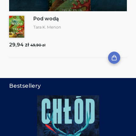
Pod wodą
Tara K. Menon
29,94 zł
49,90 zł
Bestsellery