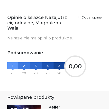
Producent / Osoby
Wydawnictwo Poznańskie
odpowiedzialne za
Sp. z o.o.
zgodność produktu z
ul. Fredry 8
przepisami:
61-701 Poznań
Opinie o książce Nazajutrz
Polska
Dodaj opinię
kontakt@wydajenamsie.pl
cię odnajdę, Magdalena
+48 61 623 38 38
Wala
Ostrzeżenia oraz
Załącznik PDF
Na razie nie ma opinii o produkcie.
informacje dotyczące
bezpieczeństwa:
Podsumowanie
0,00
1
2
3
4
5
x0
x0
x0
x0
x0
Powiązane produkty
Keller