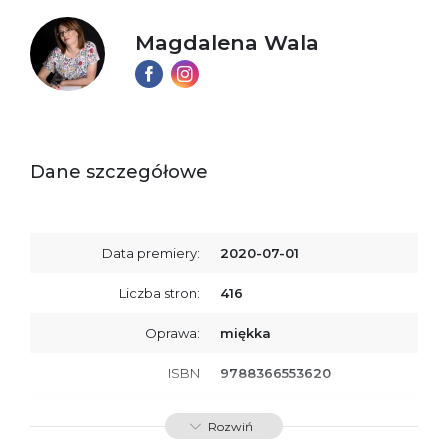
Magdalena Wala
Dane szczegółowe
Data premiery:
2020-07-01
Liczba stron:
416
Oprawa:
miękka
ISBN
9788366553620
SKU:
K734332
Rozwiń