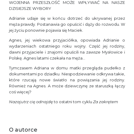
WOJENNA PRZESZŁOŚĆ MOŻE WPŁYWAĆ NA NASZE
DZISIEJSZE WYBORY
Adrianie udaje się w końcu dotrzeć do ukrywanej przez
męża prawdy. Postanawia go opuścić i dąży do rozwodu. W
jej życiu ponownie pojawia się Maciek.
Agnes, jej wiekowa przyjaciółka, ­­­­­­­­­­­­­­­­­­­­­­­­­­­­­­­­­­­­­­­­­­­­­opowiada Adrianie o
wydarzeniach ostatniego roku wojny. Część jej rodziny,
dawni przyjaciele i znajomi opuścili na zawsze Mysłowice i
Polskę. Agnes latami czekała na męża…
Tymczasem Adriana w domu matki przegląda pudełko z
dokumentami po dziadku. Niespodziewanie odkrywa takie,
które rzucają nowe światło na powiązania jej rodziny.
Również na Agnes. A może dziewczynę ze staruszką łączy
coś więcej?
Nazajutrz cię odnajdę
to ostatni tom cyklu
Za zakrętem
O autorce