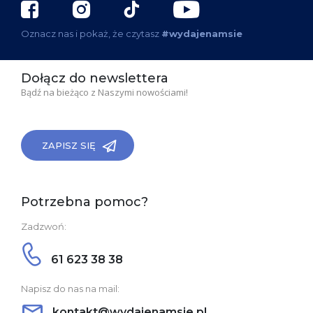
Oznacz nas i pokaż, że czytasz
#wydajenamsie
Dołącz do newslettera
Bądź na bieżąco z Naszymi nowościami!
ZAPISZ SIĘ
Potrzebna pomoc?
Zadzwoń:
61 623 38 38
Napisz do nas na mail:
kontakt@wydajenamsie.pl