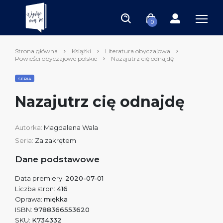
0
Strona główna
Książki
Literatura obyczajowa
Powieści obyczajowe polskie
Nazajutrz cię odnajdę
SERIA
Nazajutrz cię odnajdę
Autorka:
Magdalena Wala
Seria:
Za zakrętem
Dane podstawowe
Data premiery:
2020-07-01
Liczba stron:
416
Oprawa:
miękka
ISBN:
9788366553620
SKU:
K734332