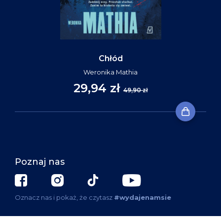
Chłód
Weronika Mathia
29,94 zł
49,90 zł
Poznaj nas
Oznacz nas i pokaż, że czytasz
#wydajenamsie