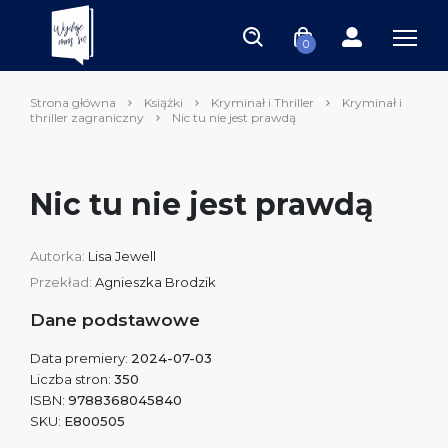
0
Strona główna
Książki
Kryminał i Thriller
Kryminał i
thriller zagraniczny
Nic tu nie jest prawdą
Nic tu nie jest prawdą
Autorka:
Lisa Jewell
Przekład:
Agnieszka Brodzik
Dane podstawowe
Data premiery:
2024-07-03
Liczba stron:
350
ISBN:
9788368045840
SKU:
E800505