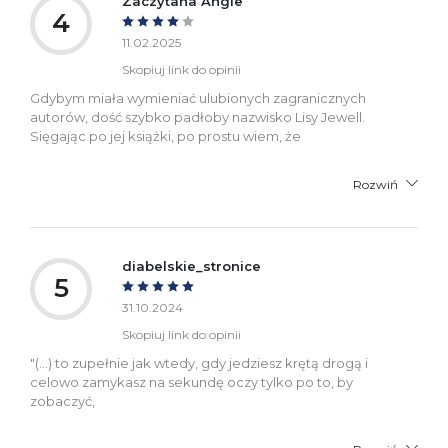
Zaczytana Angie
4
11.02.2025
Skopiuj link do opinii
Gdybym miała wymieniać ulubionych zagranicznych
autorów, dość szybko padłoby nazwisko Lisy Jewell.
Sięgając po jej książki, po prostu wiem, że
Rozwiń
diabelskie_stronice
5
31.10.2024
Skopiuj link do opinii
"(...) to zupełnie jak wtedy, gdy jedziesz krętą drogą i
celowo zamykasz na sekundę oczy tylko po to, by
zobaczyć,