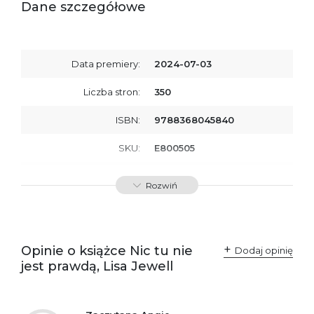
Dane szczegółowe
Data premiery:
2024-07-03
Liczba stron:
350
ISBN:
9788368045840
SKU:
E800505
Producent / Osoby
Wydawnictwo Poznańskie
Rozwiń
odpowiedzialne za
Sp. z o.o.
zgodność produktu z
ul. Fredry 8
przepisami:
61-701 Poznań
Polska
kontakt@wydajenamsie.pl
+48 61 623 38 38
Opinie o książce Nic tu nie
Dodaj opinię
jest prawdą, Lisa Jewell
Ostrzeżenia oraz
Załącznik PDF
informacje dotyczące
bezpieczeństwa: