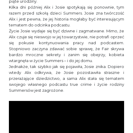
piąte urodziny.
Kilka dni później Alix i Josie spotykają się ponownie, tym
razem przed szkołą dzieci Summers. Josie zna twórczość
Alix i jest pewna, że jej historia mogłaby być interesującym
tematem do odcinka podcastu.
Życie Josie wydaje się być dziwne i zagmatwane. Mimo, że
Alix czuje się nieswojo w jej towarzystwie, nie potrafi oprzeć
się pokusie kontynuowania pracy nad podcastem.
Stopniowo zaczyna zdawać sobie sprawę, że Fair skrywa
bardzo mroczne sekrety i zanim się obejrzy, kobieta
wtargnęła w życie Summers – i do jej domu.
Jednakże, tak szybko jak się pojawiła, Josie znika. Dopiero
wtedy Alix odkrywa, że Josie pozostawiła straszne i
przerażające dziedzictwo, a sama Alix stała się tematem
swojego własnego podcastu true crime i życie rodziny
Summersów jest zagrożone.