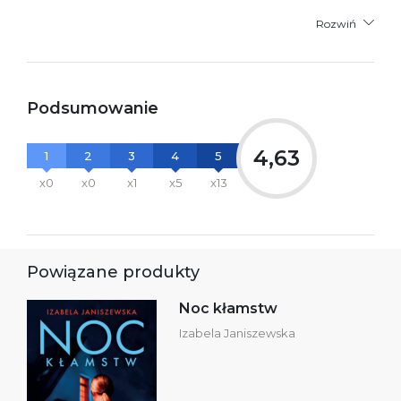
Rozwiń
Podsumowanie
4,63
1
2
3
4
5
x0
x0
x1
x5
x13
Powiązane produkty
Noc kłamstw
Izabela Janiszewska