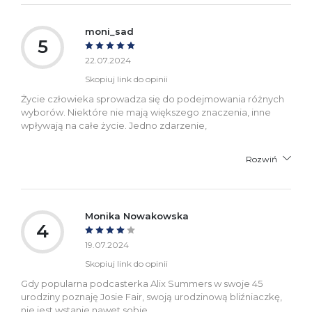
moni_sad
5
22.07.2024
Skopiuj link do opinii
Życie człowieka sprowadza się do podejmowania różnych
wyborów. Niektóre nie mają większego znaczenia, inne
wpływają na całe życie. Jedno zdarzenie,
Rozwiń
Monika Nowakowska
4
19.07.2024
Skopiuj link do opinii
Gdy popularna podcasterka Alix Summers w swoje 45
urodziny poznaję Josie Fair, swoją urodzinową bliźniaczkę,
nie jest wstanie nawet sobie