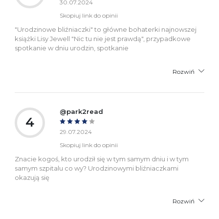
30.07.2024
Skopiuj link do opinii
"Urodzinowe bliźniaczki" to główne bohaterki najnowszej
książki Lisy Jewell "Nic tu nie jest prawdą", przypadkowe
spotkanie w dniu urodzin, spotkanie
Rozwiń
@park2read
4
29.07.2024
Skopiuj link do opinii
Znacie kogoś, kto urodził się w tym samym dniu i w tym
samym szpitalu co wy? Urodzinowymi bliźniaczkami
okazują się
Rozwiń