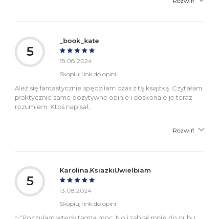
Rozwiń
_book_kate
5
18.08.2024
Skopiuj link do opinii
Ależ się fantastycznie spędziłam czas z tą książką. Czytałam
praktycznie same pozytywne opinie i doskonale je teraz
rozumiem. Ktoś napisał,
Rozwiń
Karolina.KsiazkiUwielbiam
5
13.08.2024
Skopiuj link do opinii
✨"Poczułam wtedy tamtą moc. No i zabrał mnie do pubu.