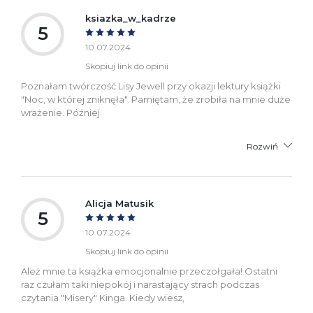
ksiazka_w_kadrze
5
10.07.2024
Skopiuj link do opinii
Poznałam twórczość Lisy Jewell przy okazji lektury książki
"Noc, w której zniknęła". Pamiętam, że zrobiła na mnie duże
wrażenie. Później
Rozwiń
Alicja Matusik
5
10.07.2024
Skopiuj link do opinii
Ależ mnie ta książka emocjonalnie przeczołgała! Ostatni
raz czułam taki niepokój i narastający strach podczas
czytania "Misery" Kinga. Kiedy wiesz,