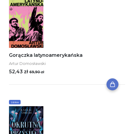
Gorączka latynoamerykańska
Artur Domosławski
52,43 zł
69,90 zł
SERIA