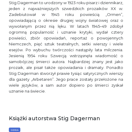
Stig Dagerman to urodzony w 1923 roku pisarz i dziennikarz,
jeden z najważniejszych szwedzkich prozaików XX w.
Zadebiutował w 1945 roku powieścią „Ormen”,
opowiadającą o okresie drugiej wojny światowej oraz o
wywołanym przez nią lęku. W latach 1945–49 zdobył
ogromną popularność i uznanie krytyki, wydał cztery
powieści, zbiór opowiadań, reportaż o powojennych
Niemczech, pięć sztuk teatralnych, setki wierszy i wiele
esejów. Po wybuchu twórczości nastąpiły lata milczenia.
Jesienią 1954 roku Szwecją wstrząsnęła wiadomość o
samobójczej śmierci autora. Najbardziej znany jest jako
prozaik, ale pisał także opowiadania i dramaty. Ponadto
Stig Dagerman stworzył prawie tysiąc satyrycznych wierszy
dla gazety „Arbetaren”. Jego prace zostały przełożone na
wiele języków, a sam autor dopiero po śmierci zyskał
uznanie na świecie.
Książki autorstwa Stig Dagerman
SERIA