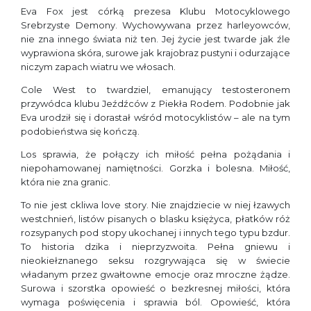
Eva Fox jest córką prezesa Klubu Motocyklowego
Srebrzyste Demony. Wychowywana przez harleyowców,
nie zna innego świata niż ten. Jej życie jest twarde jak źle
wyprawiona skóra, surowe jak krajobraz pustyni i odurzające
niczym zapach wiatru we włosach.
Cole West to twardziel, emanujący testosteronem
przywódca klubu Jeźdźców z Piekła Rodem. Podobnie jak
Eva urodził się i dorastał wśród motocyklistów – ale na tym
podobieństwa się kończą.
Los sprawia, że połączy ich miłość pełna pożądania i
niepohamowanej namiętności. Gorzka i bolesna. Miłość,
która nie zna granic.
To nie jest ckliwa love story. Nie znajdziecie w niej łzawych
westchnień, listów pisanych o blasku księżyca, płatków róż
rozsypanych pod stopy ukochanej i innych tego typu bzdur.
To historia dzika i nieprzyzwoita. Pełna gniewu i
nieokiełznanego seksu rozgrywająca się w świecie
władanym przez gwałtowne emocje oraz mroczne żądze.
Surowa i szorstka opowieść o bezkresnej miłości, która
wymaga poświęcenia i sprawia ból. Opowieść, która