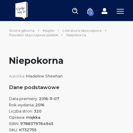
0
Strona główna
Książki
Literatura obyczajowa
Powieści obyczajowe polskie
Niepokorna
Niepokorna
Autorka:
Madeline Sheehan
Dane podstawowe
Data premiery:
2016-11-07
Rok wydania:
2016
Liczba stron:
320
Oprawa:
miękka
ISBN:
9788379764945
SKU:
K732755