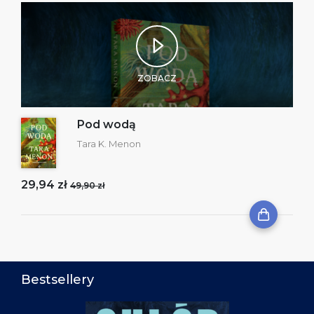
ZOBACZ
Pod wodą
Tara K. Menon
29,94 zł
49,90 zł
Bestsellery