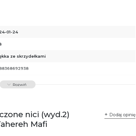
24-01-24
8
ękka ze skrzydełkami
88368692938
01092
Rozwiń
dawnictwo Poznańskie Sp. z o.o.
 Fredry 8
-701 Poznań
lska
czone nici (wyd.2)
ntakt@wydajenamsie.pl
Dodaj opinię
8 61 623 38 38
 Tahereh Mafi
łącznik PDF