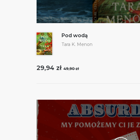
Pod wodą
Tara K. Menon
29,94 zł
49,90 zł