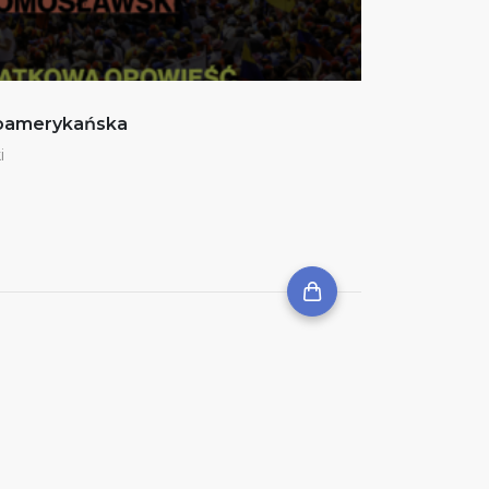
noamerykańska
i