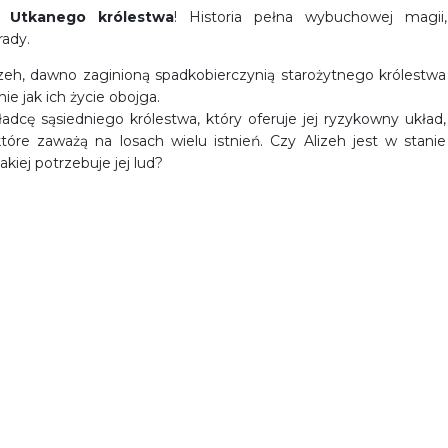
 Utkanego królestwa
! Historia pełna wybuchowej magii,
rady.
eh, dawno zaginioną spadkobierczynią starożytnego królestwa
e jak ich życie obojga.
adcę sąsiedniego królestwa, który oferuje jej ryzykowny układ,
óre zaważą na losach wielu istnień. Czy Alizeh jest w stanie
akiej potrzebuje jej lud?