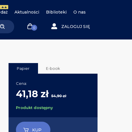
 🔥🔥
daż
Aktualności
Biblioteki
O nas
ZALOGUJ SIĘ
0
Papier
E-book
Cena:
41,18 zł
54,90 zł
Produkt dostępny
KUP