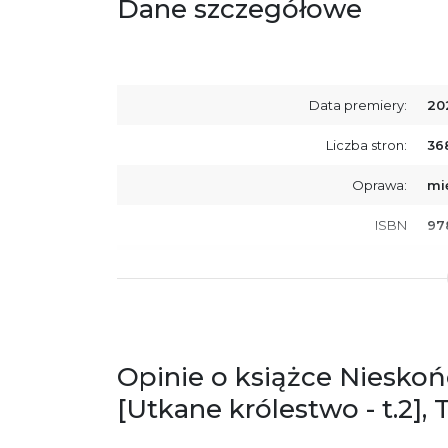
Dane szczegółowe
Data premiery:
20
Liczba stron:
36
Oprawa:
mi
ISBN
97
SKU:
K8
Producent / Osoby odpowiedzialne za
Wy
zgodność produktu z przepisami:
ul.
61
Po
Opinie o książce Nieskoń
ko
+4
[Utkane królestwo - t.2],
Ostrzeżenia oraz informacje dotyczące
Za
bezpieczeństwa: