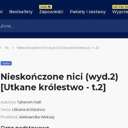
2026 📚
OD 7.50 ZŁ
ki
Bestsellery
Zapowiedzi
Pakiety i zestawy
Wyprze
YA
Nieskończone nici (wyd.2) [Utkane królestwo – t.2]
SERIA
Nieskończone nici (wyd.2)
[Utkane królestwo - t.2]
Autorka:
Tahereh Mafi
Seria:
Utkane królestwo
Przekład:
Aleksandra Weksej
Dane podstawowe