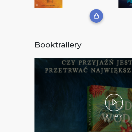
Booktrailery
ZOBACZ