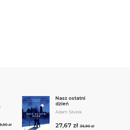
Nasz ostatni
dzień
m
Adam Silvera
27,67 zł
9,90 zł
36,90 zł