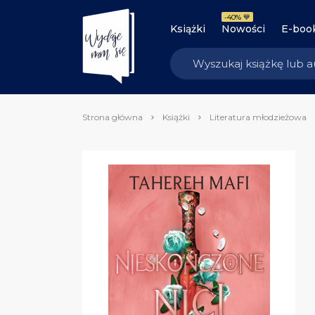
-40% 💙
Książki
Nowości
E-boo
Strona główna
Książki
Literatura młodzieżowa