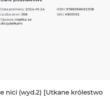
Data premiery:
2024-01-24
ISBN:
9788368692938
Liczba stron:
368
SKU:
K801092
Oprawa:
miękka ze
skrzydełkami
e nici (wyd.2) [Utkane królestwo