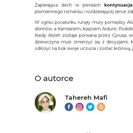
Zapierająca dech w piersiach
kontynuacja
płomiennego romansu i rozdzierającej serce zd
W ogniu pocałunku runęły mury pomiędzy Aliz
dżinnów, a Kamranem, księciem Ardunii. Podobni
Kiedy Alizeh zostaje porwana przez Cyrusa, wł
dziewczyna musi zmierzyć się z decyzjami, kt
odłożyć na bok swoje uczucia i zostać królową, j
O autorce
Tahereh Mafi