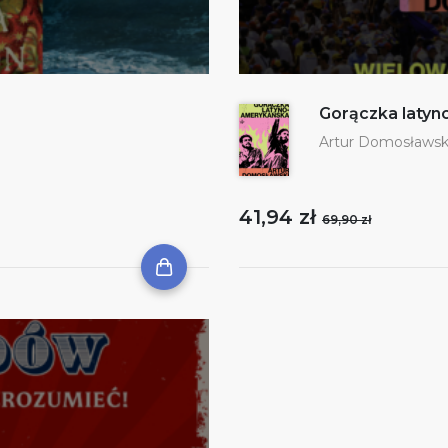
Gorączka laty
Artur Domosławsk
41,94 zł
69,90 zł