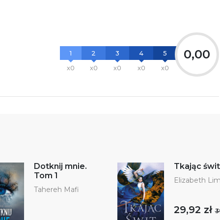
0,00
1
2
3
4
5
x0
x0
x0
x0
x0
Dotknij mnie.
Tkając świt
Tom 1
Elizabeth Li
Tahereh Mafi
29,92 zł
3