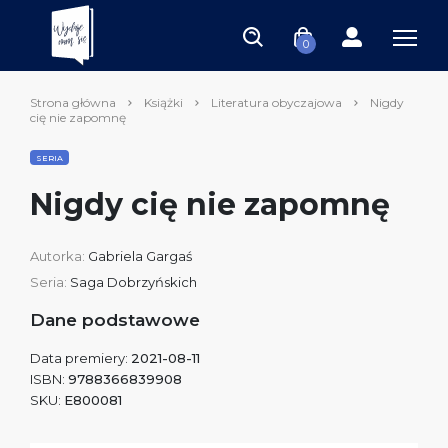
0
Strona główna
Książki
Literatura obyczajowa
Nigdy
cię nie zapomnę
SERIA
Nigdy cię nie zapomnę
Autorka:
Gabriela Gargaś
Seria:
Saga Dobrzyńskich
Dane podstawowe
Data premiery:
2021-08-11
ISBN:
9788366839908
SKU:
E800081