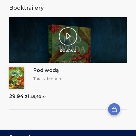
Booktrailery
ZOBACZ
Pod wodą
Tara K. Menon
29,94 zł
49,90 zł