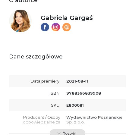
O autorce
Gabriela Gargaś
Dane szczegółowe
Data premiery:
2021-08-11
ISBN:
9788366839908
SKU:
E800081
Producent / Osoby
Wydawnictwo Poznańskie
odpowiedzialne za
Sp. z o.o.
zgodność produktu z
ul. Fredry 8
przepisami:
61-701 Poznań
Rozwiń