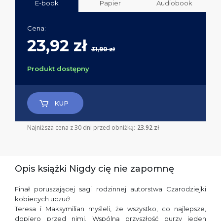
E-book
Papier
Audiobook
Cena:
23,92 zł
31,90 zł
Produkt dostępny
KUP
Najniższa cena z 30 dni przed obniżką:
23.92 zł
Opis książki Nigdy cię nie zapomnę
Finał poruszającej sagi rodzinnej autorstwa Czarodziejki
kobiecych uczuć!
Teresa i Maksymilian myśleli, że wszystko, co najlepsze,
dopiero przed nimi. Wspólną przyszłość burzy jeden