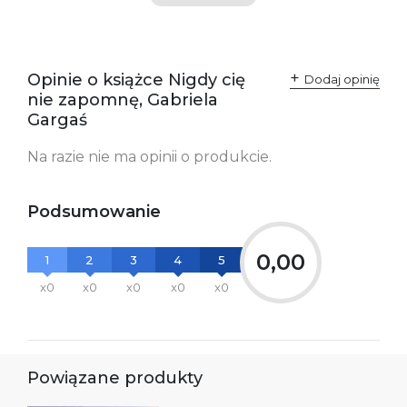
Polska
kontakt@wydajenamsie.pl
+48 61 623 38 38
Ostrzeżenia oraz
Załącznik PDF
Opinie o książce Nigdy cię
Dodaj opinię
informacje dotyczące
nie zapomnę, Gabriela
bezpieczeństwa:
Gargaś
Na razie nie ma opinii o produkcie.
Podsumowanie
0,00
1
2
3
4
5
x0
x0
x0
x0
x0
Powiązane produkty