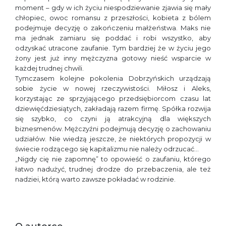
moment – gdy w ich życiu niespodziewanie zjawia się mały
chłopiec, owoc romansu z przeszłości, kobieta z bólem
podejmuje decyzję o zakończeniu małżeństwa. Maks nie
ma jednak zamiaru się poddać i robi wszystko, aby
odzyskać utracone zaufanie. Tym bardziej że w życiu jego
żony jest już inny mężczyzna gotowy nieść wsparcie w
każdej trudnej chwili.
Tymczasem kolejne pokolenia Dobrzyńskich urządzają
sobie życie w nowej rzeczywistości. Miłosz i Aleks,
korzystając ze sprzyjającego przedsiębiorcom czasu lat
dziewięćdziesiątych, zakładają razem firmę. Spółka rozwija
się szybko, co czyni ją atrakcyjną dla większych
biznesmenów. Mężczyźni podejmują decyzję o zachowaniu
udziałów. Nie wiedzą jeszcze, że niektórych propozycji w
świecie rodzącego się kapitalizmu nie należy odrzucać…
„Nigdy cię nie zapomnę” to opowieść o zaufaniu, którego
łatwo nadużyć, trudnej drodze do przebaczenia, ale też
nadziei, którą warto zawsze pokładać w rodzinie.