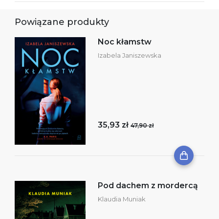
Powiązane produkty
Noc kłamstw
Izabela Janiszewska
35,93 zł
47,90 zł
Pod dachem z mordercą
Klaudia Muniak