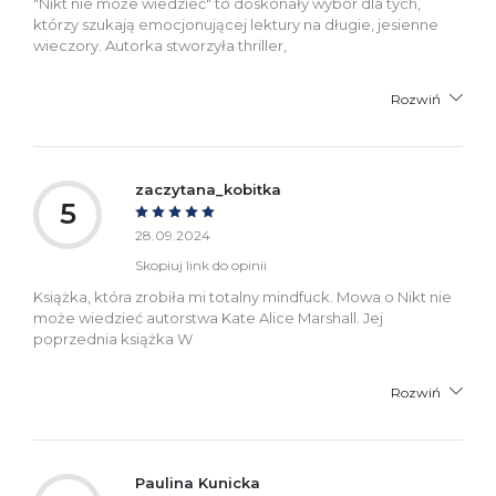
"Nikt nie może wiedzieć" to doskonały wybór dla tych,
którzy szukają emocjonującej lektury na długie, jesienne
wieczory. Autorka stworzyła thriller,
Rozwiń
zaczytana_kobitka
5
28.09.2024
Skopiuj link do opinii
Książka, która zrobiła mi totalny mindfuck. Mowa o Nikt nie
może wiedzieć autorstwa Kate Alice Marshall. Jej
poprzednia książka W
Rozwiń
Paulina Kunicka