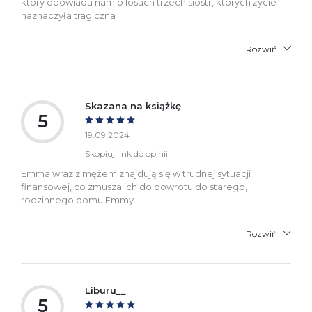
który opowiada nam o losach trzech sióstr, których życie
naznaczyła tragiczna
Rozwiń
Skazana na książkę
5
19.09.2024
Skopiuj link do opinii
Emma wraz z mężem znajdują się w trudnej sytuacji
finansowej, co zmusza ich do powrotu do starego,
rodzinnego domu Emmy
Rozwiń
Liburu__
5