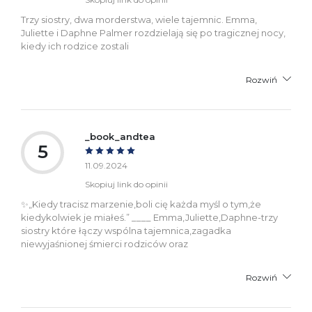
Trzy siostry, dwa morderstwa, wiele tajemnic. Emma,
Juliette i Daphne Palmer rozdzielają się po tragicznej nocy,
kiedy ich rodzice zostali
Rozwiń
_book_andtea
5
11.09.2024
Skopiuj link do opinii
✨„Kiedy tracisz marzenie,boli cię każda myśl o tym,że
kiedykolwiek je miałeś.” ____ Emma,Juliette,Daphne-trzy
siostry które łączy wspólna tajemnica,zagadka
niewyjaśnionej śmierci rodziców oraz
Rozwiń