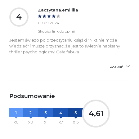
Zaczytana.emilllia
4
09.09.2024
Skopiuj link do opinii
Jestem świeżo po przeczytaniu książki "Nikt nie może
wiedzieć" i muszę przyznać, że jest to świetnie napisany
thriller psychologiczny! Cała fabuła
Rozwiń
Podsumowanie
4,61
1
2
3
4
5
x0
x0
x1
x7
x15