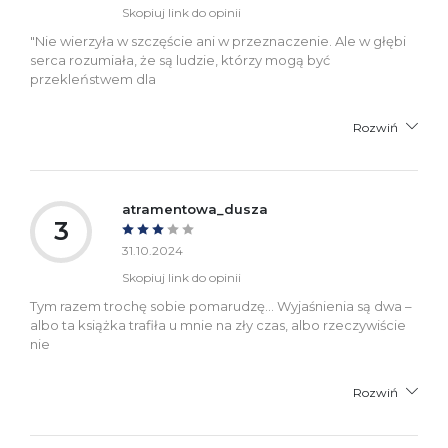
Skopiuj link do opinii
"Nie wierzyła w szczęście ani w przeznaczenie. Ale w głębi
serca rozumiała, że są ludzie, którzy mogą być
przekleństwem dla
Rozwiń
atramentowa_dusza
3
31.10.2024
Skopiuj link do opinii
Tym razem trochę sobie pomarudzę… Wyjaśnienia są dwa –
albo ta książka trafiła u mnie na zły czas, albo rzeczywiście
nie
Rozwiń