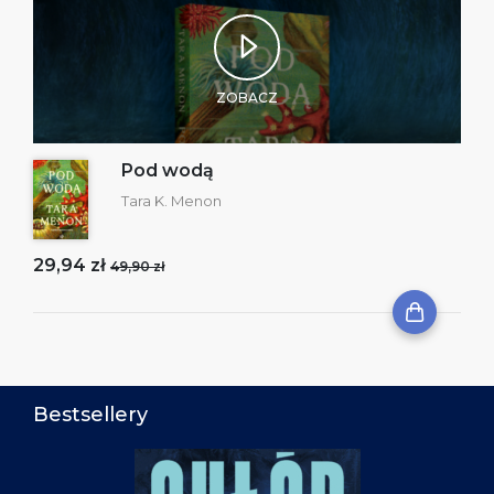
ZOBACZ
Pod wodą
Tara K. Menon
29,94 zł
49,90 zł
Bestsellery