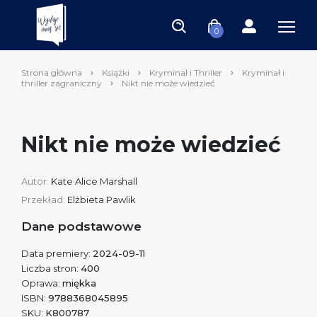
0
Strona główna
Książki
Kryminał i Thriller
Kryminał i
thriller zagraniczny
Nikt nie może wiedzieć
Nikt nie może wiedzieć
Autor:
Kate Alice Marshall
Przekład:
Elżbieta Pawlik
Dane podstawowe
Data premiery:
2024-09-11
Liczba stron:
400
Oprawa:
miękka
ISBN:
9788368045895
SKU:
K800787