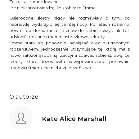
Że zostali zamordowani.
I że niektórzy twierdzą, że zrobiła to Emma.
Osierocone siostry nigdy nie rozmawiały o tym, co
naprawdę wydarzyło się tamtej nocy. Po latach rozłamu,
powrót do domu może je znów do siebie zbliżyć, ale też
odsłonić rodzinne i małomiasteczkowe sekrety.
Emma stara się ponownie nawiązać więź z utraconym
rodzeństwem, jednocześnie utrzymujące tę, którą ma z
nowo założoną rodziną. Zaczyna zdawać sobie sprawę, że
rzeczy, które pozostawiła niewypowiedziane, ponownie
stanowią śmiertelne niebezpieczeństwo.
O autorze
Kate Alice Marshall