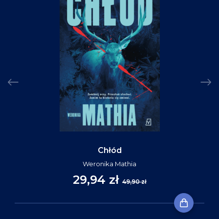
Chłód
Weronika Mathia
29,94 zł
49,90 zł