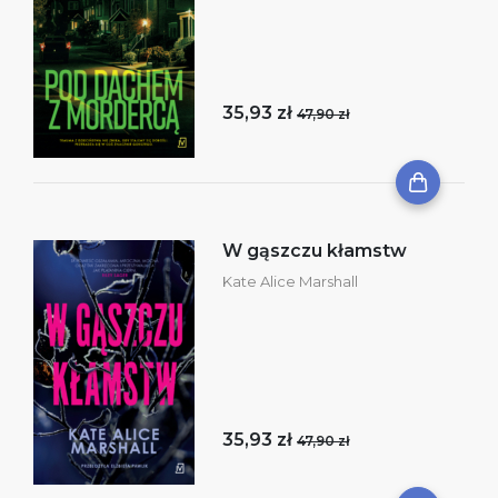
35,93 zł
47,90 zł
W gąszczu kłamstw
Kate Alice Marshall
35,93 zł
47,90 zł