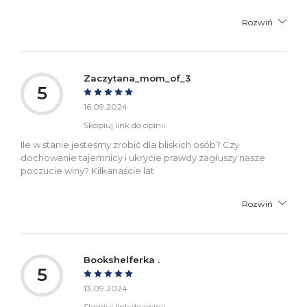
Rozwiń
Zaczytana_mom_of_3
5
16.09.2024
Skopiuj link do opinii
Ile w stanie jesteśmy zrobić dla bliskich osób? Czy
dochowanie tajemnicy i ukrycie prawdy zagłuszy nasze
poczucie winy? Kilkanaście lat
Rozwiń
Bookshelferka .
5
13.09.2024
Skopiuj link do opinii