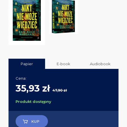
Papier
E-book
Audiobook
Cena:
35,93 zł
47,90 zł
Produkt dostępny
KUP