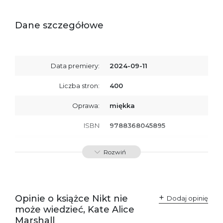
Dane szczegółowe
Data premiery:
2024-09-11
Liczba stron:
400
Oprawa:
miękka
ISBN
9788368045895
SKU:
K800787
Rozwiń
Producent / Osoby
Wydawnictwo Poznańskie
odpowiedzialne za
Sp. z o.o.
zgodność produktu z
ul. Fredry 8
przepisami:
61-701 Poznań
Opinie o książce Nikt nie
Polska
Dodaj opinię
kontakt@wydajenamsie.pl
może wiedzieć, Kate Alice
+48 61 623 38 38
Marshall