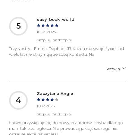
Ostrzeżenia oraz
Załącznik PDF
informacje dotyczące
bezpieczeństwa:
easy_book_world
5
10.05.2025
Skopiuj link do opinii
Trzy siostry – Emma, Daphne i JJ. Każda ma swoje życie i od
wielu lat nie utrzymują ze sobą kontaktu. Na
Rozwiń
Zaczytana Angie
4
11.02.2025
Skopiuj link do opinii
Łatwo przywiązuje się do nowych autorów i chyba dlatego
mam takie zaległości. Nie prowadzę jakiejś szczególnie
ostrej selekcji, nawet jeśli