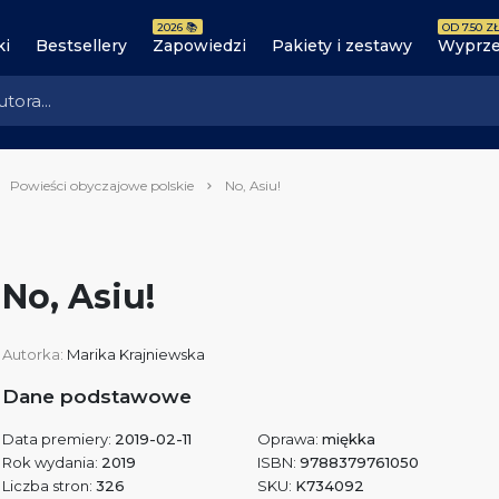
2026 📚
OD 7.50 ZŁ
ki
Bestsellery
Zapowiedzi
Pakiety i zestawy
Wyprze
Powieści obyczajowe polskie
No, Asiu!
No, Asiu!
Autorka:
Marika Krajniewska
Dane podstawowe
Data premiery:
2019-02-11
Oprawa:
miękka
Rok wydania:
2019
ISBN:
9788379761050
Liczba stron:
326
SKU:
K734092