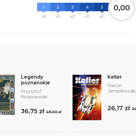
0,00
1
2
3
4
5
x0
x0
x0
x0
x0
Legendy
Keller
poznańskie
Marcin
Jamiołkowski
Krzysztof
Kwaśniewski
26,17 zł
34
36,75 zł
49,00 zł