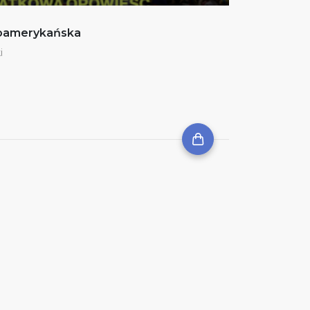
noamerykańska
i