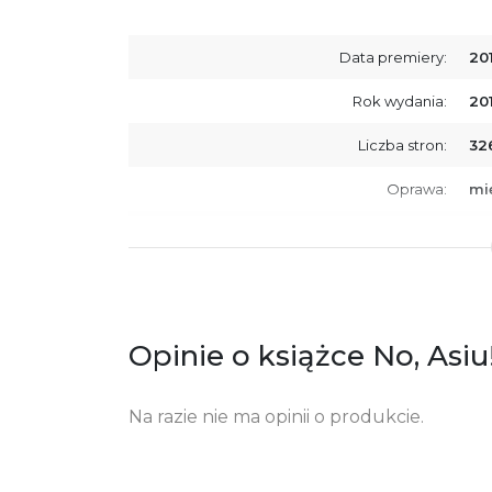
Data premiery:
20
Rok wydania:
20
Liczba stron:
32
Oprawa:
mi
ISBN
97
SKU:
K7
Producent / Osoby odpowiedzialne za
Wy
zgodność produktu z przepisami:
ul.
Opinie o książce No, Asiu
61
Po
ko
+4
Na razie nie ma opinii o produkcie.
Ostrzeżenia oraz informacje dotyczące
Za
bezpieczeństwa: