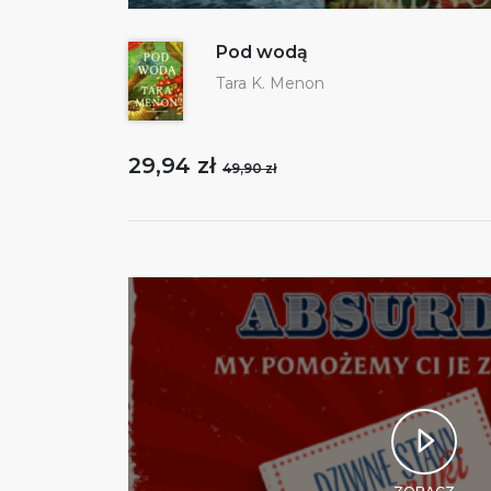
Pod wodą
Tara K. Menon
29,94 zł
49,90 zł