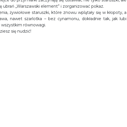
ejce do przymiarki zaczynają się ustawiać nie tylko staruszki, ale
nię ubrań „Warszawski element” i zorganizować pokaz.
enia, żywiołowe staruszki, które znowu wplątały się w kłopoty, a
awa, nawet szarlotka – bez cynamonu, dokładnie tak, jak lubi
a wszystkim równowagi.
iesz się nudzić!