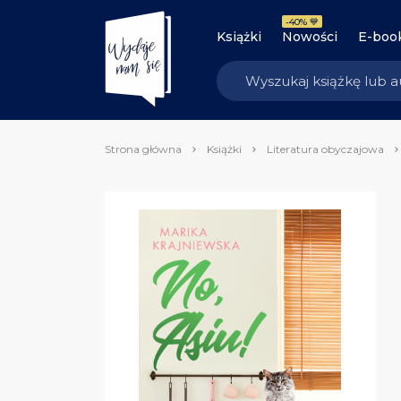
-40% 💙
Książki
Nowości
E-boo
Strona główna
Książki
Literatura obyczajowa