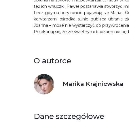
ubrania na stylowe i niepowtarzalne. Kiedy w kol
też ich wnuczki, Paweł postanawia stworzyć li
Lecz gdy na horyzoncie pojawiają się Maria i G
korytarzami ośrodka sunie gubiąca ubrania zj
Joanna – może nie wystarczyć do przywróceni
Przekonaj się, że ze świetnymi babkami nie będz
O autorce
Marika Krajniewska
Dane szczegółowe