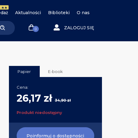
 🔥🔥
daż
Aktualności
Biblioteki
O nas
ZALOGUJ SIĘ
0
Papier
E-book
Cena:
26,17 zł
34,90 zł
Produkt niedostępny
Poinformuj o dostępności