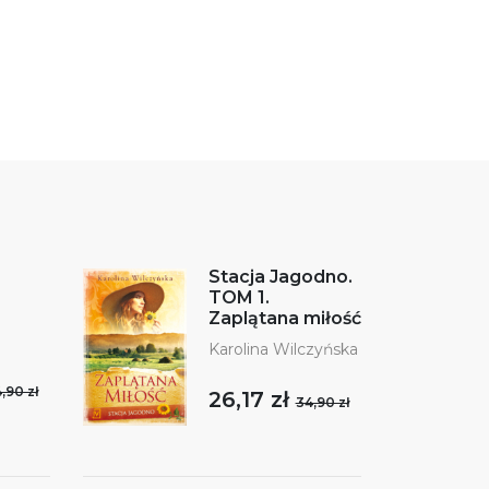
Stacja Jagodno.
TOM 1.
Zaplątana miłość
Karolina Wilczyńska
,90 zł
26,17 zł
34,90 zł