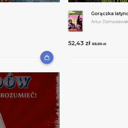
Gorączka laty
Artur Domosławsk
52,43 zł
69,90 zł