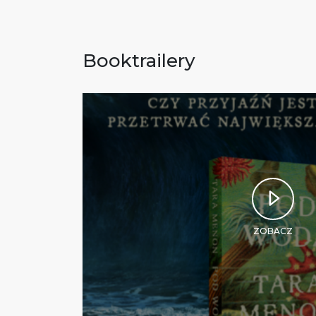
Booktrailery
ZOBACZ