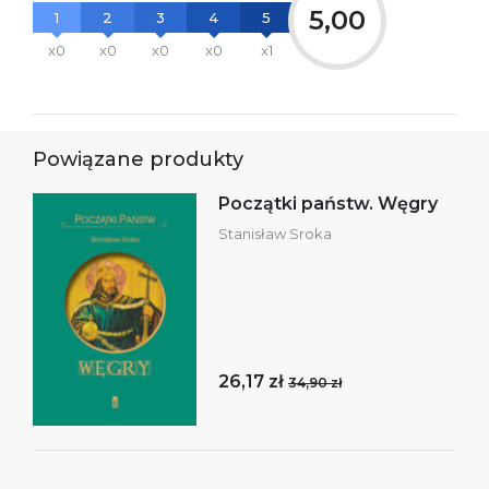
5,00
1
2
3
4
5
x0
x0
x0
x0
x1
Powiązane produkty
Początki państw. Węgry
Stanisław Sroka
26,17 zł
34,90 zł