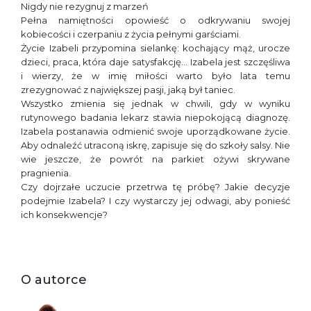
Nigdy nie rezygnuj z marzeń
Pełna namiętności opowieść o odkrywaniu swojej
kobiecości i czerpaniu z życia pełnymi garściami.
Życie Izabeli przypomina sielankę: kochający mąż, urocze
dzieci, praca, która daje satysfakcję… Izabela jest szczęśliwa
i wierzy, że w imię miłości warto było lata temu
zrezygnować z największej pasji, jaką był taniec.
Wszystko zmienia się jednak w chwili, gdy w wyniku
rutynowego badania lekarz stawia niepokojącą diagnozę.
Izabela postanawia odmienić swoje uporządkowane życie.
Aby odnaleźć utraconą iskrę, zapisuje się do szkoły salsy. Nie
wie jeszcze, że powrót na parkiet ożywi skrywane
pragnienia.
Czy dojrzałe uczucie przetrwa tę próbę? Jakie decyzje
podejmie Izabela? I czy wystarczy jej odwagi, aby ponieść
ich konsekwencje?
O autorce