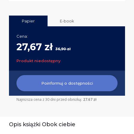
Papier
E-book
Cena:
27,67 zł
36,90 zł
Produkt niedostępny
Poinformuj o dostępności
Najniższa cena z 30 dni przed obniżką:
27.67 zł
Opis książki Obok ciebie