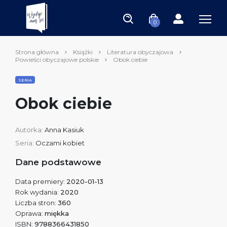
0
Strona główna
Książki
Literatura obyczajowa
Powieści obyczajowe polskie
Obok ciebie
SERIA
Obok ciebie
Autorka:
Anna Kasiuk
Seria:
Oczami kobiet
Dane podstawowe
Data premiery:
2020-01-13
Rok wydania:
2020
Liczba stron:
360
Oprawa:
miękka
ISBN:
9788366431850