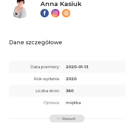
Anna Kasiuk
Dane szczegółowe
Data premiery:
2020-01-13
Rok wydania:
2020
Liczba stron:
360
Oprawa:
miękka
ISBN
9788366431850
Rozwiń
SKU:
K734260