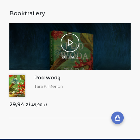
Booktrailery
ZOBACZ
Pod wodą
Tara K. Menon
29,94 zł
49,90 zł