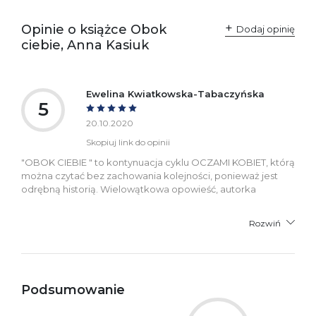
Producent / Osoby
Wydawnictwo Poznańskie
odpowiedzialne za
Sp. z o.o.
Opinie o książce Obok
Dodaj opinię
zgodność produktu z
ul. Fredry 8
ciebie, Anna Kasiuk
przepisami:
61-701 Poznań
Polska
kontakt@wydajenamsie.pl
+48 61 623 38 38
Ewelina Kwiatkowska-Tabaczyńska
5
Ostrzeżenia oraz
Załącznik PDF
informacje dotyczące
20.10.2020
bezpieczeństwa:
Skopiuj link do opinii
"OBOK CIEBIE " to kontynuacja cyklu OCZAMI KOBIET, którą
można czytać bez zachowania kolejności, ponieważ jest
odrębną historią. Wielowątkowa opowieść, autorka
Rozwiń
Podsumowanie