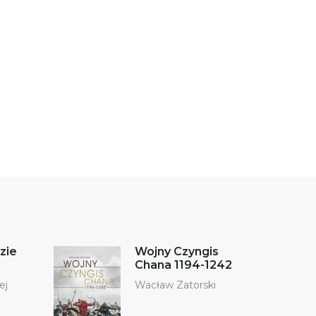
zie
Wojny Czyngis
Chana 1194-1242
ej
Wacław Zatorski