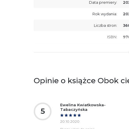
Data premiery:
20
Rok wydania:
20
Liczba stron:
36
ISBN:
97
SKU:
E2
Producent / Osoby odpowiedzialne za
Wy
zgodność produktu z przepisami:
ul.
61
Po
Opinie o książce Obok ci
ko
+4
Ostrzeżenia oraz informacje dotyczące
Za
bezpieczeństwa:
Ewelina Kwiatkowska-
5
Tabaczyńska
20.10.2020