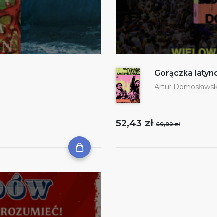
Gorączka laty
Artur Domosławsk
52,43 zł
69,90 zł