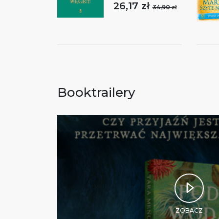
26,17 zł
34,90 zł
Booktrailery
ZOBACZ