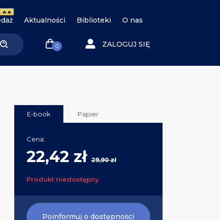
 🔥🔥
daż
Aktualności
Biblioteki
O nas
ZALOGUJ SIĘ
0
E-book
Papier
Cena:
22,42 zł
29,90 zł
Produkt niedostępny
Poinformuj o dostępności