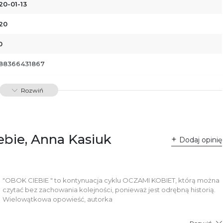
20-01-13
20
0
88366431867
01196
Rozwiń
dawnictwo Poznańskie Sp. z o.o.
 Fredry 8
-701 Poznań
lska
ebie, Anna Kasiuk
ntakt@wydajenamsie.pl
Dodaj opinię
8 61 623 38 38
łącznik PDF
"OBOK CIEBIE " to kontynuacja cyklu OCZAMI KOBIET, którą można
czytać bez zachowania kolejności, ponieważ jest odrębną historią.
Wielowątkowa opowieść, autorka