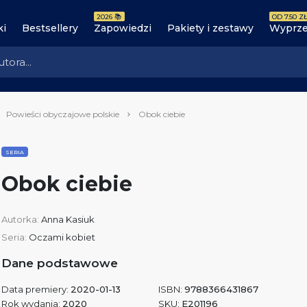
2026 📚
OD 7.50 ZŁ
ki
Bestsellery
Zapowiedzi
Pakiety i zestawy
Wyprze
Powieści obyczajowe polskie
Obok ciebie
SERIA
Obok ciebie
Autorka:
Anna Kasiuk
Seria:
Oczami kobiet
Dane podstawowe
Data premiery:
2020-01-13
ISBN:
9788366431867
Rok wydania:
2020
SKU:
E201196