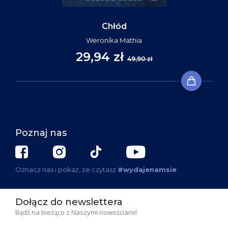
Chłód
Weronika Mathia
29,94 zł
49,90 zł
Poznaj nas
Oznacz nas i pokaż, że czytasz
#wydajenamsie
Dołącz do newslettera
Bądź na bieżąco z Naszymi nowościami!