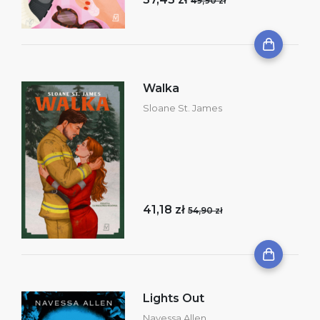
49,90 zł
Walka
Sloane St. James
41,18 zł
54,90 zł
Lights Out
Navessa Allen