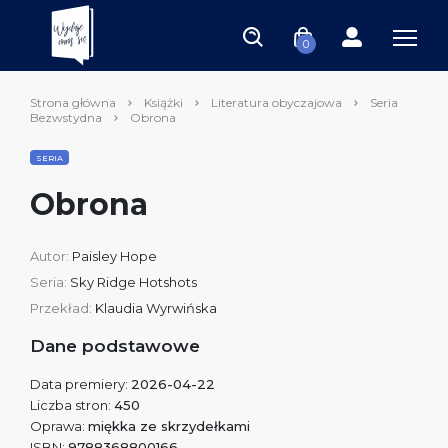
0
Strona główna
Książki
Literatura obyczajowa
Seria
Bezwstydna
Obrona
SERIA
Obrona
Autor:
Paisley Hope
Seria:
Sky Ridge Hotshots
Przekład:
Klaudia Wyrwińska
Dane podstawowe
Data premiery:
2026-04-22
Liczba stron:
450
Oprawa:
miękka ze skrzydełkami
ISBN:
9788368800166