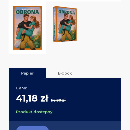
Papier
E-book
Cena:
41,18 zł
54,90 zł
Produkt dostępny