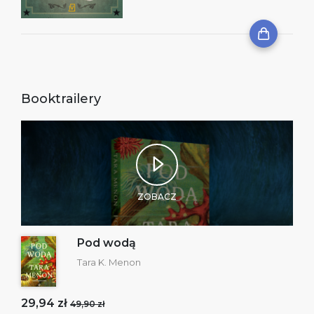
Booktrailery
ZOBACZ
Pod wodą
Tara K. Menon
29,94 zł
49,90 zł