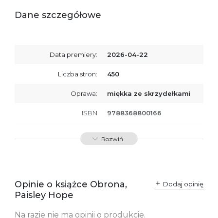
Dane szczegółowe
Data premiery:
2026-04-22
Liczba stron:
450
Oprawa:
miękka ze skrzydełkami
ISBN
9788368800166
SKU:
K801120
Rozwiń
Producent / Osoby
Wydawnictwo Poznańskie
odpowiedzialne za
Sp. z o.o.
zgodność produktu z
ul. Fredry 8
przepisami:
61-701 Poznań
Opinie o książce Obrona,
Polska
Dodaj opinię
kontakt@wydajenamsie.pl
Paisley Hope
+48 61 623 38 38
Na razie nie ma opinii o produkcie.
Ostrzeżenia oraz
Załącznik PDF