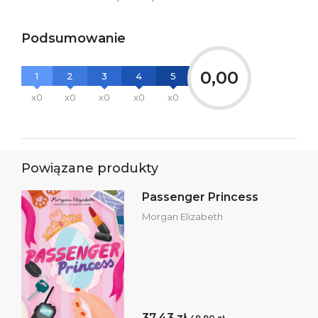
informacje dotyczące
bezpieczeństwa:
Podsumowanie
0,00
1
2
3
4
5
x0
x0
x0
x0
x0
Powiązane produkty
Passenger Princess
Morgan Elizabeth
37,43 zł