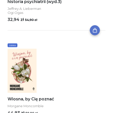
historia psychiatrii (wyd.3)
Jeffrey A. Lieberman
Ogi Ogas
32,94 zł
54,90 zł
SERIA
Wiosna, by Cię poznać
Morgane Moncomble
44,93 zł