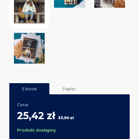
E-book
Papier
Cena:
25,42 zł
33,90 zł
Produkt dostępny