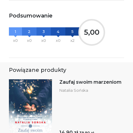
Podsumowanie
5,00
1
2
3
4
5
x0
x0
x0
x0
x2
Powiązane produkty
Zaufaj swoim marzeniom
Natalia Sońska
14,90 zł
39,90 zł