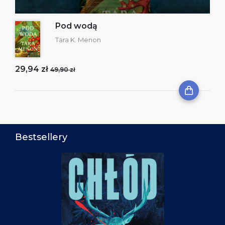
Pod wodą
Tara K. Menon
29,94 zł
49,90 zł
Bestsellery