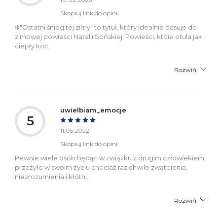
Skopiuj link do opinii
❄️"Ostatni śnieg tej zimy" to tytuł, który idealnie pasuje do
zimowej powieści Natalii Sońskiej. Powieści, która otula jak
ciepły koc,
Rozwiń
uwielbiam_emocje
5
11.05.2022
Skopiuj link do opinii
Pewnie wiele osób będąc w związku z drugim człowiekiem
przeżyło w swoim życiu chociaż raz chwile zwątpienia,
niezrozumienia i kłótni.
Rozwiń