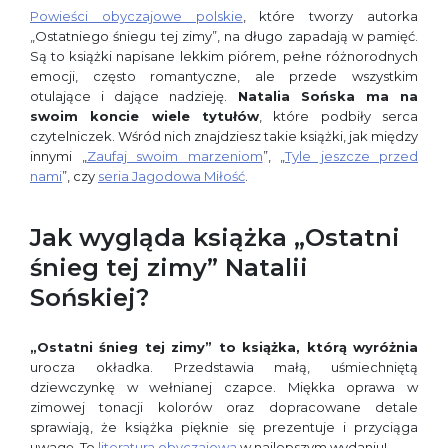
Powieści obyczajowe polskie
, które tworzy autorka
„Ostatniego śniegu tej zimy”, na długo zapadają w pamięć.
Są to książki napisane lekkim piórem, pełne różnorodnych
emocji, często romantyczne, ale przede wszystkim
otulające i dające nadzieję.
Natalia Sońska ma na
swoim koncie wiele tytułów
, które podbiły serca
czytelniczek. Wśród nich znajdziesz takie książki, jak między
innymi „
Zaufaj swoim marzeniom
”, „
Tyle jeszcze przed
nami
”, czy
seria Jagodowa Miłość
.
Jak wygląda książka „Ostatni
śnieg tej zimy” Natalii
Sońskiej?
„Ostatni śnieg tej zimy” to książka, którą wyróżnia
urocza okładka. Przedstawia małą, uśmiechniętą
dziewczynkę w wełnianej czapce. Miękka oprawa w
zimowej tonacji kolorów oraz dopracowane detale
sprawiają, że książka pięknie się prezentuje i przyciąga
uwagę. To
literatura obyczajowa
w najlepszym wydaniu!