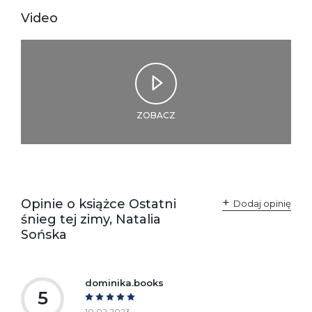
Ostrzeżenia oraz
Załącznik PDF
Video
informacje dotyczące
bezpieczeństwa:
ZOBACZ
Opinie o książce Ostatni
Dodaj opinię
śnieg tej zimy, Natalia
Sońska
dominika.books
5
10.02.2023