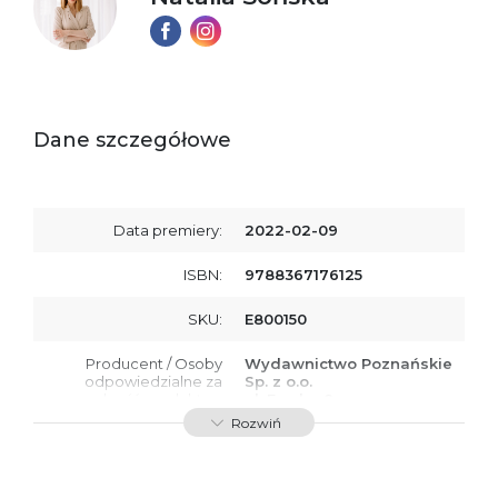
Dane szczegółowe
Data premiery:
2022-02-09
ISBN:
9788367176125
SKU:
E800150
Producent / Osoby
Wydawnictwo Poznańskie
odpowiedzialne za
Sp. z o.o.
zgodność produktu z
ul. Fredry 8
przepisami:
61-701 Poznań
Rozwiń
Polska
kontakt@wydajenamsie.pl
+48 61 623 38 38