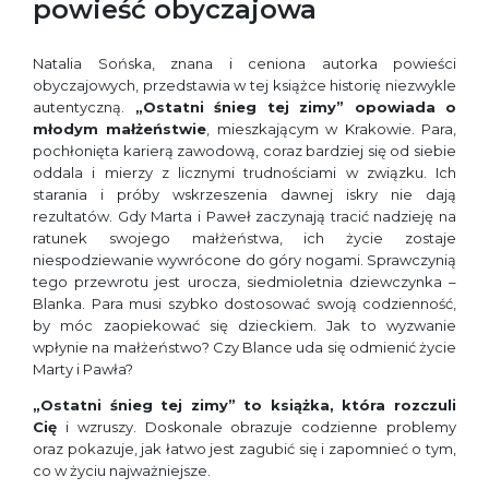
powieść obyczajowa
Natalia Sońska, znana i ceniona autorka powieści
obyczajowych, przedstawia w tej książce historię niezwykle
autentyczną.
„Ostatni śnieg tej zimy” opowiada o
młodym małżeństwie
, mieszkającym w Krakowie. Para,
pochłonięta karierą zawodową, coraz bardziej się od siebie
oddala i mierzy z licznymi trudnościami w związku. Ich
starania i próby wskrzeszenia dawnej iskry nie dają
rezultatów. Gdy Marta i Paweł zaczynają tracić nadzieję na
ratunek swojego małżeństwa, ich życie zostaje
niespodziewanie wywrócone do góry nogami. Sprawczynią
tego przewrotu jest urocza, siedmioletnia dziewczynka –
Blanka. Para musi szybko dostosować swoją codzienność,
by móc zaopiekować się dzieckiem. Jak to wyzwanie
wpłynie na małżeństwo? Czy Blance uda się odmienić życie
Marty i Pawła?
„Ostatni śnieg tej zimy” to książka, która rozczuli
Cię
i wzruszy. Doskonale obrazuje codzienne problemy
oraz pokazuje, jak łatwo jest zagubić się i zapomnieć o tym,
co w życiu najważniejsze.