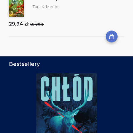
Tara K. Menon
29,94 zł
49,90 zł
Bestsellery