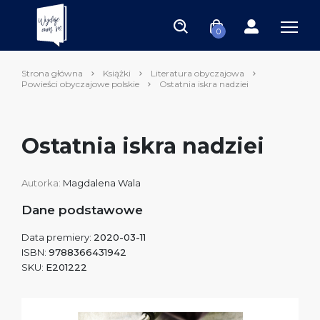
0
Strona główna
Książki
Literatura obyczajowa
Powieści obyczajowe polskie
Ostatnia iskra nadziei
Ostatnia iskra nadziei
Autorka:
Magdalena Wala
Dane podstawowe
Data premiery:
2020-03-11
ISBN:
9788366431942
SKU:
E201222