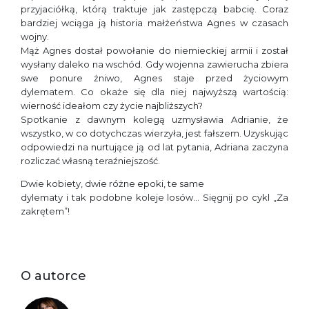
przyjaciółką, którą traktuje jak zastępczą babcię. Coraz
bardziej wciąga ją historia małżeństwa Agnes w czasach
wojny.
Mąż Agnes dostał powołanie do niemieckiej armii i został
wysłany daleko na wschód. Gdy wojenna zawierucha zbiera
swe ponure żniwo, Agnes staje przed życiowym
dylematem. Co okaże się dla niej najwyższą wartością:
wierność ideałom czy życie najbliższych?
Spotkanie z dawnym kolegą uzmysławia Adrianie, że
wszystko, w co dotychczas wierzyła, jest fałszem. Uzyskując
odpowiedzi na nurtujące ją od lat pytania, Adriana zaczyna
rozliczać własną teraźniejszość.
Dwie kobiety, dwie różne epoki, te same
dylematy i tak podobne koleje losów… Sięgnij po cykl „Za
zakrętem”!
O autorce