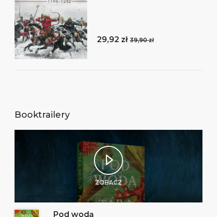
29,92 zł
39,90 zł
Booktrailery
ZOBACZ
Pod wodą