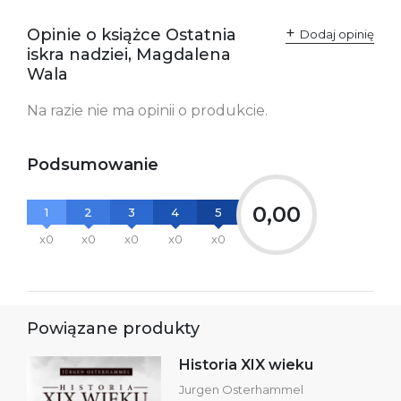
Ostrzeżenia oraz
Załącznik PDF
Opinie o książce Ostatnia
Dodaj opinię
informacje dotyczące
iskra nadziei, Magdalena
bezpieczeństwa:
Wala
Na razie nie ma opinii o produkcie.
Podsumowanie
0,00
1
2
3
4
5
x0
x0
x0
x0
x0
Powiązane produkty
Historia XIX wieku
Jurgen Osterhammel