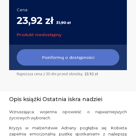
Cena:
23,92 zł
31,90 zł
Produkt niedostępny
Poinformuj o dostępności
Najniższa cena z 30 dni przed obniżką:
23.92 zł
Opis książki Ostatnia iskra nadziei
Wzruszająca wojenna opowieść o najważniejszych
życiowych wyborach.
Kryzys w małżeństwie Adriany pogłębia się. Kobieta
zapełnia emocjonalną pustkę spotkaniami z najlepszą