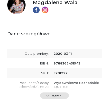
Magdalena Wala
Dane szczegółowe
Data premiery:
2020-03-11
ISBN:
9788366431942
SKU:
E201222
Producent / Osoby
Wydawnictwo Poznańskie
odpowiedzialne za
Sp. z o.o.
zgodność produktu z
ul. Fredry 8
przepisami:
61-701 Poznań
Rozwiń
Polska
kontakt@wydajenamsie.pl
+48 61 623 38 38