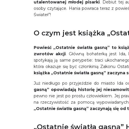
utalentowanej młodej pisarki
. Debiut tej a
osoby czytające. Hania powraca teraz z powieś
Świateł”!
O czym jest książka „Osta
Powieść „Ostatnie światła gasną” to ksią
zwrotów akcji
. Główną bohaterką jest Ida
spotykają ją same perypetie: traci ukochanego
która okazuje się być członkinią Zakonu Ostat
książka „Ostatnie światła gasną” zaczyna s
Już niedługo po przyjeździe do miasto Ida o
gasną” opowiadają historię jej niesamowi
pewno nie jest po prostu człowiekiem. Jej pra
na rzeczywistość za pomocą wypowiadanych s
„Ostatnie światła gasną” zaczynają się od 
„Ostatnie światła gasną” 