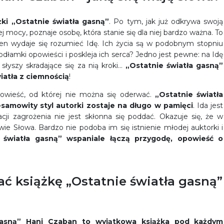
żki „Ostatnie światła gasną”
. Po tym, jak już odkrywa swoją
 mocy, poznaje osobę, która stanie się dla niej bardzo ważna. To
den wydaje się rozumieć Idę. Ich życia są w podobnym stopniu
odłamki opowieści i poskleja ich serca? Jedno jest pewne: na Idę
łyszy skradające się za nią kroki…
„Ostatnie światła gasną”
iatła z ciemnością
!
owieść, od której nie można się oderwać.
„Ostatnie światła
esamowity styl autorki zostaje na długo w pamięci
. Ida jest
cji zagrożenia nie jest skłonna się poddać. Okazuje się, że w
ie Słowa. Bardzo nie podoba im się istnienie młodej auktorki i
 światła gasną” wspaniale łączą przygodę, opowieść o
ć książkę „Ostatnie światła gasną”
gasną” Hani Czaban to wyjątkowa książka pod każdym