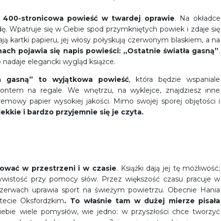
 400-stronicowa powieść w twardej oprawie
. Na okładce
. Wpatruje się w Ciebie spod przymkniętych powiek i zdaje się
ją kartki papieru, jej włosy połyskują czerwonym blaskiem, a na
ch pojawia się napis powieści: „Ostatnie światła gasną”
.
 nadaje elegancki wygląd książce.
ła gasną” to wyjątkowa powieść
, która będzie wspaniale
rontem na regale. We wnętrzu, na wyklejce, znajdziesz inne
remowy papier wysokiej jakości. Mimo swojej sporej objętości i
ekkie i bardzo przyjemnie się je czyta.
żować w przestrzeni i w czasie
. Książki dają jej tę możliwość;
czywistość przy pomocy słów. Przez większość czasu pracuje w
 przerwach uprawia sport na świeżym powietrzu. Obecnie Hania
tecie Oksfordzkim
. To właśnie tam w dużej mierze pisała
iebie wiele pomysłów, wie jedno: w przyszłości chce tworzyć