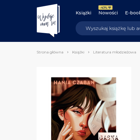
-40% 💙
Książki
Nowości
E-boo
Strona główna
Książki
Literatura młodzieżowa