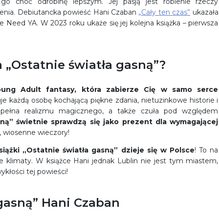
 go choć odrobinę lepszym. Jej pasją jest robienie rzeczy
zenia. Debiutancka powieść Hani Czaban
„Cały ten czas”
ukazała
Need YA. W 2023 roku ukaże się jej kolejna książka – pierwsza
a „Ostatnie światła gasną”?
oung Adult fantasy, która zabierze Cię w samo serce
je każdą osobę kochającą piękne zdania, nietuzinkowe historie i
 pełna realizmu magicznego, a także czuła pod względem
sną” świetnie sprawdzą się jako prezent dla wymagającej
e, wiosenne wieczory!
iążki „Ostatnie światła gasną” dzieje się w Polsce
! To na
 klimaty. W książce Hani jednak Lublin nie jest tym miastem,
kłości tej powieści!
 gasną” Hani Czaban