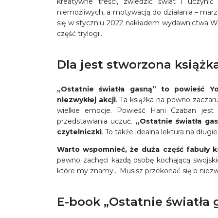
kreatywne treści, zwiedzić świat i uczynić
niemożliwych, a motywacją do działania – mar
się w styczniu 2022 nakładem wydawnictwa We 
część trylogii.
Dla jest stworzona książk
„Ostatnie światła gasną” to powieść Y
niezwykłej akcji
. Ta książka na pewno zaczaru
wielkie emocje. Powieść Hani Czaban jest
przedstawiania uczuć.
„Ostatnie światła ga
czytelniczki
. To także idealna lektura na długi
Warto wspomnieć, że duża część fabuły ks
pewno zachęci każdą osobę kochającą swojskie
które my znamy… Musisz przekonać się o niezwy
E-book „Ostatnie światła