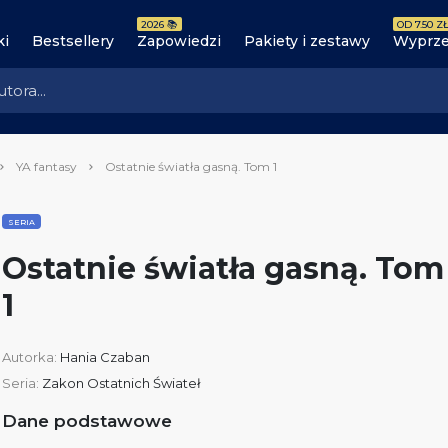
2026 📚
OD 7.50 ZŁ
ki
Bestsellery
Zapowiedzi
Pakiety i zestawy
Wyprze
YA fantasy
Ostatnie światła gasną. Tom 1
SERIA
Ostatnie światła gasną. Tom
1
Autorka:
Hania Czaban
Seria:
Zakon Ostatnich Świateł
Dane podstawowe