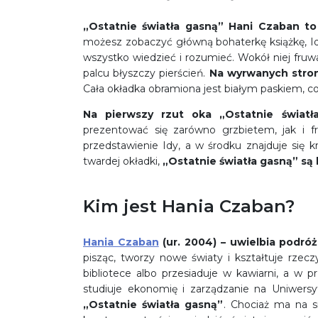
„Ostatnie światła gasną” Hani Czaban
to
możesz zobaczyć główną bohaterkę książkę, Idę
wszystko wiedzieć i rozumieć. Wokół niej fruwa
palcu błyszczy pierścień.
Na wyrwanych strona
Cała okładka obramiona jest białym paskiem, co
Na pierwszy rzut oka „Ostatnie świat
prezentować się zarówno grzbietem, jak i f
przedstawienie Idy, a w środku znajduje się k
twardej okładki,
„Ostatnie światła gasną” są l
Kim jest Hania Czaban?
Hania Czaban
(ur. 2004) – uwielbia podró
pisząc, tworzy nowe światy i kształtuje rze
bibliotece albo przesiaduje w kawiarni, a w
studiuje ekonomię i zarządzanie na Uniwersy
„Ostatnie światła gasną”
. Chociaż ma na s