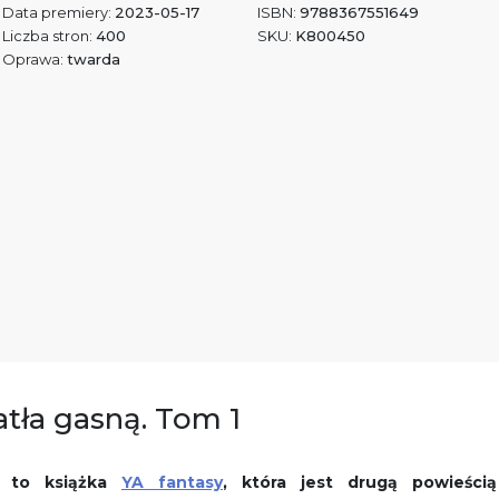
Data premiery:
2023-05-17
ISBN:
9788367551649
Liczba stron:
400
SKU:
K800450
Oprawa:
twarda
atła gasną. Tom 1
n to książka
YA fantasy
, która jest drugą powieścią