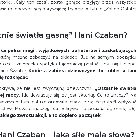
utorki, „Cały ten czas”, został gorąco przyjęty przez wszystkie
cią rozpoczynającą porywającą trylogię o tytule „Zakon Ostatni
tnie światła gasną” Hani Czaban?
żka pełna magii, wyjątkowych bohaterów i zaskakujących
, którą można zobaczyć na okładce. Już na samym początku
 ojca i znienacka spotyka tajemniczą postać. Jest nią Helena,
nich Świateł.
Kobieta zabiera dziewczynę do Lublin, a tam
ię rozkręcać
…
dkrywa, że nie jest zwyczajną dziewczyną.
„Ostatnie światła
tej mocy
. Ida dowiaduje się, że jest aktorką. Co to znaczy? Na
wdziwa natura jest niesamowita: okazuje się, że potrafi wpływać
łów. Mówiąc inaczej, Ida odkrywa, że posiada ogromną siłę.
takiego zwrotu akcji, a to dopiero początek
!
Hani Czaban – jaką siłę mają słowa?