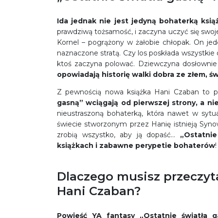
Ida jednak nie jest jedyną bohaterką ksią
prawdziwą tożsamość, i zaczyna uczyć się swojej
Kornel – pogrążony w żałobie chłopak. On je
naznaczone stratą. Czy los poskłada wszystkie 
ktoś zaczyna polować. Dziewczyna dosłownie s
opowiadają historię walki dobra ze złem, św
Z pewnością nowa książka Hani Czaban to p
gasną” wciągają od pierwszej strony, a ni
nieustraszoną bohaterką, która nawet w sytua
świecie stworzonym przez Hanię istnieją Synow
zrobią wszystko, aby ją dopaść…
„Ostatnie
książkach i zabawne perypetie bohaterów
!
Dlaczego musisz przeczyta
Hani Czaban?
Powieść YA fantasy „Ostatnie światła 