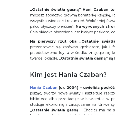
„Ostatnie światła gasną” Hani Czaban
to
możesz zobaczyć główną bohaterkę książkę, Idę
wszystko wiedzieć i rozumieć. Wokół niej fruwa
palcu błyszczy pierścień.
Na wyrwanych strona
Cała okładka obramiona jest białym paskiem, co
Na pierwszy rzut oka „Ostatnie świat
prezentować się zarówno grzbietem, jak i f
przedstawienie Idy, a w środku znajduje się k
twardej okładki,
„Ostatnie światła gasną” są l
Kim jest Hania Czaban?
Hania Czaban
(ur. 2004) – uwielbia podró
pisząc, tworzy nowe światy i kształtuje rze
bibliotece albo przesiaduje w kawiarni, a w
studiuje ekonomię i zarządzanie na Uniwersy
„Ostatnie światła gasną”
. Chociaż ma na s