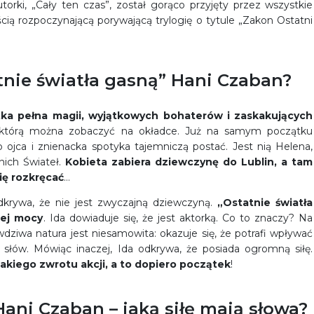
utorki, „Cały ten czas”, został gorąco przyjęty przez wszystkie
cią rozpoczynającą porywającą trylogię o tytule „Zakon Ostatni
tnie światła gasną” Hani Czaban?
żka pełna magii, wyjątkowych bohaterów i zaskakujących
, którą można zobaczyć na okładce. Już na samym początku
 ojca i znienacka spotyka tajemniczą postać. Jest nią Helena,
nich Świateł.
Kobieta zabiera dziewczynę do Lublin, a tam
ię rozkręcać
…
dkrywa, że nie jest zwyczajną dziewczyną.
„Ostatnie światła
tej mocy
. Ida dowiaduje się, że jest aktorką. Co to znaczy? Na
wdziwa natura jest niesamowita: okazuje się, że potrafi wpływać
łów. Mówiąc inaczej, Ida odkrywa, że posiada ogromną siłę.
takiego zwrotu akcji, a to dopiero początek
!
Hani Czaban – jaką siłę mają słowa?