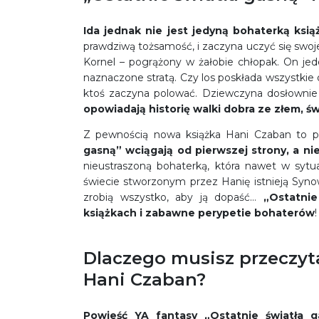
Ida jednak nie jest jedyną bohaterką ksią
prawdziwą tożsamość, i zaczyna uczyć się swojej
Kornel – pogrążony w żałobie chłopak. On je
naznaczone stratą. Czy los poskłada wszystkie 
ktoś zaczyna polować. Dziewczyna dosłownie s
opowiadają historię walki dobra ze złem, św
Z pewnością nowa książka Hani Czaban to p
gasną” wciągają od pierwszej strony, a ni
nieustraszoną bohaterką, która nawet w sytua
świecie stworzonym przez Hanię istnieją Synow
zrobią wszystko, aby ją dopaść…
„Ostatnie
książkach i zabawne perypetie bohaterów
!
Dlaczego musisz przeczyta
Hani Czaban?
Powieść YA fantasy „Ostatnie światła 