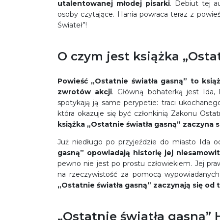
utalentowanej młodej pisarki
. Debiut tej a
osoby czytające. Hania powraca teraz z powieś
Świateł”!
O czym jest książka „Osta
Powieść „Ostatnie światła gasną” to ksią
zwrotów akcji
. Główną bohaterką jest Ida
spotykają ją same perypetie: traci ukochanego
która okazuje się być członkinią Zakonu Ostat
książka „Ostatnie światła gasną” zaczyna s
Już niedługo po przyjeździe do miasto Ida o
gasną” opowiadają historię jej niesamowi
pewno nie jest po prostu człowiekiem. Jej pra
na rzeczywistość za pomocą wypowiadanych s
„Ostatnie światła gasną” zaczynają się od 
„Ostatnie światła gasną” 