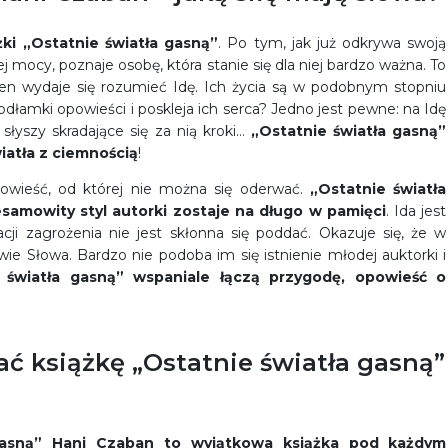
żki „Ostatnie światła gasną”
. Po tym, jak już odkrywa swoją
 mocy, poznaje osobę, która stanie się dla niej bardzo ważna. To
den wydaje się rozumieć Idę. Ich życia są w podobnym stopniu
odłamki opowieści i poskleja ich serca? Jedno jest pewne: na Idę
łyszy skradające się za nią kroki…
„Ostatnie światła gasną”
iatła z ciemnością
!
owieść, od której nie można się oderwać.
„Ostatnie światła
esamowity styl autorki zostaje na długo w pamięci
. Ida jest
cji zagrożenia nie jest skłonna się poddać. Okazuje się, że w
ie Słowa. Bardzo nie podoba im się istnienie młodej auktorki i
 światła gasną” wspaniale łączą przygodę, opowieść o
ć książkę „Ostatnie światła gasną”
gasną” Hani Czaban to wyjątkowa książka pod każdym