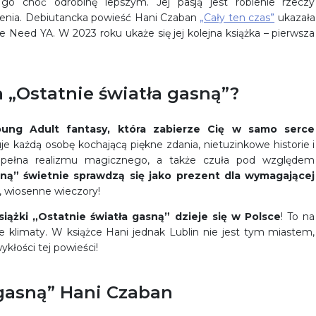
 go choć odrobinę lepszym. Jej pasją jest robienie rzeczy
zenia. Debiutancka powieść Hani Czaban
„Cały ten czas”
ukazała
Need YA. W 2023 roku ukaże się jej kolejna książka – pierwsza
a „Ostatnie światła gasną”?
oung Adult fantasy, która zabierze Cię w samo serce
je każdą osobę kochającą piękne zdania, nietuzinkowe historie i
 pełna realizmu magicznego, a także czuła pod względem
sną” świetnie sprawdzą się jako prezent dla wymagającej
e, wiosenne wieczory!
iążki „Ostatnie światła gasną” dzieje się w Polsce
! To na
 klimaty. W książce Hani jednak Lublin nie jest tym miastem,
kłości tej powieści!
 gasną” Hani Czaban