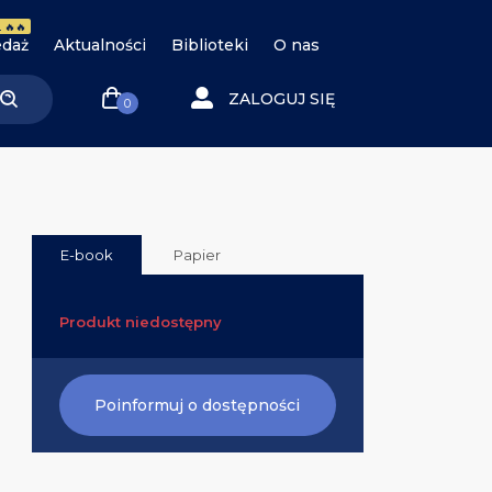
 🔥🔥
daż
Aktualności
Biblioteki
O nas
ZALOGUJ SIĘ
0
E-book
Papier
Produkt niedostępny
Poinformuj o dostępności