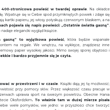
 400-stronicowa powieść w twardej oprawie
. Na okładce
. Wpatruje się w Ciebie spod przymkniętych powiek i zdaje się
ją kartki papieru, jej włosy połyskują czerwonym blaskiem, a na
ch pojawia się napis powieści: „Ostatnie światła gasną”
.
 nadaje elegancki wygląd książce.
ła gasną” to wyjątkowa powieść
, która będzie wspaniale
rontem na regale. We wnętrzu, na wyklejce, znajdziesz inne
remowy papier wysokiej jakości. Mimo swojej sporej objętości i
ekkie i bardzo przyjemnie się je czyta.
żować w przestrzeni i w czasie
. Książki dają jej tę możliwość;
czywistość przy pomocy słów. Przez większość czasu pracuje w
 przerwach uprawia sport na świeżym powietrzu. Obecnie Hania
tecie Oksfordzkim
. To właśnie tam w dużej mierze pisała
iebie wiele pomysłów, wie jedno: w przyszłości chce tworzyć