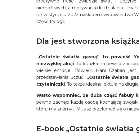
kreatywne treści, zwiedzić świat i uczynić
niemożliwych, a motywacją do działania – mar
się w styczniu 2022 nakładem wydawnictwa We 
część trylogii.
Dla jest stworzona książk
„Ostatnie światła gasną” to powieść Y
niezwykłej akcji
. Ta książka na pewno zaczaru
wielkie emocje. Powieść Hani Czaban jest
przedstawiania uczuć.
„Ostatnie światła ga
czytelniczki
. To także idealna lektura na długi
Warto wspomnieć, że duża część fabuły ks
pewno zachęci każdą osobę kochającą swojskie
które my znamy… Musisz przekonać się o niezwy
E-book „Ostatnie światła