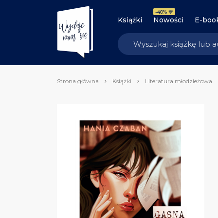
-40% 💙
Książki
Nowości
E-boo
Strona główna
Książki
Literatura młodzieżowa