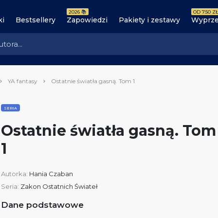
2026 📚
OD 7.50 ZŁ
ki
Bestsellery
Zapowiedzi
Pakiety i zestawy
Wyprze
YA fantasy
Ostatnie światła gasną. Tom 1
SERIA
Ostatnie światła gasną. Tom
1
Autorka:
Hania Czaban
Seria:
Zakon Ostatnich Świateł
Dane podstawowe