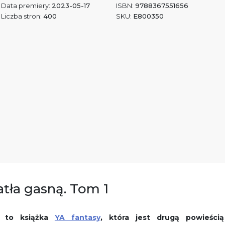
Data premiery:
2023-05-17
ISBN:
9788367551656
Liczba stron:
400
SKU:
E800350
atła gasną. Tom 1
n to książka
YA fantasy
, która jest drugą powieścią