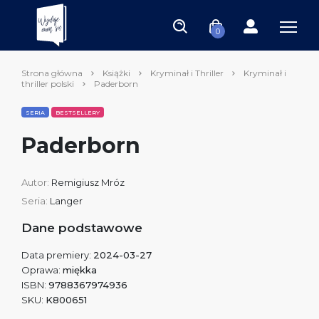
0
Strona główna
Książki
Kryminał i Thriller
Kryminał i
thriller polski
Paderborn
SERIA
BESTSELLERY
Paderborn
Autor:
Remigiusz Mróz
Seria:
Langer
Dane podstawowe
Data premiery:
2024-03-27
Oprawa:
miękka
ISBN:
9788367974936
SKU:
K800651