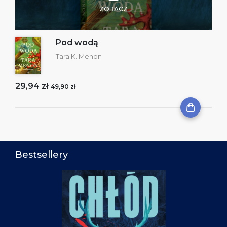
ZOBACZ
Pod wodą
Tara K. Menon
29,94 zł
49,90 zł
Bestsellery