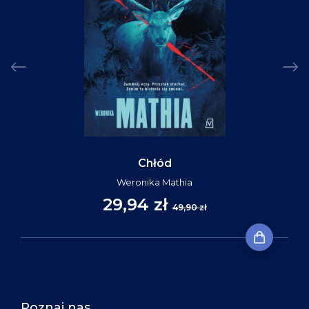
Chłód
Weronika Mathia
29,94 zł
49,90 zł
Poznaj nas