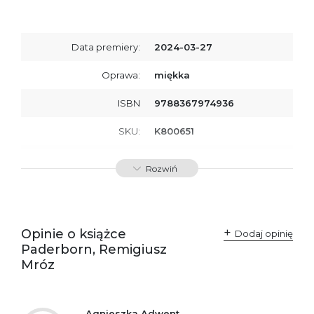
Data premiery:
2024-03-27
Oprawa:
miękka
ISBN
9788367974936
SKU:
K800651
Producent / Osoby
Wydawnictwo Poznańskie
Rozwiń
odpowiedzialne za
Sp. z o.o.
zgodność produktu z
ul. Fredry 8
przepisami:
61-701 Poznań
Polska
kontakt@wydajenamsie.pl
+48 61 623 38 38
Opinie o książce
Dodaj opinię
Paderborn, Remigiusz
Ostrzeżenia oraz
Załącznik PDF
Mróz
informacje dotyczące
bezpieczeństwa:
Agnieszka Adwent