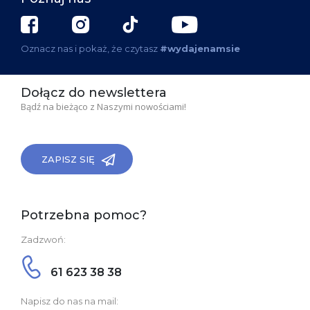
Oznacz nas i pokaż, że czytasz
#wydajenamsie
Dołącz do newslettera
Bądź na bieżąco z Naszymi nowościami!
ZAPISZ SIĘ
Potrzebna pomoc?
Zadzwoń:
61 623 38 38
Napisz do nas na mail: