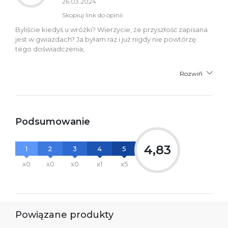
26.03.2024
Skopiuj link do opinii
Byliście kiedyś u wróżki? Wierzycie, że przyszłość zapisana
jest w gwiazdach? Ja byłam raz i już nigdy nie powtórzę
tego doświadczenia,
Rozwiń
Podsumowanie
4,83
1
2
3
4
5
x0
x0
x0
x1
x5
Powiązane produkty