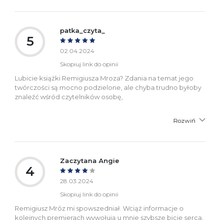
patka_czyta_
5
02.04.2024
Skopiuj link do opinii
Lubicie książki Remigiusza Mroza? Zdania na temat jego
twórczości są mocno podzielone, ale chyba trudno byłoby
znaleźć wśród czytelników osobę,
Rozwiń
Zaczytana Angie
4
28.03.2024
Skopiuj link do opinii
Remigiusz Mróz mi spowszedniał. Wciąż informacje o
kolejnych premierach wywołują u mnie szybsze bicie serca,