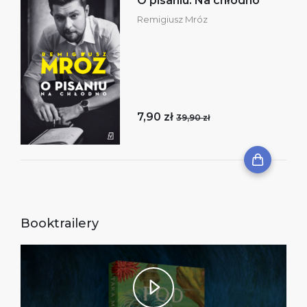
O pisaniu. Na chłodno
Remigiusz Mróz
7,90 zł
39,90 zł
Booktrailery