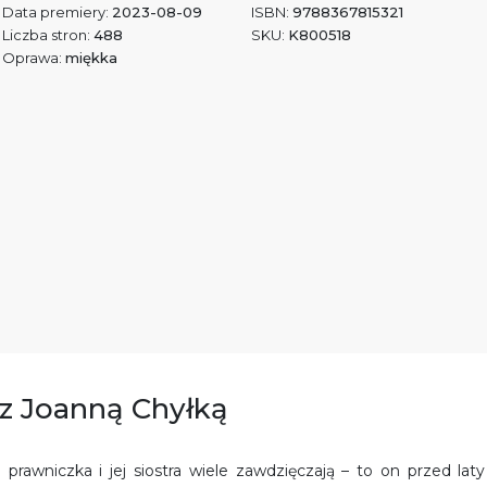
Data premiery:
2023-08-09
ISBN:
9788367815321
Liczba stron:
488
SKU:
K800518
Oprawa:
miękka
a z Joanną Chyłką
prawniczka i jej siostra wiele zawdzięczają – to on przed laty