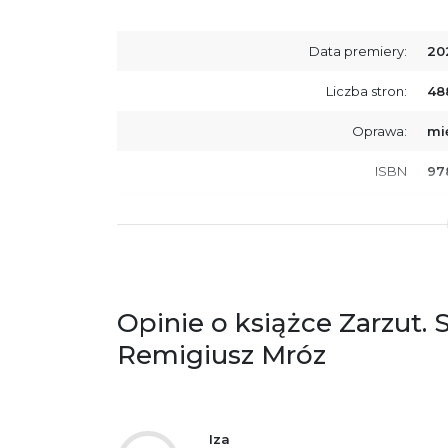
Data premiery:
20
Liczba stron:
48
Oprawa:
mi
ISBN
97
SKU:
K8
Producent / Osoby odpowiedzialne za
Wy
zgodność produktu z przepisami:
ul.
61
Po
Opinie o książce Zarzut. 
ko
+4
Remigiusz Mróz
Ostrzeżenia oraz informacje dotyczące
Za
bezpieczeństwa:
Iza