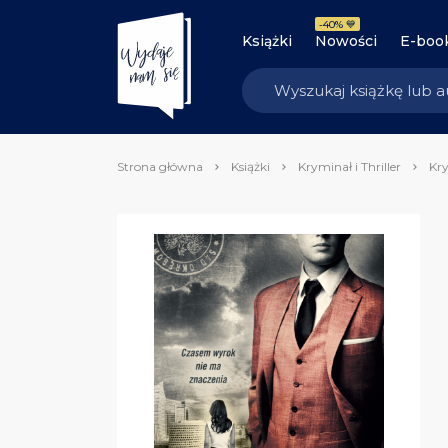
-40% 💙
Książki
Nowości
E-boo
Strona główna
Książki
Kryminał i Thriller
Kry