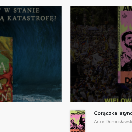
Gorączka laty
Artur Domosławsk