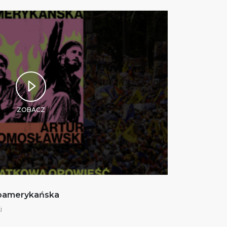
ZOBACZ
noamerykańska
i