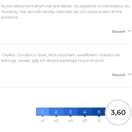
Bycie sentymentalnym nie jest łatwe, szczególnie w odniesieniu do
literatury. Nie sposób wtedy oderwać się od czytania serii, która
powinna
Rozwiń
Chyłka i Zordon to duet, który kocham, uwielbiam, i bardzo im
kibicuję, nawet, gdy ich stwórca planuje rzucić im pod
Rozwiń
3,60
1
2
3
4
5
x1
x0
x0
x3
x1