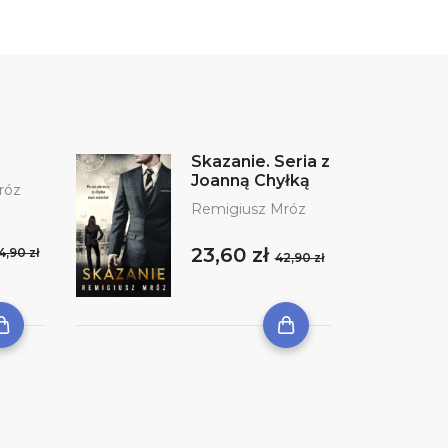
Skazanie. Seria z
Joanną Chyłką
róz
Remigiusz Mróz
23,60 zł
4,90 zł
42,90 zł