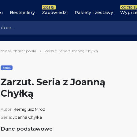
2026 📚
OD 7.50 ZŁ
ki
Bestsellery
Zapowiedzi
Pakiety i zestawy
Wyprze
minał i thriller polski
Zarzut. Seria z Joanną Chyłką
SERIA
Zarzut. Seria z Joanną
Chyłką
Autor:
Remigiusz Mróz
Seria:
Joanna Chyłka
Dane podstawowe