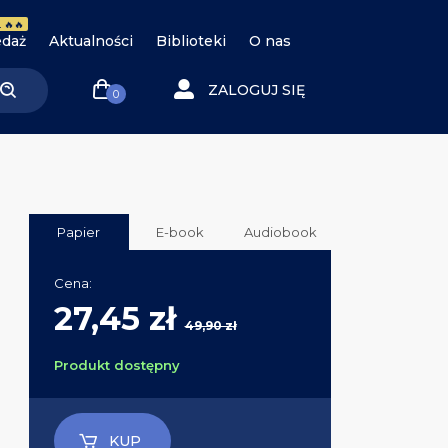
 🔥🔥
daż
Aktualności
Biblioteki
O nas
ZALOGUJ SIĘ
0
Papier
E-book
Audiobook
Cena:
27,45 zł
49,90 zł
Produkt dostępny
KUP