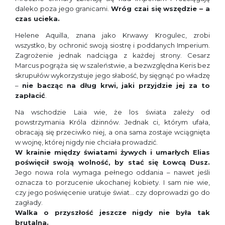
daleko poza jego granicami.
Wróg czai się wszędzie – a
czas ucieka.
Helene Aquilla, znana jako Krwawy Krogulec, zrobi
wszystko, by ochronić swoją siostrę i poddanych Imperium.
Zagrożenie jednak nadciąga z każdej strony. Cesarz
Marcus pogrąża się w szaleństwie, a bezwzględna Keris bez
skrupułów wykorzystuje jego słabość, by sięgnąć po władzę
–
nie bacząc na dług krwi, jaki przyjdzie jej za to
zapłacić
.
Na wschodzie Laia wie, że los świata zależy od
powstrzymania Króla dżinnów. Jednak ci, którym ufała,
obracają się przeciwko niej, a ona sama zostaje wciągnięta
w wojnę, której nigdy nie chciała prowadzić.
W krainie między światami żywych i umarłych Elias
poświęcił swoją wolność, by stać się Łowcą Dusz.
Jego nowa rola wymaga pełnego oddania – nawet jeśli
oznacza to porzucenie ukochanej kobiety. I sam nie wie,
czy jego poświęcenie uratuje świat… czy doprowadzi go do
zagłady.
Walka o przyszłość jeszcze nigdy nie była tak
brutalna.