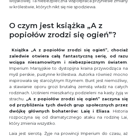
wojskowej. Ta niebezpieczna współpraca przyniesie zmiany
w królestwie, których nikt się nie spodziewa.
O czym jest książka „A z
popiołów zrodzi się ogień”?
Książka „A z popiołów zrodzi się ogień”, chociaż
zaledwie otwiera całą fantastyczną serię, od razu
wciąga niesamowitym i niebezpiecznym światem
.
Imperium Marsyjskie to dystopijna kraina przywodząca na
myśl perskie, pustynne królestwa. Autorka również mocno
inspirowała się starożytnym Rzymem. Bunt jest niemożliwy,
a stawianie oporu grozi brutalną zemstą władz na całych
rodzinach. Uciśnieni mieszkańcy podzieleni na kasty żyją w
strachu.
„A z popiołów zrodzi się ogień” zaczyna się
od przybliżenia tych dwóch grup społecznych przez
dwójkę głównych bohaterów: Laię i Eliasa
. Historia
rozpoczyna się od dramatycznego ataku na rodzinę Lai,
który zmienia wszystko.
Laia jest sierotą. Żyje na prowincji Imperium do czasu, aż