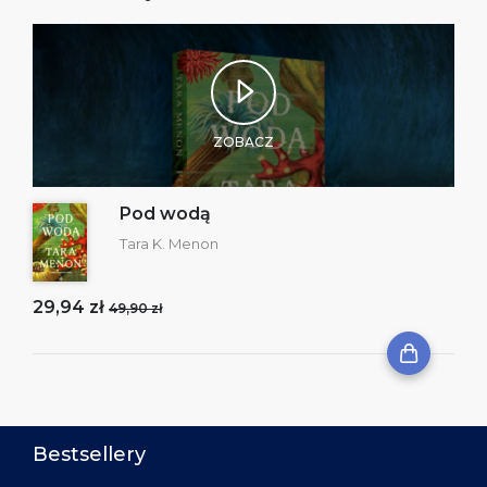
ZOBACZ
Pod wodą
Tara K. Menon
29,94 zł
49,90 zł
Bestsellery