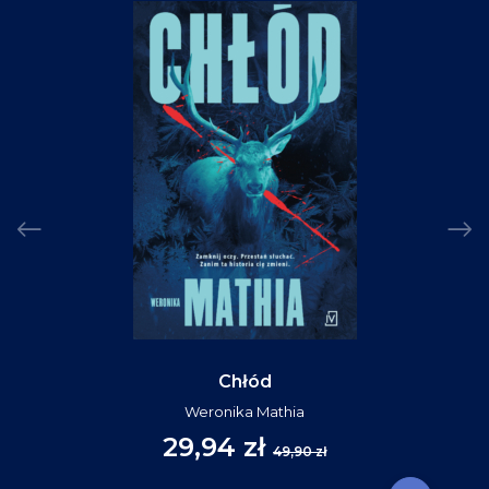
Chłód
Weronika Mathia
29,94 zł
49,90 zł