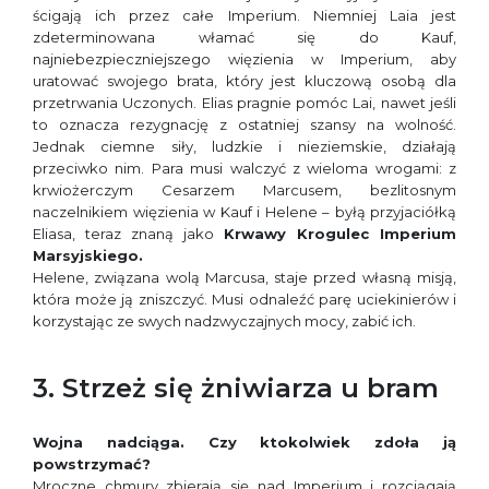
ścigają ich przez całe Imperium. Niemniej Laia jest
zdeterminowana włamać się do Kauf,
najniebezpieczniejszego więzienia w Imperium, aby
uratować swojego brata, który jest kluczową osobą dla
przetrwania Uczonych. Elias pragnie pomóc Lai, nawet jeśli
to oznacza rezygnację z ostatniej szansy na wolność.
Jednak ciemne siły, ludzkie i nieziemskie, działają
przeciwko nim. Para musi walczyć z wieloma wrogami: z
krwiożerczym Cesarzem Marcusem, bezlitosnym
naczelnikiem więzienia w Kauf i Helene – byłą przyjaciółką
Eliasa, teraz znaną jako
Krwawy Krogulec Imperium
Marsyjskiego.
Helene, związana wolą Marcusa, staje przed własną misją,
która może ją zniszczyć. Musi odnaleźć parę uciekinierów i
korzystając ze swych nadzwyczajnych mocy, zabić ich.
3. Strzeż się żniwiarza u bram
Wojna nadciąga. Czy ktokolwiek zdoła ją
powstrzymać?
Mroczne chmury zbierają się nad Imperium i rozciągają