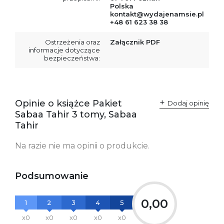
Polska
kontakt@wydajenamsie.pl
+48 61 623 38 38
Ostrzeżenia oraz
Załącznik PDF
informacje dotyczące
bezpieczeństwa:
Opinie o książce Pakiet
Dodaj opinię
Sabaa Tahir 3 tomy, Sabaa
Tahir
Na razie nie ma opinii o produkcie.
Podsumowanie
0,00
1
2
3
4
5
x0
x0
x0
x0
x0