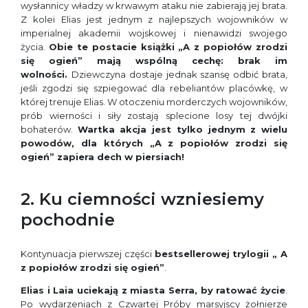
wysłannicy władzy w krwawym ataku nie zabierają jej brata.
Z kolei Elias jest jednym z najlepszych wojowników w
imperialnej akademii wojskowej i nienawidzi swojego
życia.
Obie te postacie książki „A z popiołów zrodzi
się ogień” mają wspólną cechę: brak im
wolności.
Dziewczyna dostaje jednak szansę odbić brata,
jeśli zgodzi się szpiegować dla rebeliantów placówkę, w
której trenuje Elias. W otoczeniu morderczych wojowników,
prób wierności i siły zostają splecione losy tej dwójki
bohaterów.
Wartka akcja jest tylko jednym z wielu
powodów, dla których „A z popiołów zrodzi się
ogień” zapiera dech w piersiach!
2. Ku ciemności wzniesiemy
pochodnie
Kontynuacja pierwszej części
bestsellerowej trylogii „ A
z popiołów zrodzi się ogień”
.
Elias i Laia uciekają z miasta Serra, by ratować życie
.
Po wydarzeniach z Czwartej Próby marsyjscy żołnierze