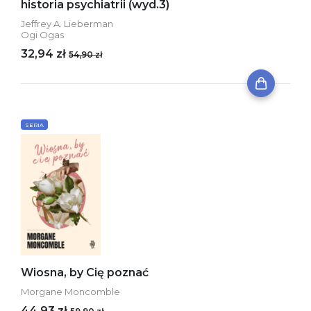
historia psychiatrii (wyd.3)
Jeffrey A. Lieberman
Ogi Ogas
32,94 zł
54,90 zł
SERIA
Wiosna, by Cię poznać
Morgane Moncomble
44,93 zł