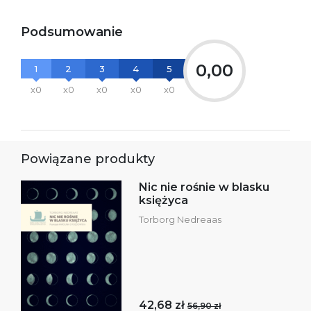
Podsumowanie
0,00
1
2
3
4
5
x0
x0
x0
x0
x0
Powiązane produkty
Nic nie rośnie w blasku
księżyca
Torborg Nedreaas
42,68 zł
56,90 zł