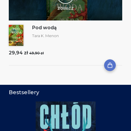
ZOBACZ
Pod wodą
Tara K. Menon
29,94 zł
49,90 zł
Bestsellery