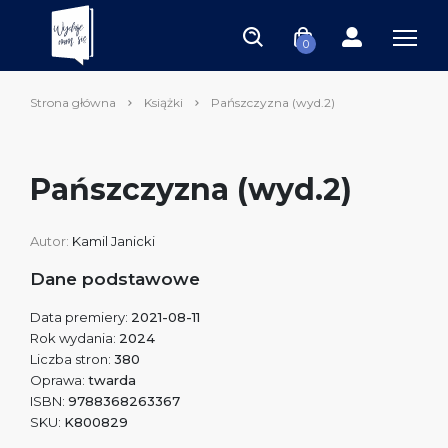
0
Strona główna
Książki
Pańszczyzna (wyd.2)
Pańszczyzna (wyd.2)
Autor:
Kamil Janicki
Dane podstawowe
Data premiery:
2021-08-11
Rok wydania:
2024
Liczba stron:
380
Oprawa:
twarda
ISBN:
9788368263367
SKU:
K800829