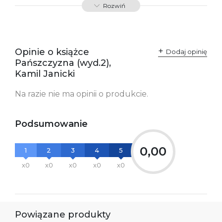
Rozwiń
SKU:
K800829
Producent / Osoby
Wydawnictwo Poznańskie
odpowiedzialne za
Sp. z o.o.
Opinie o książce
Dodaj opinię
zgodność produktu z
ul. Fredry 8
Pańszczyzna (wyd.2),
przepisami:
61-701 Poznań
Polska
Kamil Janicki
kontakt@wydajenamsie.pl
+48 61 623 38 38
Na razie nie ma opinii o produkcie.
Ostrzeżenia oraz
Załącznik PDF
informacje dotyczące
bezpieczeństwa:
Podsumowanie
0,00
1
2
3
4
5
x0
x0
x0
x0
x0
Powiązane produkty