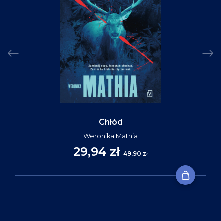
Chłód
Weronika Mathia
29,94 zł
49,90 zł