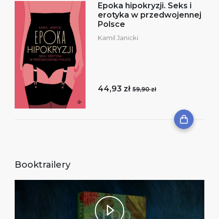
Epoka hipokryzji. Seks i
erotyka w przedwojennej
Polsce
Kamil Janicki
44,93 zł
59,90 zł
Booktrailery