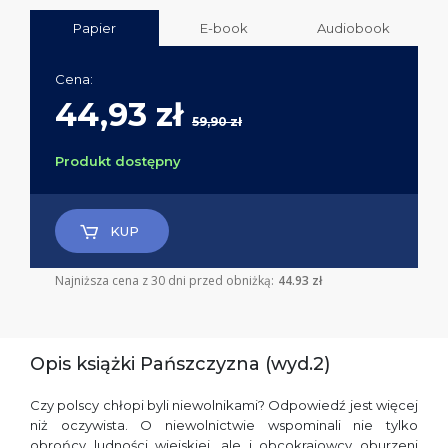
Papier
E-book
Audiobook
Cena:
44,93 zł
59,90 zł
Produkt dostępny
KUP
Najniższa cena z 30 dni przed obniżką:
44.93 zł
Opis książki Pańszczyzna (wyd.2)
Czy polscy chłopi byli niewolnikami? Odpowiedź jest więcej
niż oczywista. O niewolnictwie wspominali nie tylko
obrońcy ludności wiejskiej, ale i obcokrajowcy oburzeni