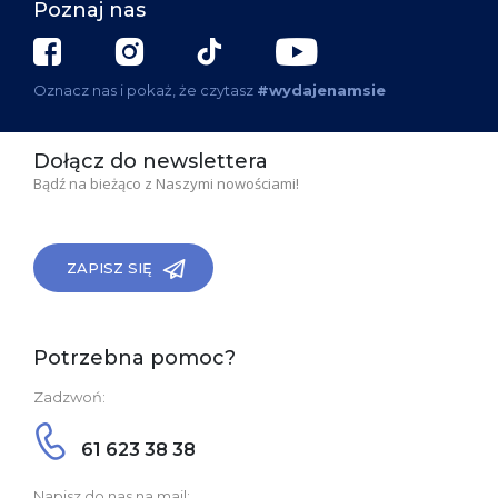
Poznaj nas
Oznacz nas i pokaż, że czytasz
#wydajenamsie
Dołącz do newslettera
Bądź na bieżąco z Naszymi nowościami!
ZAPISZ SIĘ
Potrzebna pomoc?
Zadzwoń:
61 623 38 38
Napisz do nas na mail: