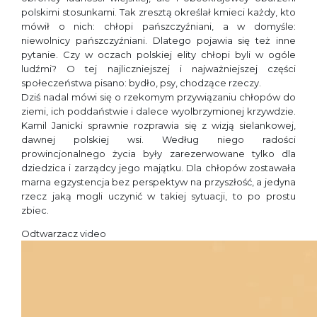
polskimi stosunkami. Tak zresztą określał kmieci każdy, kto
mówił o nich: chłopi pańszczyźniani, a w domyśle:
niewolnicy pańszczyźniani. Dlatego pojawia się też inne
pytanie. Czy w oczach polskiej elity chłopi byli w ogóle
ludźmi? O tej najliczniejszej i najważniejszej części
społeczeństwa pisano: bydło, psy, chodzące rzeczy.
Dziś nadal mówi się o rzekomym przywiązaniu chłopów do
ziemi, ich poddaństwie i dalece wyolbrzymionej krzywdzie.
Kamil Janicki sprawnie rozprawia się z wizją sielankowej,
dawnej polskiej wsi. Według niego radości
prowincjonalnego życia były zarezerwowane tylko dla
dziedzica i zarządcy jego majątku. Dla chłopów zostawała
marna egzystencja bez perspektyw na przyszłość, a jedyna
rzecz jaką mogli uczynić w takiej sytuacji, to po prostu
zbiec.
Odtwarzacz video