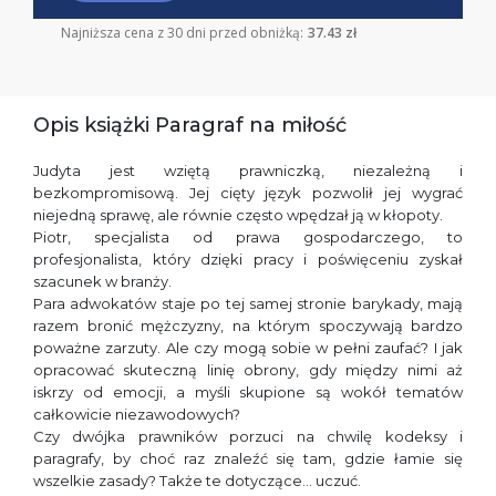
Najniższa cena z 30 dni przed obniżką:
37.43 zł
Opis książki Paragraf na miłość
Judyta jest wziętą prawniczką, niezależną i
bezkompromisową. Jej cięty język pozwolił jej wygrać
niejedną sprawę, ale równie często wpędzał ją w kłopoty.
Piotr, specjalista od prawa gospodarczego, to
profesjonalista, który dzięki pracy i poświęceniu zyskał
szacunek w branży.
Para adwokatów staje po tej samej stronie barykady, mają
razem bronić mężczyzny, na którym spoczywają bardzo
poważne zarzuty. Ale czy mogą sobie w pełni zaufać? I jak
opracować skuteczną linię obrony, gdy między nimi aż
iskrzy od emocji, a myśli skupione są wokół tematów
całkowicie niezawodowych?
Czy dwójka prawników porzuci na chwilę kodeksy i
paragrafy, by choć raz znaleźć się tam, gdzie łamie się
wszelkie zasady? Także te dotyczące… uczuć.