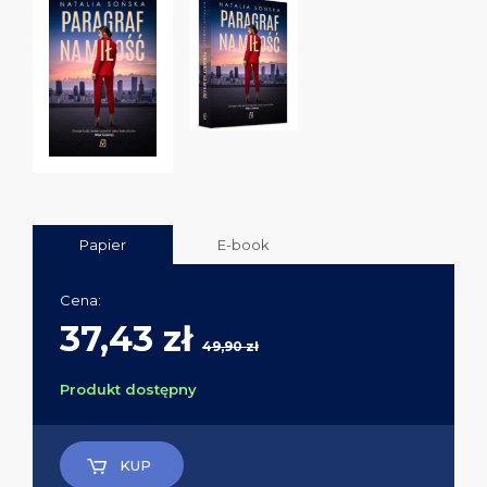
Papier
E-book
Cena:
37,43 zł
49,90 zł
Produkt dostępny
KUP