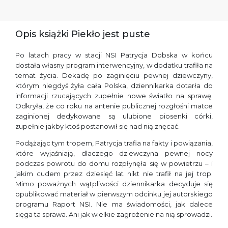
Opis książki Piekło jest puste
Po latach pracy w stacji NSI Patrycja Dobska w końcu
dostała własny program interwencyjny, w dodatku trafiła na
temat życia. Dekadę po zaginięciu pewnej dziewczyny,
którym niegdyś żyła cała Polska, dziennikarka dotarła do
informacji rzucających zupełnie nowe światło na sprawę.
Odkryła, że co roku na antenie publicznej rozgłośni matce
zaginionej dedykowane są ulubione piosenki córki,
zupełnie jakby ktoś postanowił się nad nią znęcać.
Podążając tym tropem, Patrycja trafia na fakty i powiązania,
które wyjaśniają, dlaczego dziewczyna pewnej nocy
podczas powrotu do domu rozpłynęła się w powietrzu – i
jakim cudem przez dziesięć lat nikt nie trafił na jej trop.
Mimo poważnych wątpliwości dziennikarka decyduje się
opublikować materiał w pierwszym odcinku jej autorskiego
programu Raport NSI. Nie ma świadomości, jak dalece
sięga ta sprawa. Ani jak wielkie zagrożenie na nią sprowadzi.