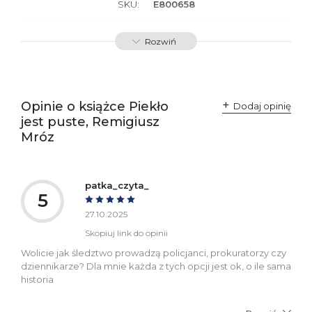
SKU:
E800658
Producent / Osoby
Wydawnictwo Poznańskie
Rozwiń
odpowiedzialne za
Sp. z o.o.
zgodność produktu z
ul. Fredry 8
przepisami:
61-701 Poznań
Polska
kontakt@wydajenamsie.pl
+48 61 623 38 38
Opinie o książce Piekło
Dodaj opinię
jest puste, Remigiusz
Ostrzeżenia oraz
Załącznik PDF
Mróz
informacje dotyczące
bezpieczeństwa:
patka_czyta_
5
27.10.2025
Skopiuj link do opinii
Wolicie jak śledztwo prowadzą policjanci, prokuratorzy czy
dziennikarze? Dla mnie każda z tych opcji jest ok, o ile sama
historia