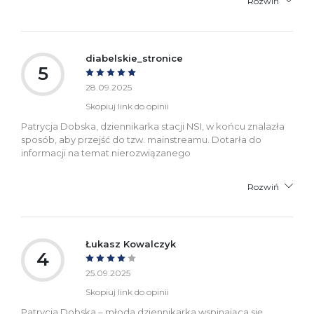
Rozwiń
diabelskie_stronice
5
28.09.2025
Skopiuj link do opinii
Patrycja Dobska, dziennikarka stacji NSI, w końcu znalazła
sposób, aby przejść do tzw. mainstreamu. Dotarła do
informacji na temat nierozwiązanego
Rozwiń
Łukasz Kowalczyk
4
25.09.2025
Skopiuj link do opinii
Patrycja Dobska – młoda dziennikarka wspinająca się