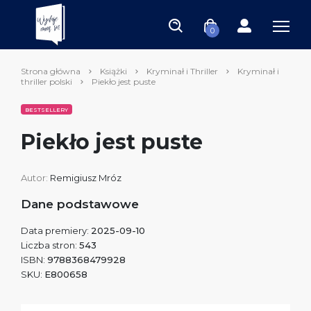
0
Strona główna
Książki
Kryminał i Thriller
Kryminał i
thriller polski
Piekło jest puste
BESTSELLERY
Piekło jest puste
Autor:
Remigiusz Mróz
Dane podstawowe
Data premiery:
2025-09-10
Liczba stron:
543
ISBN:
9788368479928
SKU:
E800658