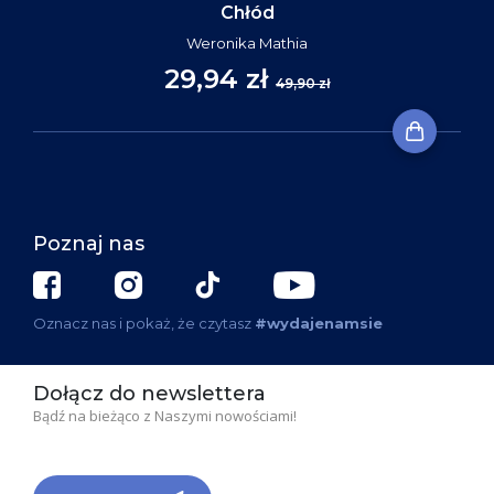
Chłód
Weronika Mathia
29,94 zł
49,90 zł
Poznaj nas
Oznacz nas i pokaż, że czytasz
#wydajenamsie
Dołącz do newslettera
Bądź na bieżąco z Naszymi nowościami!