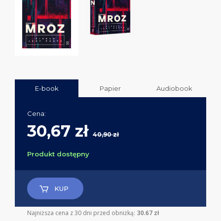
E-book
Papier
Audiobook
Cena:
30,67 zł
40,90 zł
Produkt dostępny
KUP
Najniższa cena z 30 dni przed obniżką:
30.67 zł