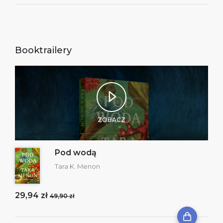
Booktrailery
ZOBACZ
Pod wodą
Tara K. Menon
29,94 zł
49,90 zł