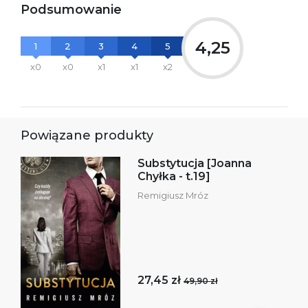
Podsumowanie
4,25
1
2
3
4
5
x0
x0
x1
x1
x2
Powiązane produkty
Substytucja [Joanna
Chyłka - t.19]
Remigiusz Mróz
27,45 zł
49,90 zł