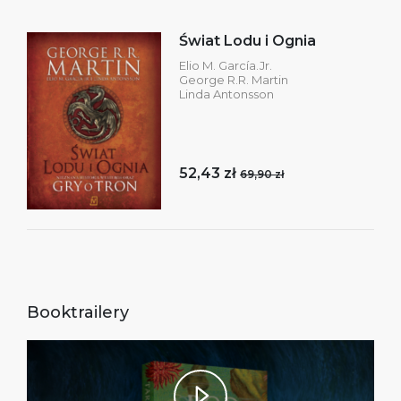
Świat Lodu i Ognia
Elio M. García.Jr.
George R.R. Martin
Linda Antonsson
52,43 zł
69,90 zł
Booktrailery