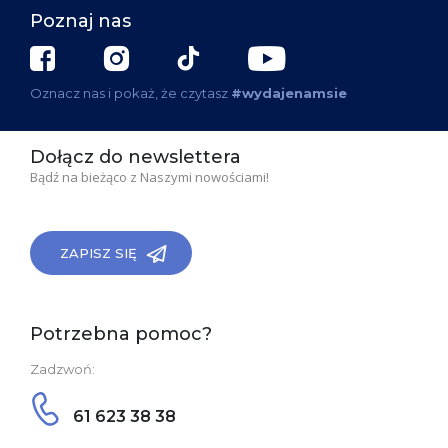
Poznaj nas
Oznacz nas i pokaż, że czytasz
#wydajenamsie
Dołącz do newslettera
Bądź na bieżąco z Naszymi nowościami!
ZAPISZ SIĘ
Potrzebna pomoc?
Zadzwoń:
61 623 38 38