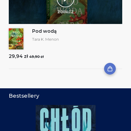
ZOBACZ
Pod wodą
Tara K. Menon
29,94 zł
49,90 zł
Bestsellery