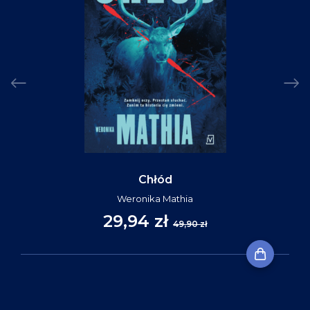
Chłód
Weronika Mathia
29,94 zł
49,90 zł