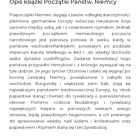
Opis książki Początki Państw. Niemcy
Prapoczątki Niemiec sięgają czasów odległej starożytności;
plemiona germańskie toczyły wówczas nieustanne boje
zarówno między sobą, jak i z cesarstwem rzymskim. Jednak
prawdziwym początkiem niemieckiego poczucia
narodowego jest pierwsza połowa IX wieku, kiedy w
państwie wschodniofrankijskim, powstałym po podziale
imperium Karola Wielkiego w 843 r., do władzy dochodzi
saska dynastia Liudolfingów. Zadanie konsolidacji tego
państwa przypadło Henrykowi I, z którego wywiązał się na
tyle dobrze, że jego synowi Ottonowi I udało się sięgnąć po
koronę cesarską. Niemcy, powiększone o nabytki na
wschodzie, Burgundię i większość ziem Italii, stają się
największym państwem średniowiecznej Europy, by obok
papiestwa stanąć również do rywalizacji o pierwszeństwo
ideowe. Pomimo rozbicia feudalnego i rywalizacji
największych księstw w pierwszych wiekach swego
istnienia, będą prawdziwym hegemonem, a ich pretensje
do sprawowania władzy nad ludami i królestwami oraz
papiestwem i Rzymem staną się rzeczywistością.