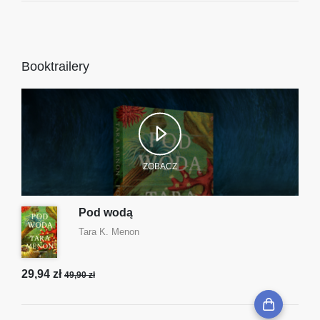
Booktrailery
ZOBACZ
Pod wodą
Tara K. Menon
29,94 zł
49,90 zł