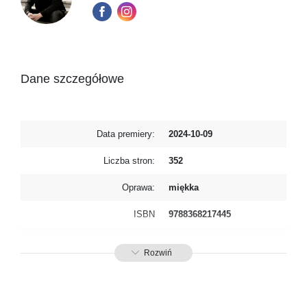
Dane szczegółowe
Data premiery:
2024-10-09
Liczba stron:
352
Oprawa:
miękka
ISBN
9788368217445
SKU:
K800828
Rozwiń
Producent / Osoby
Wydawnictwo Poznańskie
odpowiedzialne za zgodność
Sp. z o.o.
produktu z przepisami:
ul. Fredry 8
61-701 Poznań