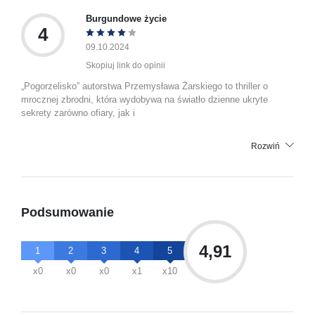
Burgundowe życie
4
09.10.2024
Skopiuj link do opinii
„Pogorzelisko” autorstwa Przemysława Żarskiego to thriller o
mrocznej zbrodni, która wydobywa na światło dzienne ukryte
sekrety zarówno ofiary, jak i
Rozwiń
Podsumowanie
4,91
1
2
3
4
5
x0
x0
x0
x1
x10