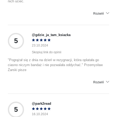
nich uciec.
Rozwiń
@gdzie_ja_tam_ksiazka
5
23.10.2024
Skopiuj link do opinii
"Pogrążał się z dnia na dzień w rezygnacji, która oplatała go
ciasno niczym bandaż i nie pozwalała oddychać." Przemysław
Żarski pisze
Rozwiń
@park2read
5
16.10.2024