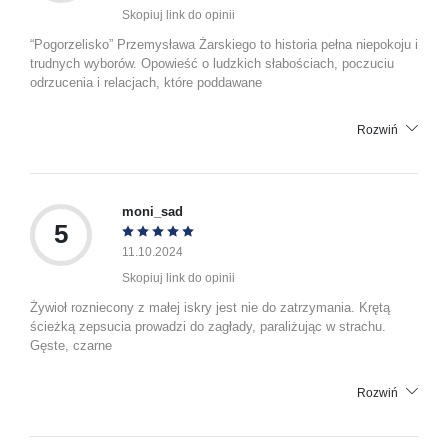
Skopiuj link do opinii
“Pogorzelisko” Przemysława Żarskiego to historia pełna niepokoju i
trudnych wyborów. Opowieść o ludzkich słabościach, poczuciu
odrzucenia i relacjach, które poddawane
Rozwiń
moni_sad
5
11.10.2024
Skopiuj link do opinii
Żywioł rozniecony z małej iskry jest nie do zatrzymania. Krętą
ścieżką zepsucia prowadzi do zagłady, paraliżując w strachu.
Gęste, czarne
Rozwiń