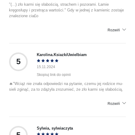
"(...) zło karmi się słabością, strachem i pozorami. Łamie
kręgosłupy i przetrąca wartości." Gdy w jednej z kamienic zostaje
znalezione cia£o
Rozwiń
Karolina.KsiazkiUwielbiam
5
15.11.2024
Skopiuj link do opinii
🔥"Wciąż nie znała od­po­wie­dzi na py­ta­nie, czemu jej ro­dzi­ce mu­
sie­li zgi­nąć, za to zdą­ży­ła zro­zu­mieć, że zło karmi się sła­bo­ścią,
Rozwiń
Sylwia, sylwiaczyta
5