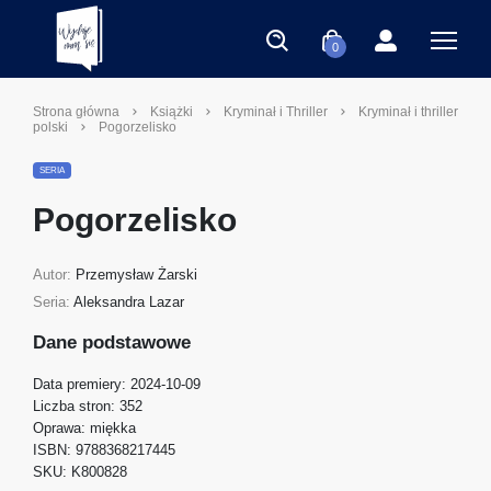
0
Strona główna
Książki
Kryminał i Thriller
Kryminał i thriller
polski
Pogorzelisko
SERIA
Pogorzelisko
Autor:
Przemysław Żarski
Seria:
Aleksandra Lazar
Dane podstawowe
Data premiery:
2024-10-09
Liczba stron:
352
Oprawa:
miękka
ISBN:
9788368217445
SKU:
K800828