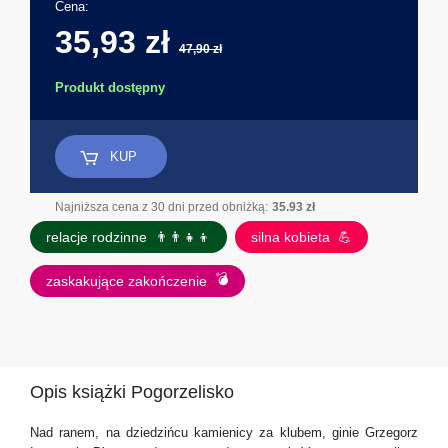
Cena:
35,93 zł
47,90 zł
Produkt dostępny
KUP
Najniższa cena z 30 dni przed obniżką:
35.93 zł
relacje rodzinne
👨‍👨‍👧‍👦
silna kobieta
💪
💣
zaskakujące zakończenie
Opis książki Pogorzelisko
Nad ranem, na dziedzińcu kamienicy za klubem, ginie Grzegorz