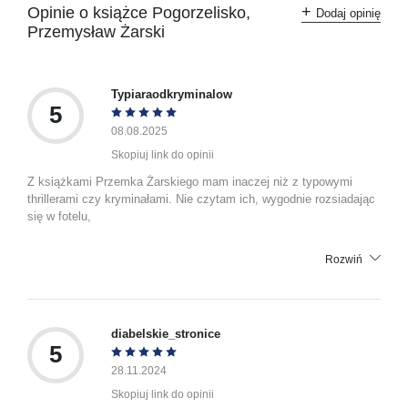
Polska
Opinie o książce Pogorzelisko,
Dodaj opinię
kontakt@wydajenamsie.pl
Przemysław Żarski
+48 61 623 38 38
Ostrzeżenia oraz informacje
Załącznik PDF
dotyczące bezpieczeństwa:
Typiaraodkryminalow
5
08.08.2025
Skopiuj link do opinii
Z książkami Przemka Żarskiego mam inaczej niż z typowymi
thrillerami czy kryminałami. Nie czytam ich, wygodnie rozsiadając
się w fotelu,
Rozwiń
diabelskie_stronice
5
28.11.2024
Skopiuj link do opinii