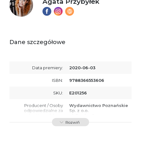
Agata Przybyłek
Dane szczegółowe
Data premiery:
2020-06-03
ISBN:
9788366553606
SKU:
E201256
Producent / Osoby
Wydawnictwo Poznańskie
odpowiedzialne za
Sp. z o.o.
zgodność produktu z
ul. Fredry 8
przepisami:
61-701 Poznań
Rozwiń
Polska
kontakt@wydajenamsie.pl
+48 61 623 38 38