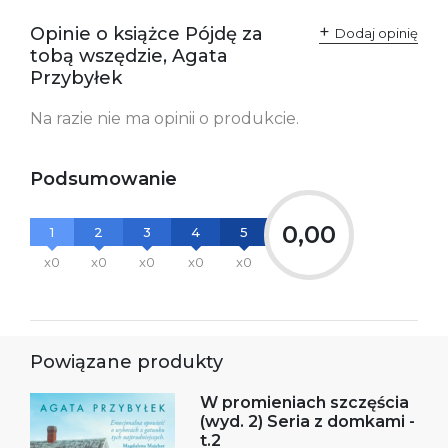
Ostrzeżenia oraz
Załącznik PDF
Opinie o książce Pójdę za
Dodaj opinię
informacje dotyczące
tobą wszędzie, Agata
bezpieczeństwa:
Przybyłek
Na razie nie ma opinii o produkcie.
Podsumowanie
0,00
1
2
3
4
5
x0
x0
x0
x0
x0
Powiązane produkty
W promieniach szczęścia
(wyd. 2) Seria z domkami -
t.2