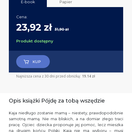
E-book
Papier
Cena:
23,92 zł
31,90 zł
Produkt dostępny
KUP
Najniższa cena z 30 dni przed obniżką:
19.14 zł
Opis książki Pójdę za tobą wszędzie
Kaja niedługo zostanie mamą – niestety, prawdopodobnie
samotną mamą. Nie ma bliskich, a na domiar złego traci
pracę. Ojciec dziecka proponuje jej pomoc, lecz mieszka
na drugim końcu Polski. Kaja nie ma wyboru – musi