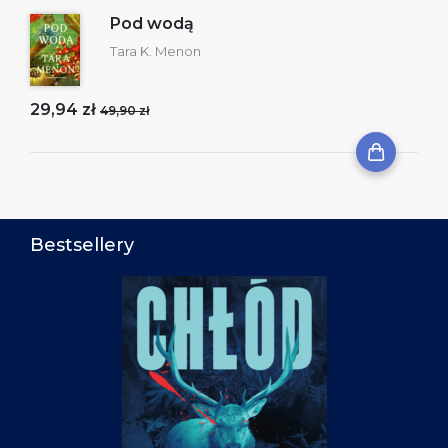
Pod wodą
Tara K. Menon
29,94 zł
49,90 zł
Bestsellery