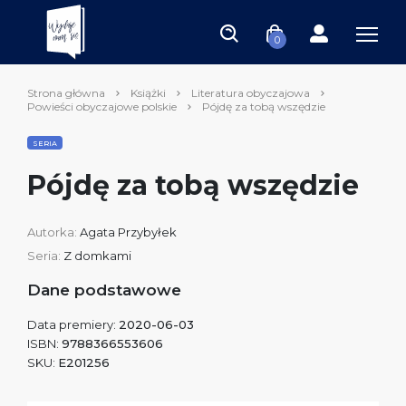
0
Strona główna
Książki
Literatura obyczajowa
Powieści obyczajowe polskie
Pójdę za tobą wszędzie
SERIA
Pójdę za tobą wszędzie
Autorka:
Agata Przybyłek
Seria:
Z domkami
Dane podstawowe
Data premiery:
2020-06-03
ISBN:
9788366553606
SKU:
E201256