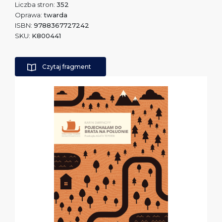
Liczba stron:
352
Oprawa:
twarda
ISBN:
9788367727242
SKU:
K800441
Czytaj fragment