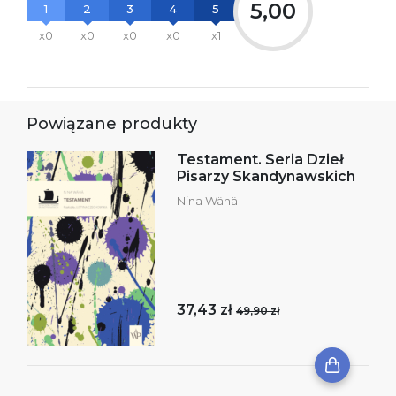
5,00
1
2
3
4
5
x0
x0
x0
x0
x1
Powiązane produkty
Testament. Seria Dzieł
Pisarzy Skandynawskich
Nina Wähä
37,43 zł
49,90 zł