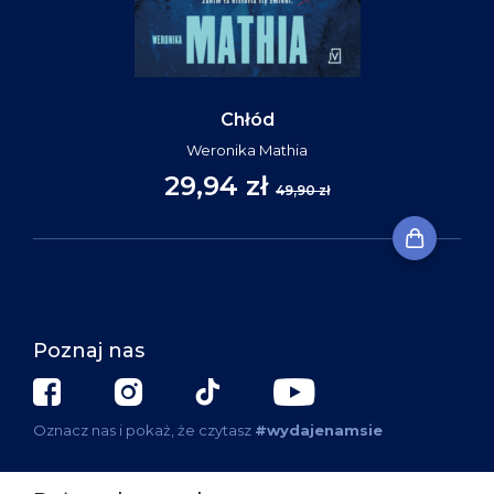
Chłód
Weronika Mathia
29,94 zł
49,90 zł
Poznaj nas
Oznacz nas i pokaż, że czytasz
#wydajenamsie