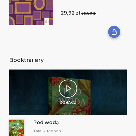
29,92 zł
39,90 zł
Booktrailery
ZOBACZ
Pod wodą
Tara K. Menon