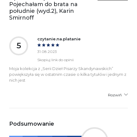
kontakt@wydajenamsie.pl
Pojechałam do brata na
+48 61 623 38 38
południe (wyd.2), Karin
Smirnoff
Ostrzeżenia oraz
Załącznik PDF
informacje dotyczące
bezpieczeństwa:
czytanie.na.platanie
5
31.08.2023
Skopiuj link do opinii
Moja kolekcja z „Serii Dzieł Pisarzy Skandynawskich”
powiększyła się w ostatnim czasie o kilka tytułów i jednym z
nich jest
Rozwiń
Podsumowanie