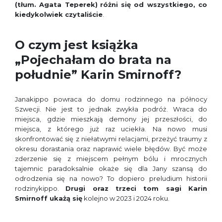
(tłum. Agata Teperek)
różni się od wszystkiego, co
kiedykolwiek czytaliście
.
O czym jest książka
„Pojechałam do brata na
południe” Karin Smirnoff?
Janakippo powraca do domu rodzinnego na północy
Szwecji. Nie jest to jednak zwykła podróż. Wraca do
miejsca, gdzie mieszkają demony jej przeszłości, do
miejsca, z którego już raz uciekła. Na nowo musi
skonfrontować się z niełatwymi relacjami, przeżyć traumy z
okresu dorastania oraz naprawić wiele błędów. Być może
zderzenie się z miejscem pełnym bólu i mrocznych
tajemnic paradoksalnie okaże się dla Jany szansą do
odrodzenia się na nowo? To dopiero preludium historii
rodzinykippo.
Drugi oraz trzeci tom sagi Karin
Smirnoff ukażą się
kolejno w 2023 i 2024 roku.