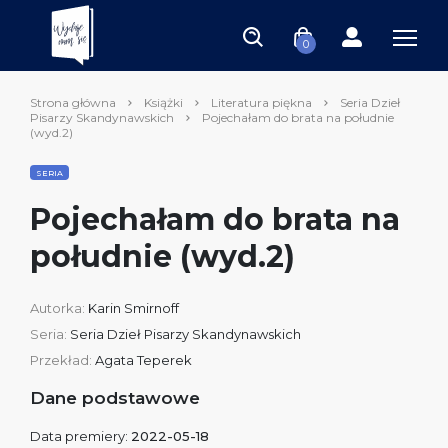
0
Strona główna
Książki
Literatura piękna
Seria Dzieł
Pisarzy Skandynawskich
Pojechałam do brata na południe
(wyd.2)
SERIA
Pojechałam do brata na
południe (wyd.2)
Autorka:
Karin Smirnoff
Seria:
Seria Dzieł Pisarzy Skandynawskich
Przekład:
Agata Teperek
Dane podstawowe
Data premiery:
2022-05-18