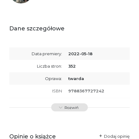
Dane szczegółowe
Data premiery:
2022-05-18
Liczba stron:
352
Oprawa:
twarda
ISBN
9788367727242
SKU:
K800441
Rozwiń
Producent / Osoby
Wydawnictwo Poznańskie
odpowiedzialne za
Sp. z o.o.
zgodność produktu z
ul. Fredry 8
przepisami:
61-701 Poznań
Opinie o książce
Polska
Dodaj opinię