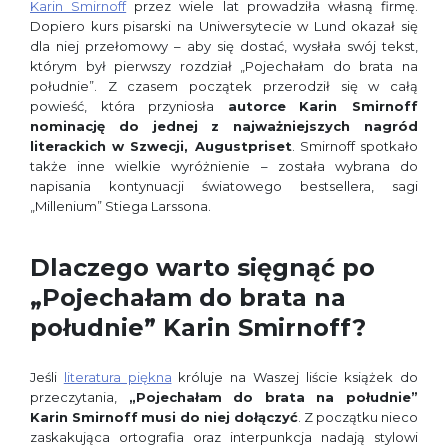
Karin Smirnoff
przez wiele lat prowadziła własną firmę.
Dopiero kurs pisarski na Uniwersytecie w Lund okazał się
dla niej przełomowy – aby się dostać, wysłała swój tekst,
którym był pierwszy rozdział „Pojechałam do brata na
południe”. Z czasem początek przerodził się w całą
powieść, która przyniosła
autorce
Karin Smirnoff
nominację do jednej z najważniejszych nagród
literackich w Szwecji, Augustpriset
. Smirnoff spotkało
także inne wielkie wyróżnienie – została wybrana do
napisania kontynuacji światowego bestsellera, sagi
„Millenium” Stiega Larssona.
Dlaczego warto sięgnąć po
„Pojechałam do brata na
południe” Karin Smirnoff?
Jeśli
literatura piękna
króluje na Waszej liście książek do
przeczytania,
„Pojechałam do brata na południe”
Karin Smirnoff
musi do niej dołączyć
. Z początku nieco
zaskakująca ortografia oraz interpunkcja nadają stylowi