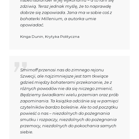
lisbethsalander w jej wykonaniu – a to fani się
zdziwią. Teraz jednak myślę, że to naprawdę
dobrze się zapowiada. Jana ma w sobie coś z
bohaterki Millenium, a autorka umie
opowiadać.
Kinga Dunin, Krytyka Polityczna
Smirnoff przenosi nas do zimnego rejonu
Szwecji, ale najzimniejsze jest tam tkwiące
gdzieś między bohaterami przekonanie, że z
różnych powodów nie da się niczego zmienić.
Będziemy świadkami wielu przemian oraz prób
zapominania. Ta książka odciśnie się w pamięci
czytelników bardzo boleśnie. Ale to od początku
powieść o nas – niezdolnych do pożegnania
smutku i rozpaczy, niezdolnych do pożegnania
przemocy, niezdolnych do pokochania samych
siebie.