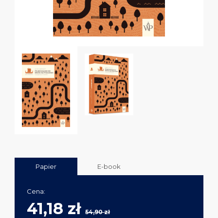
Papier
E-book
Cena:
41,18 zł
54,90 zł