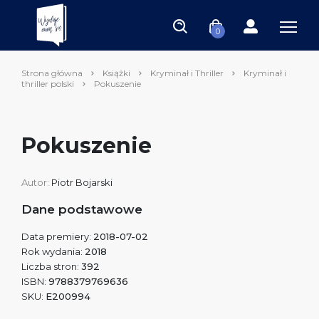
0
Strona główna
Książki
Kryminał i Thriller
Kryminał i
thriller polski
Pokuszenie
Pokuszenie
Autor:
Piotr Bojarski
Dane podstawowe
Data premiery:
2018-07-02
Rok wydania:
2018
Liczba stron:
392
ISBN:
9788379769636
SKU:
E200994