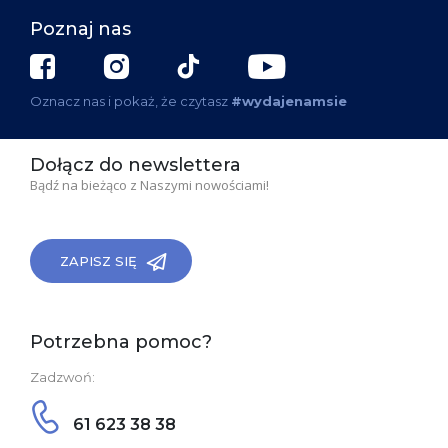
Poznaj nas
Oznacz nas i pokaż, że czytasz
#wydajenamsie
Dołącz do newslettera
Bądź na bieżąco z Naszymi nowościami!
ZAPISZ SIĘ
Potrzebna pomoc?
Zadzwoń:
61 623 38 38