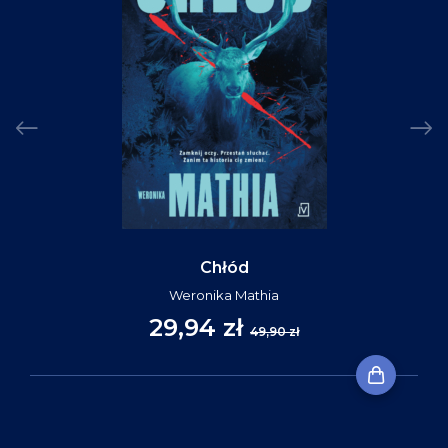
Chłód
Weronika Mathia
29,94 zł
49,90 zł