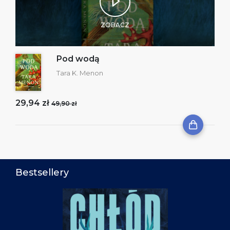
ZOBACZ
Pod wodą
Tara K. Menon
29,94 zł
49,90 zł
Bestsellery