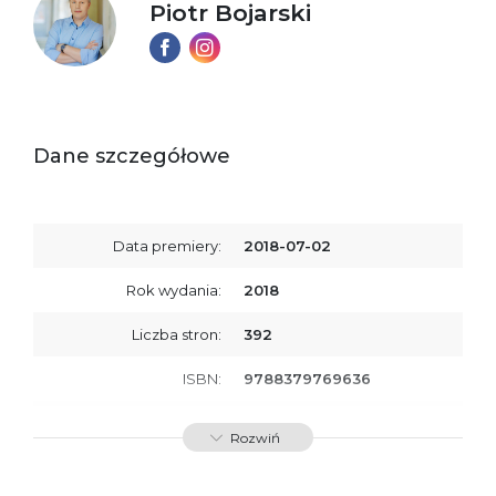
Piotr Bojarski
Dane szczegółowe
Data premiery:
2018-07-02
Rok wydania:
2018
Liczba stron:
392
ISBN:
9788379769636
SKU:
E200994
Rozwiń
Producent / Osoby
Wydawnictwo Poznańskie
odpowiedzialne za
Sp. z o.o.