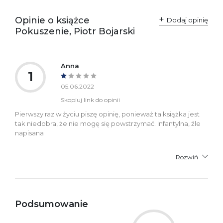
zgodność produktu z
ul. Fredry 8
przepisami:
61-701 Poznań
Opinie o książce
Polska
Dodaj opinię
kontakt@wydajenamsie.pl
Pokuszenie, Piotr Bojarski
+48 61 623 38 38
Ostrzeżenia oraz
Załącznik PDF
informacje dotyczące
Anna
bezpieczeństwa:
1
05.06.2022
Skopiuj link do opinii
Pierwszy raz w życiu piszę opinię, ponieważ ta książka jest
tak niedobra, że nie mogę się powstrzymać. Infantylna, źle
napisana
Rozwiń
Podsumowanie