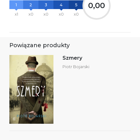
0,00
1
2
3
4
5
x1
x0
x0
x0
x0
Powiązane produkty
Szmery
Piotr Bojarski