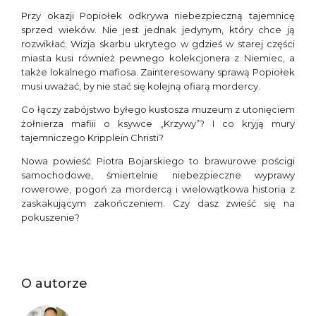
Przy okazji Popiołek odkrywa niebezpieczną tajemnicę
sprzed wieków. Nie jest jednak jedynym, który chce ją
rozwikłać. Wizja skarbu ukrytego w gdzieś w starej części
miasta kusi również pewnego kolekcjonera z Niemiec, a
także lokalnego mafiosa. Zainteresowany sprawą Popiołek
musi uważać, by nie stać się kolejną ofiarą mordercy.
Co łączy zabójstwo byłego kustosza muzeum z utonięciem
żołnierza mafiii o ksywce „Krzywy”? I co kryją mury
tajemniczego Kripplein Christi?
Nowa powieść Piotra Bojarskiego to brawurowe pościgi
samochodowe, śmiertelnie niebezpieczne wyprawy
rowerowe, pogoń za mordercą i wielowątkowa historia z
zaskakującym zakończeniem. Czy dasz zwieść się na
pokuszenie?
O autorze