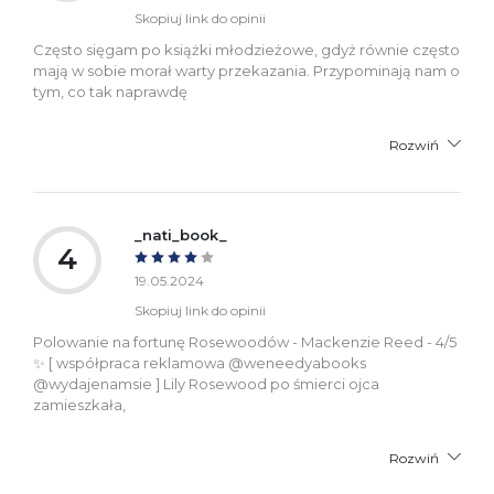
Skopiuj link do opinii
Często sięgam po książki młodzieżowe, gdyż równie często
mają w sobie morał warty przekazania. Przypominają nam o
tym, co tak naprawdę
Rozwiń
_nati_book_
4
19.05.2024
Skopiuj link do opinii
Polowanie na fortunę Rosewoodów - Mackenzie Reed - 4/5
✨ [ współpraca reklamowa @weneedyabooks
@wydajenamsie ] Lily Rosewood po śmierci ojca
zamieszkała,
Rozwiń