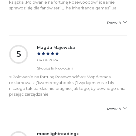
książka „Polowanie na fortunę Rosewoodów” idealnie
sprawdzi się dla fanów serii „The inheritance games”. Ja
Rozwiń
Magda Majewska
5
04.06.2024
Skopiuj link do opinii
✨Polowanie na fortunę Rosewoodów✨ Współpraca
reklamowa z @weneedyabooks @wydajenamsie Lily
niczego tak bardzo nie pragnie, jak tego, by pewnego dnia
przejąć zarządzanie
Rozwiń
moonlightreadingx