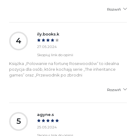
Rozwiń
ily.books.k
4
27.05.2024
Skopiuj link do opinii
Książka „Polowanie na fortunę Rosewoodów” to idealna
pozycja dla osób, które kochają serie „The inheritance
games” oraz „Przewodnik po zbrodni
Rozwiń
agyne.s
5
25.05.2024
Skopiuj link do opinii