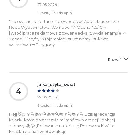
27.05.2024
Skopiuj link do opinii
"Polowanie na fortunę Rosewoodów" Autor: Mackenzie
Reed Wydawnictwo: We need YA Ocena: 7,5/10 ⭐️
[Współpraca reklamowa z @weneedya @wydajenamsie 🗝️
Zagadki i szyfry 🗝️Tajemnice 🗝️Plot twisty 🗝️Ukryte
wskazówki 🗝️Przygody
Rozwiń
julka_czyta_swiat
4
27.05.2024
Skopiuj link do opinii
Hejjj👋🏻 🌹🔍📚🌹🔍📚🌹🔍📚🌹🔍📚🌹🔍 Dzisiaj recenzja
książki, która dostarczyła mi mnóstwo emocji i dobrej
zabawy! 📚🤪 „Polowanie na fortunę Rosewoodów” to
książka pełna zwrotów akcji,