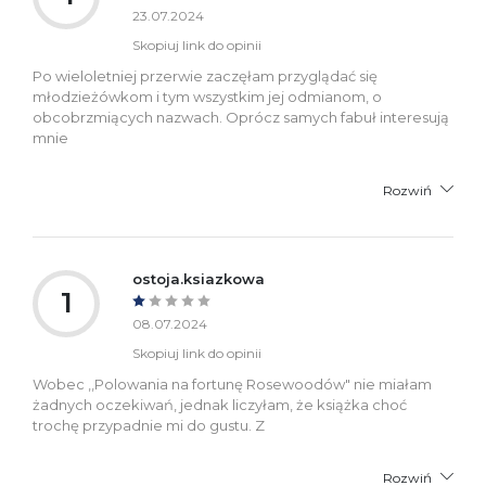
23.07.2024
Skopiuj link do opinii
Po wieloletniej przerwie zaczęłam przyglądać się
młodzieżówkom i tym wszystkim jej odmianom, o
obcobrzmiących nazwach. Oprócz samych fabuł interesują
mnie
Rozwiń
ostoja.ksiazkowa
1
08.07.2024
Skopiuj link do opinii
Wobec ,,Polowania na fortunę Rosewoodów" nie miałam
żadnych oczekiwań, jednak liczyłam, że książka choć
trochę przypadnie mi do gustu. Z
Rozwiń