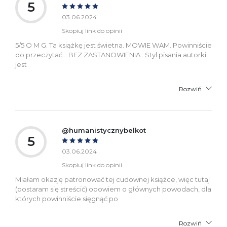
5
03.06.2024
Skopiuj link do opinii
5/5 O M G. Ta książkę jest świetna. MOWIE WAM. Powinniście
do przeczytać... BEZ ZASTANOWIENIA.. Styl pisania autorki
jest
Rozwiń
@humanistycznybelkot
5
03.06.2024
Skopiuj link do opinii
Miałam okazję patronować tej cudownej książce, więc tutaj
(postaram się streścić) opowiem o głównych powodach, dla
których powinniście sięgnąć po
Rozwiń