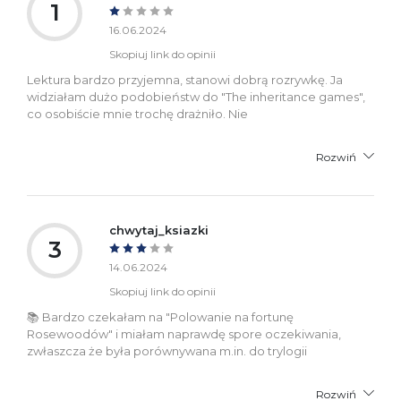
1
16.06.2024
Skopiuj link do opinii
Lektura bardzo przyjemna, stanowi dobrą rozrywkę. Ja
widziałam dużo podobieństw do "The inheritance games",
co osobiście mnie trochę drażniło. Nie
Rozwiń
chwytaj_ksiazki
3
14.06.2024
Skopiuj link do opinii
📚 Bardzo czekałam na "Polowanie na fortunę
Rosewoodów" i miałam naprawdę spore oczekiwania,
zwłaszcza że była porównywana m.in. do trylogii
Rozwiń