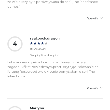
że wiele razy była porównywana do serii „The inheritance
games”,
Rozwiń
real.book.dragon
4
18.06.2024
Skopiuj link do opinii
Lubicie książki pełne tajemnic rodzinnych i ukrytych
zagadek?😏 🌹Powiedzmy wprost, czytając Polowanie na
fortunę Rosewood wielokrotnie pomyślałam o serii The
Inheritance
Rozwiń
Martyna