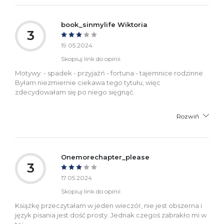
book_sinmylife Wiktoria
3
19.05.2024
Skopiuj link do opinii
Motywy: - spadek - przyjaźń - fortuna - tajemnice rodzinne
Byłam niezmiernie ciekawa tego tytułu, więc
zdecydowałam się po niego sięgnąć.
Rozwiń
Onemorechapter_please
3
17.05.2024
Skopiuj link do opinii
Książkę przeczytałam w jeden wieczór, nie jest obszerna i
język pisania jest dość prosty. Jednak czegoś zabrakło mi w