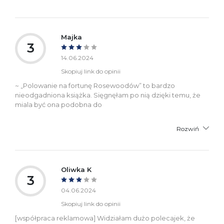
Majka
3
14.06.2024
Skopiuj link do opinii
~ „Polowanie na fortunę Rosewoodów” to bardzo
nieodgadniona książka. Sięgnęłam po nią dzięki temu, że
miala być ona podobna do
Rozwiń
Oliwka K
3
04.06.2024
Skopiuj link do opinii
[współpraca reklamowa] Widziałam dużo polecajek, że