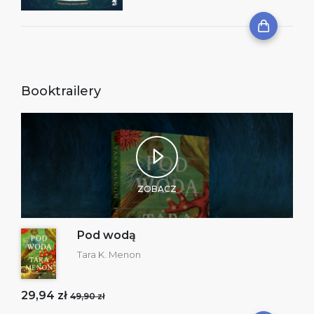
Booktrailery
ZOBACZ
Pod wodą
Tara K. Menon
29,94 zł
49,90 zł