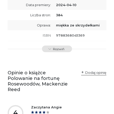
Data premiery:
2024-04-10
Liczba stron:
384
Oprawa:
miękka ze skrzydełkami
ISBN
9788368045369
SKU:
K800681
Rozwiń
Producent / Osoby
Wydawnictwo Poznańskie
odpowiedzialne za
Sp. z o.o.
zgodność produktu z
ul. Fredry 8
przepisami:
61-701 Poznań
Opinie o książce
Polska
Dodaj opinię
kontakt@wydajenamsie.pl
Polowanie na fortunę
+48 61 623 38 38
Rosewoodów, Mackenzie
Reed
Ostrzeżenia oraz
Załącznik PDF
informacje dotyczące
bezpieczeństwa:
Zaczytana Angie
4