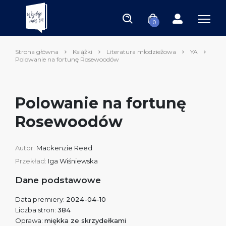
0
Strona główna
Książki
Literatura młodzieżowa
YA
Polowanie na fortunę Rosewoodów
Polowanie na fortunę
Rosewoodów
Autor:
Mackenzie Reed
Przekład:
Iga Wiśniewska
Dane podstawowe
Data premiery:
2024-04-10
Liczba stron:
384
Oprawa:
miękka ze skrzydełkami