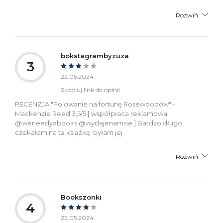
Rozwiń
bokstagrambyzuza
3
22.05.2024
Skopiuj link do opinii
RECENZJA "Polowanie na fortunę Rosewoodów" -
Mackenzie Reed 3,5/5 [ współpraca reklamowa
@weneedyabooks @wydajenamsie ] Bardzo długo
czekałam na tą książkę, byłam jej
Rozwiń
Bookszonki
4
22.05.2024