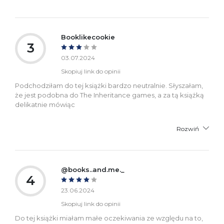
Booklikecookie
3
03.07.2024
Skopiuj link do opinii
Podchodziłam do tej książki bardzo neutralnie. Słyszałam,
że jest podobna do The Inheritance games, a za tą książką
delikatnie mówiąc
Rozwiń
@books..and.me._
4
23.06.2024
Skopiuj link do opinii
Do tej książki miałam małe oczekiwania ze względu na to,