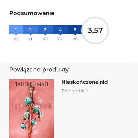
Podsumowanie
3,57
1
2
3
4
5
x2
x1
x11
x10
x6
Powiązane produkty
Nieskończone nici
Tahereh Mafi