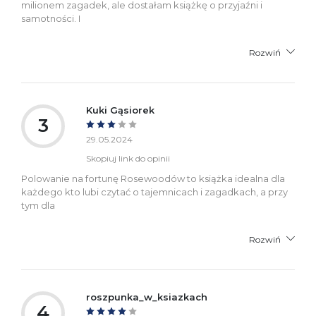
milionem zagadek, ale dostałam książkę o przyjaźni i
samotności. I
Rozwiń
Kuki Gąsiorek
3
29.05.2024
Skopiuj link do opinii
Polowanie na fortunę Rosewoodów to książka idealna dla
każdego kto lubi czytać o tajemnicach i zagadkach, a przy
tym dla
Rozwiń
roszpunka_w_ksiazkach
4