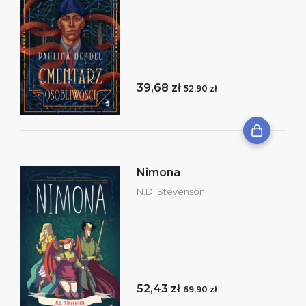
39,68 zł
52,90 zł
Nimona
N.D. Stevenson
52,43 zł
69,90 zł