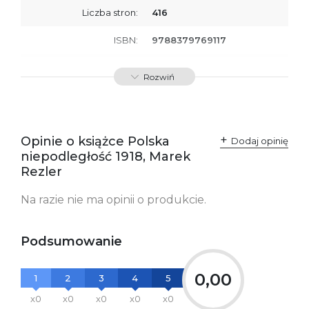
Liczba stron:
416
ISBN:
9788379769117
SKU:
E200972
Rozwiń
Producent / Osoby
Wydawnictwo Poznańskie
odpowiedzialne za
Sp. z o.o.
zgodność produktu z
ul. Fredry 8
przepisami:
61-701 Poznań
Opinie o książce Polska
Polska
Dodaj opinię
kontakt@wydajenamsie.pl
niepodległość 1918, Marek
+48 61 623 38 38
Rezler
Ostrzeżenia oraz
Załącznik PDF
Na razie nie ma opinii o produkcie.
informacje dotyczące
bezpieczeństwa:
Podsumowanie
0,00
1
2
3
4
5
x0
x0
x0
x0
x0