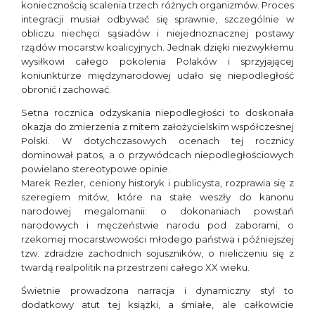
koniecznością scalenia trzech różnych organizmów. Proces
integracji musiał odbywać się sprawnie, szczególnie w
obliczu niechęci sąsiadów i niejednoznacznej postawy
rządów mocarstw koalicyjnych. Jednak dzięki niezwykłemu
wysiłkowi całego pokolenia Polaków i sprzyjającej
koniunkturze międzynarodowej udało się niepodległość
obronić i zachować.
Setna rocznica odzyskania niepodległości to doskonała
okazja do zmierzenia z mitem założycielskim współczesnej
Polski. W dotychczasowych ocenach tej rocznicy
dominował patos, a o przywódcach niepodległościowych
powielano stereotypowe opinie.
Marek Rezler, ceniony historyk i publicysta, rozprawia się z
szeregiem mitów, które na stałe weszły do kanonu
narodowej megalomanii: o dokonaniach powstań
narodowych i męczeństwie narodu pod zaborami, o
rzekomej mocarstwowości młodego państwa i późniejszej
tzw. zdradzie zachodnich sojuszników, o nieliczeniu się z
twardą realpolitik na przestrzeni całego XX wieku.
Świetnie prowadzona narracja i dynamiczny styl to
dodatkowy atut tej książki, a śmiałe, ale całkowicie