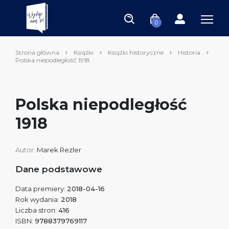
0
Strona główna
Książki
Książki historyczne
Historia
Polska niepodległość 1918
Polska niepodległość
1918
Autor:
Marek Rezler
Dane podstawowe
Data premiery:
2018-04-16
Rok wydania:
2018
Liczba stron:
416
ISBN:
9788379769117