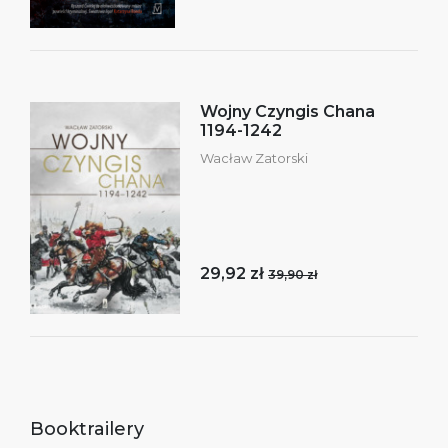
Wojny Czyngis Chana
1194-1242
Wacław Zatorski
29,92 zł
39,90 zł
Booktrailery