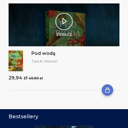
ZOBACZ
Pod wodą
Tara K. Menon
29,94 zł
49,90 zł
Bestsellery