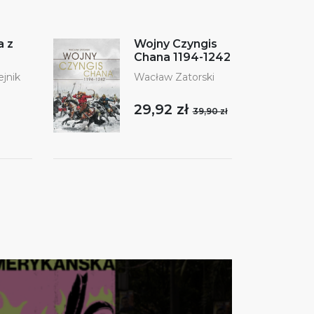
 z
Wojny Czyngis
Chana 1194-1242
jnik
Wacław Zatorski
29,92 zł
39,90 zł