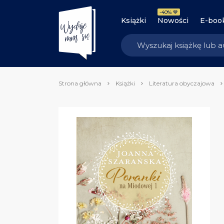
-40% 💙
Książki
Nowości
E-boo
Strona główna
Książki
Literatura obyczajowa