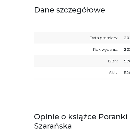
Dane szczegółowe
Data premiery:
20
Rok wydania:
20
ISBN:
97
SKU:
E2
Producent / Osoby odpowiedzialne za
Wy
zgodność produktu z przepisami:
ul.
61
Po
ko
+4
Opinie o książce Poranki
Ostrzeżenia oraz informacje dotyczące
Za
Szarańska
bezpieczeństwa: