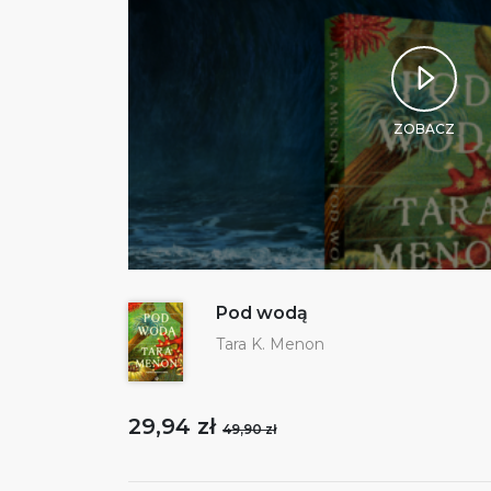
ZOBACZ
Pod wodą
Tara K. Menon
29,94 zł
49,90 zł