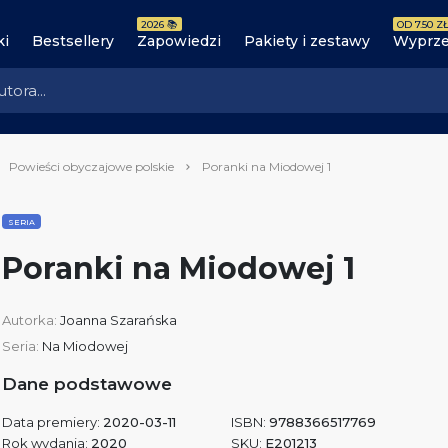
2026 📚
OD 7.50 ZŁ
ki
Bestsellery
Zapowiedzi
Pakiety i zestawy
Wyprze
Powieści obyczajowe polskie
Poranki na Miodowej 1
SERIA
Poranki na Miodowej 1
Autorka:
Joanna Szarańska
Seria:
Na Miodowej
Dane podstawowe
Data premiery:
2020-03-11
ISBN:
9788366517769
Rok wydania:
2020
SKU:
E201213