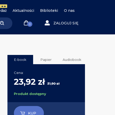
 🔥🔥
daż
Aktualności
Biblioteki
O nas
ZALOGUJ SIĘ
0
E-book
Papier
Audiobook
Cena:
23,92 zł
31,90 zł
Produkt dostępny
KUP