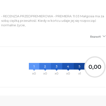
- RECENZJA PRZEDPREMIEROWA - PREMIERA: 11.03 Małgosia ma za
sobą ciężką przeszłość. Kiedy w końcu udaje jej się rozpocząć
normalne życie,
Rozwiń
0,00
1
2
3
4
5
x0
x0
x0
x0
x1