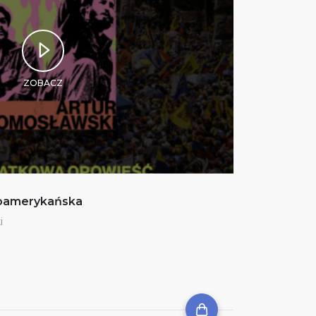
ZOBACZ
noamerykańska
i