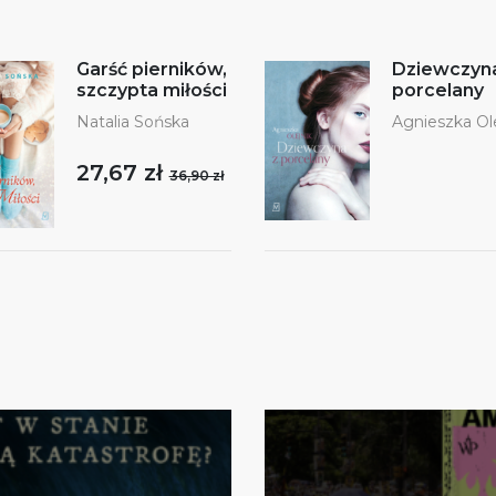
Garść pierników,
Dziewczyna
szczypta miłości
porcelany
Natalia Sońska
Agnieszka Ole
27,67 zł
36,90 zł