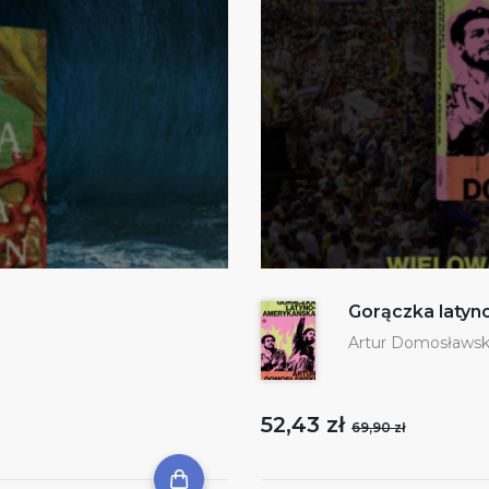
Gorączka laty
Artur Domosławsk
52,43 zł
69,90 zł