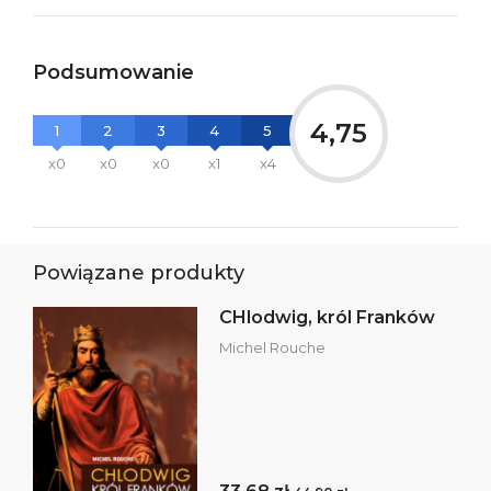
Podsumowanie
4,75
1
2
3
4
5
x0
x0
x0
x1
x4
Powiązane produkty
CHlodwig, król Franków
Michel Rouche