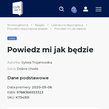
0
Strona główna
Książki
Literatura obyczajowa
Powieści obyczajowe polskie
Powiedz mi jak będzie
SERIA
Powiedz mi jak będzie
Autorka:
Sylwia Trojanowska
Seria:
Dobre chwile
Dane podstawowe
Data premiery:
2020-05-06
ISBN:
9788366553323
SKU:
K734301