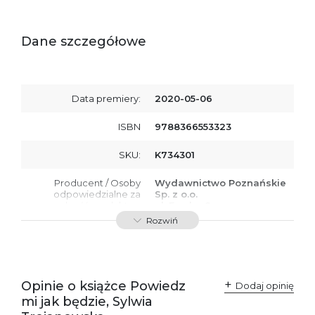
Dane szczegółowe
Data premiery:
2020-05-06
ISBN
9788366553323
SKU:
K734301
Producent / Osoby
Wydawnictwo Poznańskie
odpowiedzialne za
Sp. z o.o.
zgodność produktu z
ul. Fredry 8
przepisami:
61-701 Poznań
Rozwiń
Polska
kontakt@wydajenamsie.pl
+48 61 623 38 38
Ostrzeżenia oraz
Załącznik PDF
Opinie o książce Powiedz
Dodaj opinię
informacje dotyczące
mi jak będzie, Sylwia
bezpieczeństwa: