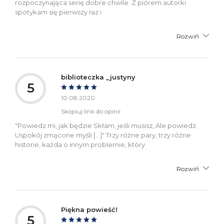
rozpoczynająca serię dobre chwile. Z piórem autorki
spotykam się pierwszy raz i
Rozwiń
biblioteczka _justyny
5
10.08.2020
Skopiuj link do opinii
"Powiedz mi, jak będzie Skłam, jeśli musisz, Ale powiedz.
Uspokój zmącone myśli [...]" Trzy różne pary, trzy różne
historie, każda o innym problemie, który
Rozwiń
Piękna powieść!
5