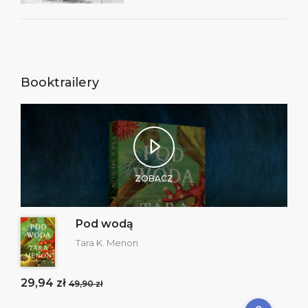
Booktrailery
ZOBACZ
Pod wodą
Tara K. Menon
29,94 zł
49,90 zł