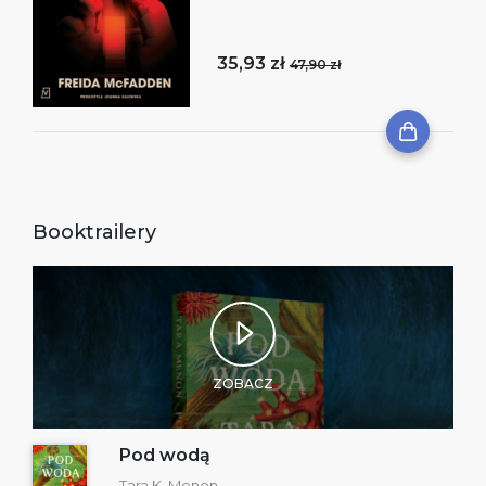
35,93 zł
47,90 zł
Booktrailery
ZOBACZ
Pod wodą
Tara K. Menon