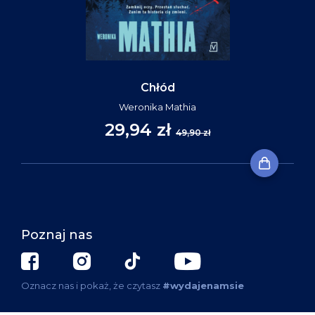
Chłód
Weronika Mathia
29,94 zł
49,90 zł
Poznaj nas
Oznacz nas i pokaż, że czytasz
#wydajenamsie