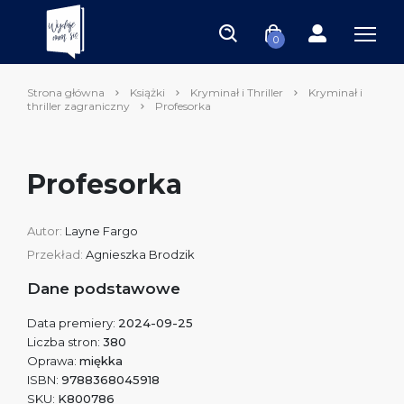
0
Strona główna
Książki
Kryminał i Thriller
Kryminał i
thriller zagraniczny
Profesorka
Profesorka
Autor:
Layne Fargo
Przekład:
Agnieszka Brodzik
Dane podstawowe
Data premiery:
2024-09-25
Liczba stron:
380
Oprawa:
miękka
ISBN:
9788368045918
SKU:
K800786