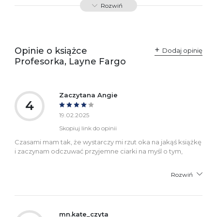
Rozwiń
Producent / Osoby
Wydawnictwo Poznańskie
odpowiedzialne za
Sp. z o.o.
zgodność produktu z
ul. Fredry 8
przepisami:
61-701 Poznań
Opinie o książce
Polska
Dodaj opinię
kontakt@wydajenamsie.pl
Profesorka, Layne Fargo
+48 61 623 38 38
Ostrzeżenia oraz
Załącznik PDF
informacje dotyczące
Zaczytana Angie
bezpieczeństwa:
4
19.02.2025
Skopiuj link do opinii
Czasami mam tak, że wystarczy mi rzut oka na jakąś książkę
i zaczynam odczuwać przyjemne ciarki na myśl o tym,
Rozwiń
mn.kate_czyta