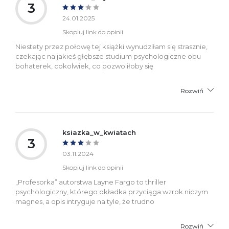
3
24.01.2025
Skopiuj link do opinii
Niestety przez połowę tej książki wynudziłam się strasznie,
czekając na jakieś głębsze studium psychologiczne obu
bohaterek, cokolwiek, co pozwoliłoby się
Rozwiń
ksiazka_w_kwiatach
3
03.11.2024
Skopiuj link do opinii
„Profesorka” autorstwa Layne Fargo to thriller
psychologiczny, którego okładka przyciąga wzrok niczym
magnes, a opis intryguje na tyle, że trudno
Rozwiń