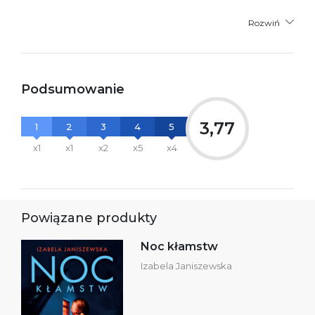
Rozwiń
Podsumowanie
3,77
1
2
3
4
5
x1
x1
x2
x5
x4
Powiązane produkty
Noc kłamstw
Izabela Janiszewska