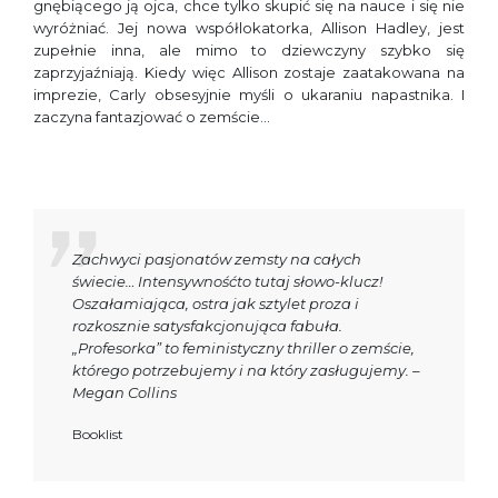
gnębiącego ją ojca, chce tylko skupić się na nauce i się nie
wyróżniać. Jej nowa współlokatorka, Allison Hadley, jest
zupełnie inna, ale mimo to dziewczyny szybko się
zaprzyjaźniają. Kiedy więc Allison zostaje zaatakowana na
imprezie, Carly obsesyjnie myśli o ukaraniu napastnika. I
zaczyna fantazjować o zemście…
Zachwyci pasjonatów zemsty na całych
świecie… Intensywnośćto tutaj słowo-klucz!
Oszałamiająca, ostra jak sztylet proza i
rozkosznie satysfakcjonująca fabuła.
„Profesorka” to feministyczny thriller o zemście,
którego potrzebujemy i na który zasługujemy. –
Megan Collins
Booklist