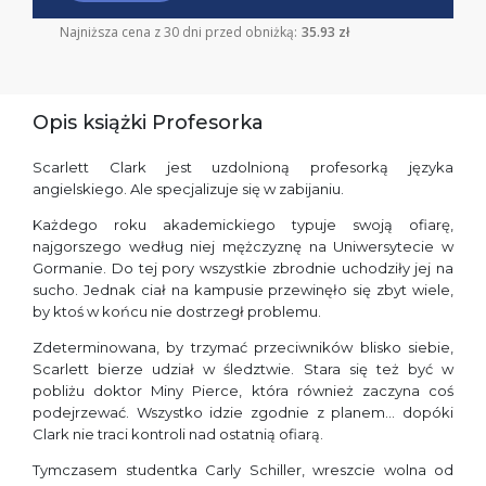
Najniższa cena z 30 dni przed obniżką:
35.93 zł
Opis książki Profesorka
Scarlett Clark jest uzdolnioną profesorką języka
angielskiego. Ale specjalizuje się w zabijaniu.
Każdego roku akademickiego typuje swoją ofiarę,
najgorszego według niej mężczyznę na Uniwersytecie w
Gormanie. Do tej pory wszystkie zbrodnie uchodziły jej na
sucho. Jednak ciał na kampusie przewinęło się zbyt wiele,
by ktoś w końcu nie dostrzegł problemu.
Zdeterminowana, by trzymać przeciwników blisko siebie,
Scarlett bierze udział w śledztwie. Stara się też być w
pobliżu doktor Miny Pierce, która również zaczyna coś
podejrzewać. Wszystko idzie zgodnie z planem… dopóki
Clark nie traci kontroli nad ostatnią ofiarą.
Tymczasem studentka Carly Schiller, wreszcie wolna od