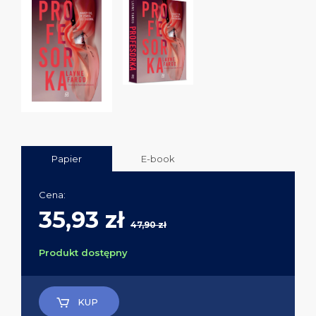
Papier
E-book
Cena:
35,93 zł
47,90 zł
Produkt dostępny
KUP