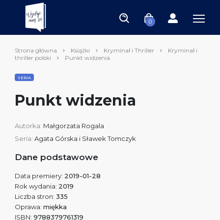
0
Strona główna
Książki
Kryminał i Thriller
Kryminał i
thriller polski
Punkt widzenia
SERIA
Punkt widzenia
Autorka:
Małgorzata Rogala
Seria:
Agata Górska i Sławek Tomczyk
Dane podstawowe
Data premiery:
2019-01-28
Rok wydania:
2019
Liczba stron:
335
Oprawa:
miękka
ISBN:
9788379761319