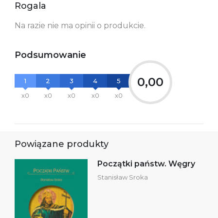
Polska
Rogala
kontakt@wydajenamsie.pl
+48 61 623 38 38
Na razie nie ma opinii o produkcie.
Ostrzeżenia oraz
Załącznik PDF
informacje dotyczące
bezpieczeństwa:
Podsumowanie
0,00
1
2
3
4
5
x0
x0
x0
x0
x0
Powiązane produkty
Początki państw. Węgry
Stanisław Sroka