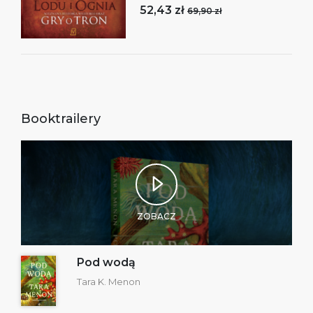
52,43 zł
69,90 zł
Booktrailery
ZOBACZ
Pod wodą
Tara K. Menon