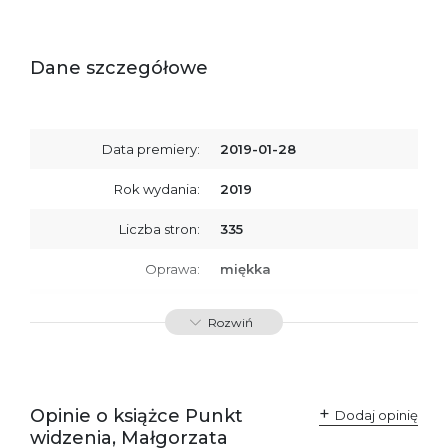
Dane szczegółowe
Data premiery:
2019-01-28
Rok wydania:
2019
Liczba stron:
335
Oprawa:
miękka
ISBN
9788379761319
Rozwiń
SKU:
K734088
Producent / Osoby
Wydawnictwo Poznańskie
odpowiedzialne za
Sp. z o.o.
Opinie o książce Punkt
Dodaj opinię
zgodność produktu z
ul. Fredry 8
widzenia, Małgorzata
przepisami:
61-701 Poznań