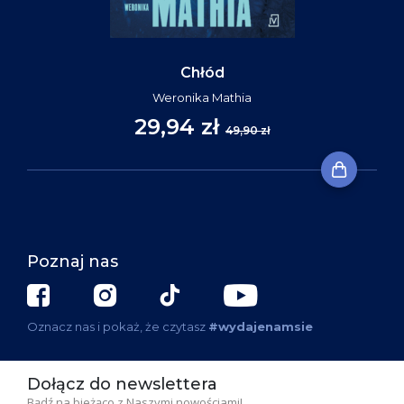
Chłód
Weronika Mathia
29,94 zł
49,90 zł
Poznaj nas
Oznacz nas i pokaż, że czytasz
#wydajenamsie
Dołącz do newslettera
Bądź na bieżąco z Naszymi nowościami!