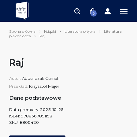
0
Strona główna
Książki
Literatura piękna
Literatura
piękna obca
Raj
Raj
Autor:
Abdulrazak Gurnah
Przekład:
Krzysztof Majer
Dane podstawowe
Data premiery:
2023-10-25
ISBN:
9788367891158
SKU:
E800420