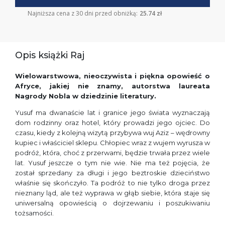
Najniższa cena z 30 dni przed obniżką:
25.74 zł
Opis książki Raj
Wielowarstwowa, nieoczywista i piękna opowieść o
Afryce, jakiej nie znamy, autorstwa laureata
Nagrody Nobla w dziedzinie literatury.
Yusuf ma dwanaście lat i granice jego świata wyznaczają
dom rodzinny oraz hotel, który prowadzi jego ojciec. Do
czasu, kiedy z kolejną wizytą przybywa wuj Aziz – wędrowny
kupiec i właściciel sklepu. Chłopiec wraz z wujem wyrusza w
podróż, która, choć z przerwami, będzie trwała przez wiele
lat. Yusuf jeszcze o tym nie wie. Nie ma też pojęcia, że
został sprzedany za długi i jego beztroskie dzieciństwo
właśnie się skończyło. Ta podróż to nie tylko droga przez
nieznany ląd, ale też wyprawa w głąb siebie, która staje się
uniwersalną opowieścią o dojrzewaniu i poszukiwaniu
tożsamości.