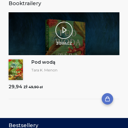
Booktrailery
ZOBACZ
Pod wodą
Tara K. Menon
29,94 zł
49,90 zł
Bestsellery