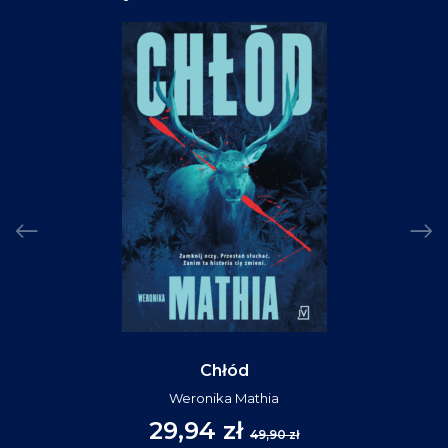
Chłód
Weronika Mathia
29,94 zł
49,90 zł