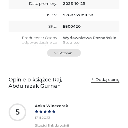
Data premiery:
2023-10-25
ISBN:
9788367891158
SKU:
E800420
Producent / Osoby
Wydawnictwo Poznańskie
odpowiedzialne za
Sp. z o.o.
zgodność produktu z
ul. Fredry 8
przepisami:
61-701 Poznań
Rozwiń
Polska
kontakt@wydajenamsie.pl
+48 61 623 38 38
Ostrzeżenia oraz
Załącznik PDF
Opinie o książce Raj,
Dodaj opinię
informacje dotyczące
Abdulrazak Gurnah
bezpieczeństwa:
Anka Wieczorek
5
17.11.2023
Skopiuj link do opinii