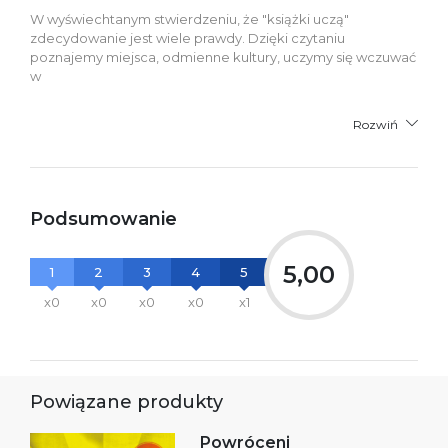
W wyświechtanym stwierdzeniu, że "książki uczą"
zdecydowanie jest wiele prawdy. Dzięki czytaniu
poznajemy miejsca, odmienne kultury, uczymy się wczuwać
w
Rozwiń
Podsumowanie
5,00
1
2
3
4
5
x0
x0
x0
x0
x1
Powiązane produkty
Powróceni