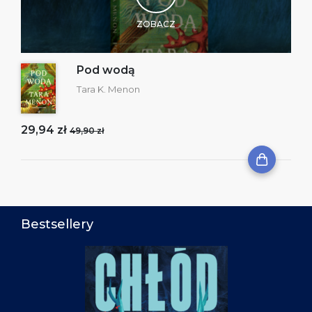
ZOBACZ
Pod wodą
Tara K. Menon
29,94 zł
49,90 zł
Bestsellery