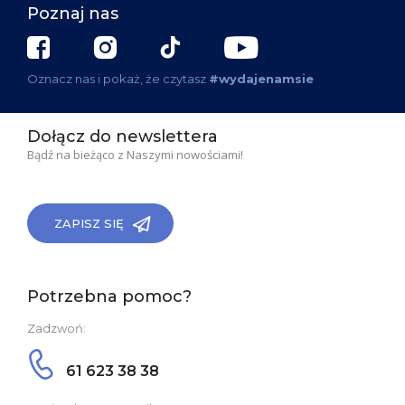
Poznaj nas
Oznacz nas i pokaż, że czytasz
#wydajenamsie
Dołącz do newslettera
Bądź na bieżąco z Naszymi nowościami!
ZAPISZ SIĘ
Potrzebna pomoc?
Zadzwoń:
61 623 38 38