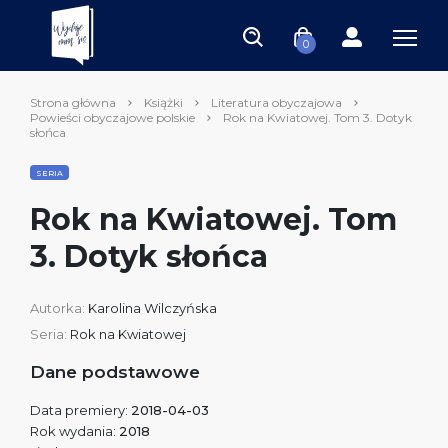
0
Strona główna
Książki
Literatura obyczajowa
Powieści obyczajowe polskie
Rok na Kwiatowej. Tom 3. Dotyk
słońca
SERIA
Rok na Kwiatowej. Tom
3. Dotyk słońca
Autorka:
Karolina Wilczyńska
Seria:
Rok na Kwiatowej
Dane podstawowe
Data premiery:
2018-04-03
Rok wydania:
2018