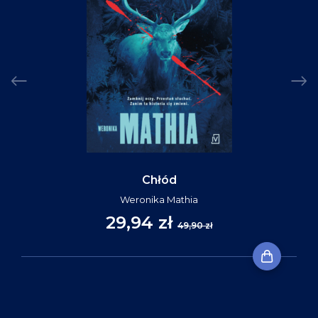
Chłód
Weronika Mathia
29,94 zł
49,90 zł