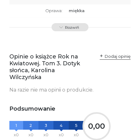
Oprawa:
miękka
ISBN
9788379768875
Rozwiń
SKU:
K732982
Producent / Osoby
Wydawnictwo Poznańskie
odpowiedzialne za
Sp. z o.o.
Opinie o książce Rok na
Dodaj opinię
zgodność produktu z
ul. Fredry 8
Kwiatowej. Tom 3. Dotyk
przepisami:
61-701 Poznań
Polska
słońca, Karolina
kontakt@wydajenamsie.pl
Wilczyńska
+48 61 623 38 38
Na razie nie ma opinii o produkcie.
Ostrzeżenia oraz
Załącznik PDF
informacje dotyczące
bezpieczeństwa:
Podsumowanie
0,00
1
2
3
4
5
x0
x0
x0
x0
x0