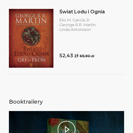
Świat Lodu i Ognia
Elio M. García.Jr.
George R.R. Martin
Linda Antonsson
52,43 zł
69,90 zł
Booktrailery