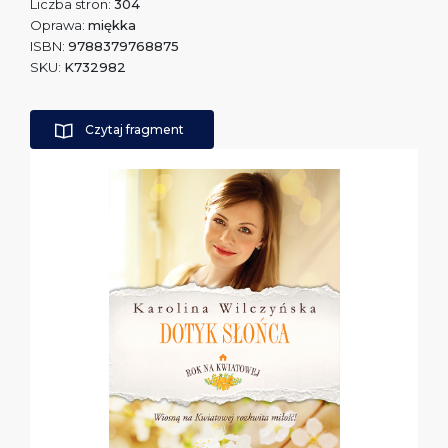
Liczba stron:
304
Oprawa:
miękka
ISBN:
9788379768875
SKU:
K732982
Czytaj fragment