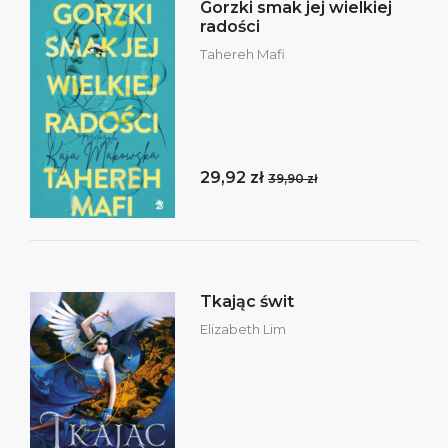
Gorzki smak jej wielkiej
radości
Tahereh Mafi
29,92 zł
39,90 zł
Tkając świt
Elizabeth Lim