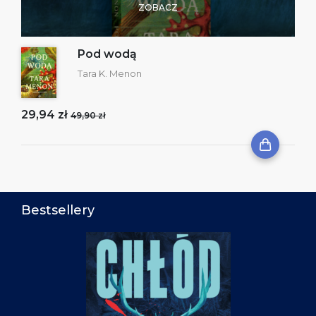
ZOBACZ
Pod wodą
Tara K. Menon
29,94 zł
49,90 zł
Bestsellery