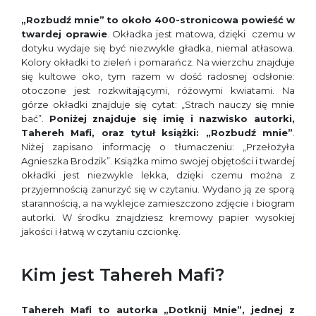
„Rozbudź mnie”
to około 400-stronicowa powieść w
twardej oprawie
. Okładka jest matowa, dzięki czemu w
dotyku wydaje się być niezwykle gładka, niemal atłasowa.
Kolory okładki to zieleń i pomarańcz. Na wierzchu znajduje
się kultowe oko, tym razem w dość radosnej odsłonie:
otoczone jest rozkwitającymi, różowymi kwiatami. Na
górze okładki znajduje się cytat: „Strach nauczy się mnie
bać”.
Poniżej znajduje się imię i nazwisko autorki,
Tahereh Mafi, oraz tytuł książki: „Rozbudź mnie”
.
Niżej zapisano informację o tłumaczeniu: „Przełożyła
Agnieszka Brodzik”. Książka mimo swojej objętości i twardej
okładki jest niezwykle lekka, dzięki czemu można z
przyjemnością zanurzyć się w czytaniu. Wydano ją ze sporą
starannością, a na wyklejce zamieszczono zdjęcie i biogram
autorki. W środku znajdziesz kremowy papier wysokiej
jakości i łatwą w czytaniu czcionkę.
Kim jest Tahereh Mafi?
Tahereh Mafi to autorka „Dotknij Mnie”, jednej z