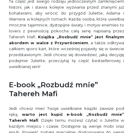
Ta część jest swego rodzaju jednoczesnym zamknięciem
historii, jak i stawia kolejne wyzwania przed znanymi już
bohaterami, aby wrócić do przygód Juliette, Adama i
Warnera w kolejnych tomach. Każda osoba, która uwielbia
mroczne tajemnice, dystopijne światy i motyw enemies to
lovers z pewnością pokocha całą serię napisaną przez
Tahereh Mafi.
Książka „Rozbudź mnie” jest finalnym
akordem w walce z Przywróceniem
, a także odkrywa
całkiem sporo kart, które wcześniej pojawiły się w świecie
przedstawionym. Jeśli chcesz się dowiedzieć, jaką decyzję
podejmie Juliette, przeczytaj tę część bestsellerowej i
uwielbianej serii!
E-book „Rozbudź mnie”
Tahereh Mafi
Jeśli chcesz mieć Twoje uwielbiane książki zawsze pod
ręką,
warto jest kupić e-book „Rozbudź mnie”
Tahereh Mafi
. Dzięki temu możesz czytać o Juliette w
każdym miejscu i czasie. Dostępne są wersje mobi oraz
epub. Powieść została specjalnie dostosowana do wersji