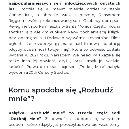
najpopularniejszych serii młodzieżowych ostatnich
lat
. Urodziła się w małym mieście gdzieś w stanie
Connecticut, a obecnie wraz z mężem, Ransomem
Riggsem, twórcą zekranizowanej serii „Osobliwy dom pani
Peregrine”, i córką mieszka w Santa Monica. Często można
spotkać ją z wielkim kubkiem kawy pochłaniającą książki
bez opamiętania. Niedawno wytwórnia Levanthine Films
ogłosiła, że rozpoczynają prace nad filmową adaptacją
„Gdyby ocean nosił twoje imię”, która to powieść została
wydana w 2021 roku. Nakładem We need YA ukazała się
także inna jej powieść, czyli „Gorzki smak jej wielkiej
radości”. Prawa do ekranizacji serii „Dotknij Mnie” nabyła
wytwórnia 20th Century Studios.
Komu spodoba się „Rozbudź
mnie”?
Książka „Rozbudź mnie” to trzecia część serii
„Dotknij Mnie”
. Z pewnością spodoba się wszystkim
osobom, które zdążyły już przeczytać dwa pierwsze tomy.