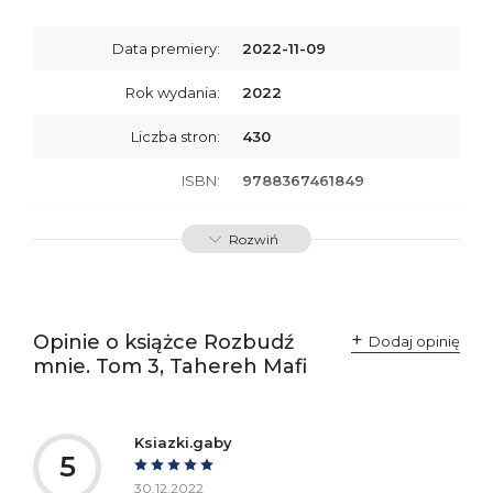
Data premiery:
2022-11-09
Rok wydania:
2022
Liczba stron:
430
ISBN:
9788367461849
SKU:
E800273
Rozwiń
Producent / Osoby
Wydawnictwo Poznańskie
odpowiedzialne za
Sp. z o.o.
zgodność produktu z
ul. Fredry 8
przepisami:
61-701 Poznań
Opinie o książce Rozbudź
Polska
Dodaj opinię
kontakt@wydajenamsie.pl
mnie. Tom 3, Tahereh Mafi
+48 61 623 38 38
Ostrzeżenia oraz
Załącznik PDF
informacje dotyczące
Ksiazki.gaby
bezpieczeństwa:
5
30.12.2022