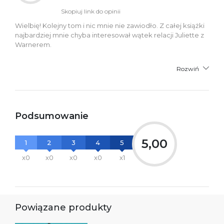
Skopiuj link do opinii
Wielbię! Kolejny tom i nic mnie nie zawiodło. Z całej książki
najbardziej mnie chyba interesował wątek relacji Juliette z
Warnerem.
Rozwiń
Podsumowanie
5,00
1
2
3
4
5
x0
x0
x0
x0
x1
Powiązane produkty