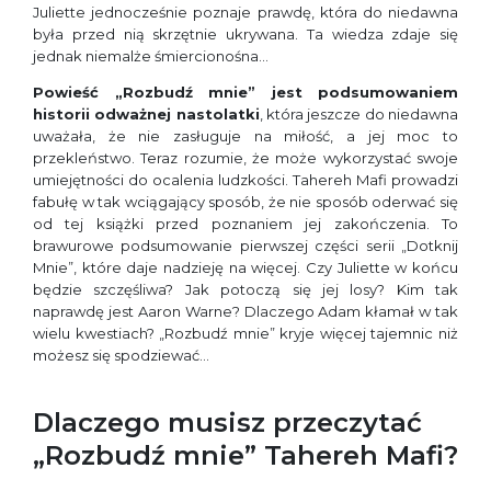
Juliette jednocześnie poznaje prawdę, która do niedawna
była przed nią skrzętnie ukrywana. Ta wiedza zdaje się
jednak niemalże śmiercionośna…
Powieść „Rozbudź mnie” jest podsumowaniem
historii odważnej nastolatki
, która jeszcze do niedawna
uważała, że nie zasługuje na miłość, a jej moc to
przekleństwo. Teraz rozumie, że może wykorzystać swoje
umiejętności do ocalenia ludzkości. Tahereh Mafi prowadzi
fabułę w tak wciągający sposób, że nie sposób oderwać się
od tej książki przed poznaniem jej zakończenia. To
brawurowe podsumowanie pierwszej części serii „Dotknij
Mnie”, które daje nadzieję na więcej. Czy Juliette w końcu
będzie szczęśliwa? Jak potoczą się jej losy? Kim tak
naprawdę jest Aaron Warne? Dlaczego Adam kłamał w tak
wielu kwestiach? „Rozbudź mnie” kryje więcej tajemnic niż
możesz się spodziewać…
Dlaczego musisz przeczytać
„Rozbudź mnie” Tahereh Mafi?