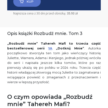
KUP
Najniższa cena z 30 dni przed obniżką:
35.93 zł
Opis książki Rozbudź mnie. Tom 3
„Rozbudź mnie” Tahereh Mafi to trzecia część
bestsellerowej serii
YA
„Dotknij Mnie”
. Autorka
początkowo stworzyła ten tom jako wieńczący historię
Juliette, Warnera, Adama i Kenjiego, jednak później wróciła
do serii i napisała jeszcze kilka tomów, które po raz
pierwszy ukażą się po polsku w 2024 roku. Trzecia część
historii władającej złowrogą mocą Juliette to zagmatwana i
wciągająca powieść o zmaganiach z przeznaczeniem i
wierze w lepszą przyszłość.
O czym opowiada „Rozbudź
mnie” Tahereh Mafi?