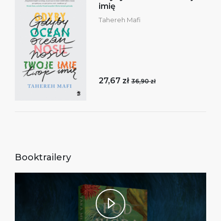
imię
Tahereh Mafi
27,67 zł
36,90 zł
Booktrailery