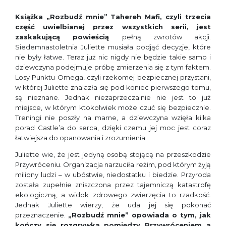
Książka „Rozbudź mnie” Tahereh Mafi, czyli trzecia
część uwielbianej przez wszystkich serii, jest
zaskakującą powieścią
pełną zwrotów akcji.
Siedemnastoletnia Juliette musiała podjąć decyzje, które
nie były łatwe. Teraz już nic nigdy nie będzie takie samo i
dziewczyna podejmuje próbę zmierzenia się z tym faktem.
Losy Punktu Omega, czyli rzekomej bezpiecznej przystani,
w której Juliette znalazła się pod koniec pierwszego tomu,
są nieznane. Jednak niezaprzeczalnie nie jest to już
miejsce, w którym ktokolwiek może czuć się bezpiecznie.
Treningi nie poszły na marne, a dziewczyna wzięła kilka
porad Castle’a do serca, dzięki czemu jej moc jest coraz
łatwiejsza do opanowania i zrozumienia.
Juliette wie, że jest jedyną osobą stojącą na przeszkodzie
Przywróceniu. Organizacja narzuciła reżim, pod którym żyją
miliony ludzi – w ubóstwie, niedostatku i biedzie. Przyroda
została zupełnie zniszczona przez tajemniczą katastrofę
ekologiczną, a widok zdrowego zwierzęcia to rzadkość.
Jednak Juliette wierzy, że uda jej się pokonać
przeznaczenie.
„Rozbudź mnie” opowiada o tym, jak
kończy się rozgrywka pomiędzy Przywróceniem a