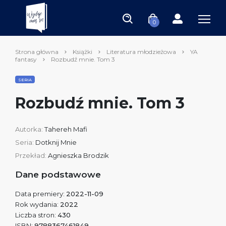
0
Strona główna
Książki
Literatura młodzieżowa
YA
fantasy
Rozbudź mnie. Tom 3
SERIA
Rozbudź mnie. Tom 3
Autorka:
Tahereh Mafi
Seria:
Dotknij Mnie
Przekład:
Agnieszka Brodzik
Dane podstawowe
Data premiery:
2022-11-09
Rok wydania:
2022
Liczba stron:
430
ISBN:
9788367461849