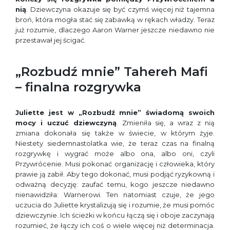
nią
. Dziewczyna okazuje się być czymś więcej niż tajemna
broń, która mogła stać się zabawką w rękach władzy. Teraz
już rozumie, dlaczego Aaron Warner jeszcze niedawno nie
przestawał jej ścigać.
„Rozbudź mnie” Tahereh Mafi
– finalna rozgrywka
Juliette jest w „Rozbudź mnie” świadomą swoich
mocy i uczuć dziewczyną
. Zmieniła się, a wraz z nią
zmiana dokonała się także w świecie, w którym żyje.
Niestety siedemnastolatka wie, że teraz czas na finalną
rozgrywkę i wygrać może albo ona, albo oni, czyli
Przywrócenie. Musi pokonać organizację i człowieka, który
prawie ją zabił. Aby tego dokonać, musi podjąć ryzykowną i
odważną decyzję: zaufać temu, kogo jeszcze niedawno
nienawidziła: Warnerowi. Ten natomiast czuje, że jego
uczucia do Juliette krystalizują się i rozumie, że musi pomóc
dziewczynie. Ich ścieżki w końcu łączą się i oboje zaczynają
rozumieć, że łączy ich coś o wiele więcej niż determinacja.