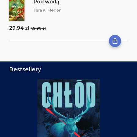
Pod wodą
Tara K. Menon
29,94 zł
49,90 zł
Bestsellery