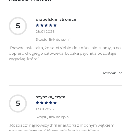
+48 61 623 38 38
Ostrzeżenia oraz
Załącznik PDF
informacje dotyczące
diabelskie_stronice
bezpieczeństwa:
5
28.01.2026
Skopiuj link do opinii
"Prawda była taka, że sami siebie do końca nie znamy, a co
dopiero drugiego człowieka. Ludzka psychika pozostaje
zagadką, której
Rozwiń
szyszka_czyta
5
18.01.2026
Skopiuj link do opinii
„Rozpacz” najnowszy thriller autorki z mocnym wątkiem
psychologicznym. Główną osią fabuły jest Kinga,