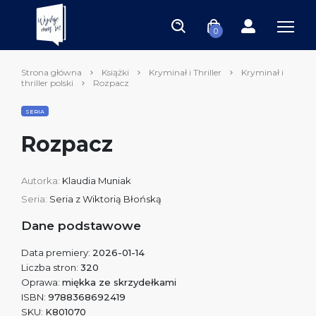
0
Strona główna
Książki
Kryminał i Thriller
Kryminał i
thriller polski
Rozpacz
SERIA
Rozpacz
Autorka:
Klaudia Muniak
Seria:
Seria z Wiktorią Błońską
Dane podstawowe
Data premiery:
2026-01-14
Liczba stron:
320
Oprawa:
miękka ze skrzydełkami
ISBN:
9788368692419
SKU:
K801070