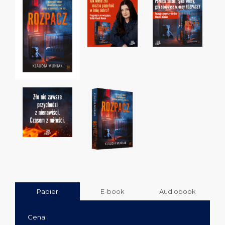
Papier
E-book
Audiobook
Cena: