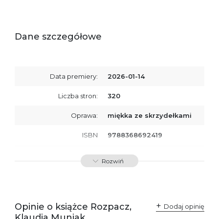
Dane szczegółowe
Data premiery:
2026-01-14
Liczba stron:
320
Oprawa:
miękka ze skrzydełkami
ISBN
9788368692419
SKU:
K801070
Rozwiń
Producent / Osoby
Wydawnictwo Poznańskie
odpowiedzialne za
Sp. z o.o.
zgodność produktu z
ul. Fredry 8
przepisami:
61-701 Poznań
Opinie o książce Rozpacz,
Polska
Dodaj opinię
kontakt@wydajenamsie.pl
Klaudia Muniak