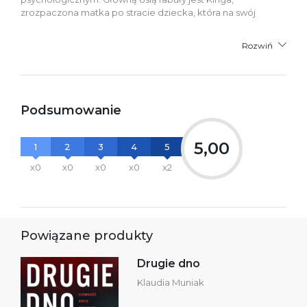
zrozpaczona matka po stracie dziecka, która na swój
Rozwiń
Podsumowanie
5,00
1
2
3
4
5
x0
x0
x0
x0
x2
Powiązane produkty
Drugie dno
Klaudia Muniak