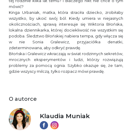
tej rodzinie kilka lat temu? I dlaczego nikt nie chce o tym
mówić?
Kinga Urbaniak, matka, która straciła dziecko, zrobiłaby
wszystko, by ukoić swój ból. Kiedy umiera w niejasnych
okolicznościach, sprawą interesuje się Wiktoria Błońska,
lokalna dziennikarka, której dociekliwość nie wszystkim się
podoba. Śledztwo Błońskiej nabiera tempa, gdy włącza się
w nie Sonia Gralewicz, przyjaciółka denatki,
zdeterminowana, aby odkryć prawdę.
Błońska i Gralewicz wkraczają w świat rodzinnych sekretów,
mrocznych eksperymentów i ludzi, którzy rozwiązują
problemy za pomocą ognia. Szybko okazuje się, że tam,
gdzie wszyscy milczą, tylko rozpacz mówi prawdę.
O autorce
Klaudia Muniak